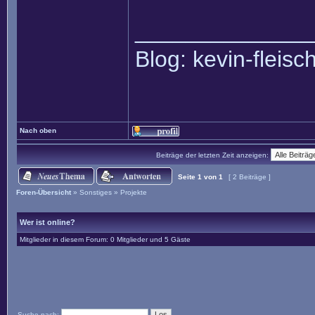
______________
Blog: kevin-fleis
Nach oben
Beiträge der letzten Zeit anzeigen:
Seite
1
von
1
[ 2 Beiträge ]
Foren-Übersicht
»
Sonstiges
»
Projekte
Wer ist online?
Mitglieder in diesem Forum: 0 Mitglieder und 5 Gäste
Suche nach: