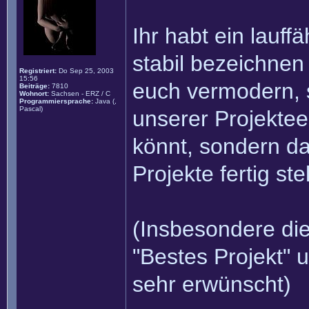
Ihr habt ein lauff
stabil bezeichnen
Registriert:
Do Sep 25, 2003
15:56
euch vermodern, s
Beiträge:
7810
Wohnort:
Sachsen - ERZ / C
Programmiersprache:
Java (,
Pascal)
unserer Projekteec
könnt, sondern d
Projekte fertig stel
(Insbesondere di
"Bestes Projekt" u
sehr erwünscht)