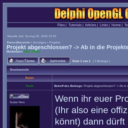
Files
|
Tutorials
|
Articles
|
Links
|
Home
|
T
Aktuelle Zeit: Sa Aug 08, 2026 23:50
Foren-Übersicht
»
Sonstiges
»
Projekte
Projekt abgeschlossen? -> Ab in die Projekt
Moderator:
DGL-Team
Seite
1
von
1
[ 2 Beiträge ]
Druckansicht
Autor
Flash
Betreff des Beitrags:
Projekt abgeschlossen? -> Ab in 
Wenn ihr euer Pro
Guitar Hero
(Ihr also eine offi
könnt) dann dürft 