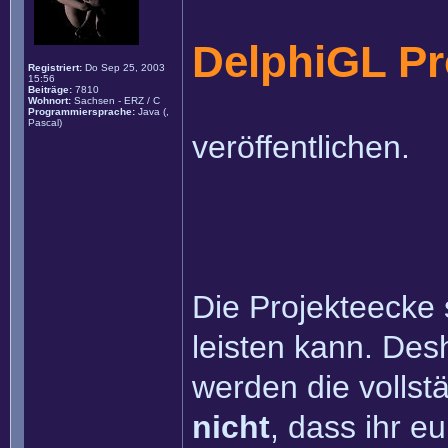
DelphiGL Pr
Registriert:
Do Sep 25, 2003
15:56
Beiträge:
7810
Wohnort:
Sachsen - ERZ / C
Programmiersprache:
Java (,
Pascal)
veröffentlichen.
Die Projekteecke 
leisten kann. Desh
werden die vollstä
nicht
, dass ihr e