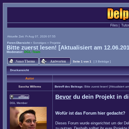
Files
|
Tutor
Aktuelle Zeit: Fr Aug 07, 2026 07:55
Foren-Übersicht
»
Sonstiges
»
Projekte
Bitte zuerst lesen! [Aktualisiert am 12.06.20
Moderator:
DGL-Team
Seite
1
von
1
[ 3 Beiträge ]
Druckansicht
Autor
Sascha Willems
Betreff des Beitrags:
Bitte zuerst lesen! [Aktualisiert 
Bevor
du dein Projekt in d
DGL Member
Wofür ist das Forum hier gedacht?
Dieses Forum wurde eingerichtet um der Del
zu nutzen. Deshalb solltet ihr eure Projekte