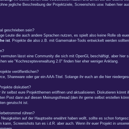
hne jegliche Beschreibung der Projektziele, Screenshots usw. haben hier au
al geschrieben sein?
ge Leute die auch andere Sprachen nutzen, es spielt also keine Rolle ob eue
he ist
. Projekte die also z.B. mit Gamemaker-Tools entwickelt werden sollten
en?
 vermuten lässt eine Community die sich mit OpenGL beschäftigt, aber hier s
hen wie "Kochrezepteverwaltung 2.0" finden hier eher weniger Anklang.
rojekte veröffentlichen?
ce, Shareware oder gar ein AAA-Titel. Solange ihr euch an die hier niedergesc
ojekte diskutiert?
 ihr selbst eure Projektthemen eröffnen und aktualisieren. Diskutieren könnt 
en Post dann auf diesen Meinungsthread (den ihr gerne selbst erstellen könn
ten gerutscht ist.
 Werbetrommel rühren?
n Neuigkeiten auf der Hauptseite erwähnt haben wollt, sollte es schon fortges
n kann, Screenshots tun es i.d.R. aber auch. Wenn ihr euer Projekt in unsere
kümmern.