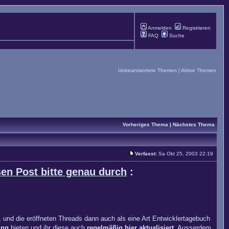
Anmelden
Registrieren
FAQ
Suche
Unbeantwortete Themen
|
Aktive Themen
Vorheriges Thema
|
Nächstes Thema
Verfasst:
Sa Okt 25, 2003 22:19
esen Post bitte genau durch
:
 und die eröffneten Threads dann auch als eine Art Entwicklertagebuch
ung
bieten und ihr diese auch
regelmäßig hier aktualisiert
. Ausserdem