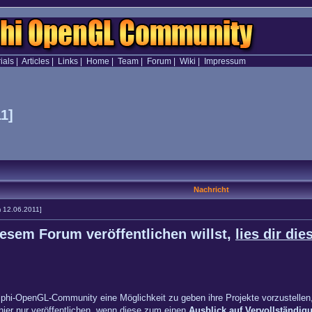
ials
|
Articles
|
Links
|
Home
|
Team
|
Forum
|
Wiki
|
Impressum
11]
Nachricht
am 12.06.2011]
iesem Forum veröffentlichen willst,
lies dir di
phi-OpenGL-Community eine Möglichkeit zu geben ihre Projekte vorzustellen,
 hier nur veröffentlichen, wenn diese zum einen
Ausblick auf Vervollständig