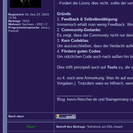
- Fordert die Lizenz dies nicht, sollte der
Gründe
:
Registriert:
Do Sep 25, 2003
15:56
1.
Feedback & Selbstbestätigung
:
Beiträge:
7810
Immernoch erhält man wenig Feedback. Wen
Wohnort:
Sachsen - ERZ / C
Programmiersprache:
Java (,
2.
Community-Gedanke
:
Pascal)
Es zeigt, dass die Community nicht nur dari
3.
Kein Codeklau
:
Um auszuschließen, dass der Verdacht auf
4.
Fördern guten Codes
:
Um nützlichen Code auch nach außen hin b
Dies trifft prinzipiell auch auf
Tools
zu, die v
zu 4. noch eine Anmerkung: Was ihr auf eu
Vorgaben.). Trotzdem wäre es hilfreich, we
_________________
Blog: kevin-fleischer.de und fbaingermany.
Nach oben
Flash
Betreff des Beitrags:
Teilnahme am DGL-Award