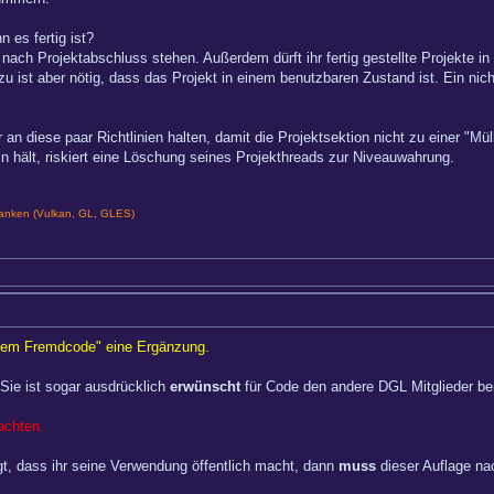
 es fertig ist?
nach Projektabschluss stehen. Außerdem dürft ihr fertig gestellte Projekte in
u ist aber nötig, dass das Projekt in einem benutzbaren Zustand ist. Ein nicht
r an diese paar Richtlinien halten, damit die Projektsektion nicht zu einer "Mül
ln hält, riskiert eine Löschung seines Projekthreads zur Niveauwahrung.
nken (Vulkan, GL, GLES)
em Fremdcode" eine Ergänzung.
Sie ist sogar ausdrücklich
erwünscht
für Code den andere DGL Mitglieder ber
achten.
gt, dass ihr seine Verwendung öffentlich macht, dann
muss
dieser Auflage n