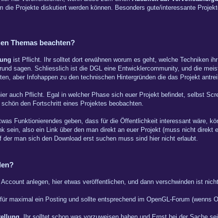
m die Projekte diskutiert werden können. Besonders gute/interessante Proje
euen Themas beachten?
bung
ist Pflicht. Ihr solltet dort erwähnen worum es geht, welche Techniken i
und sagen. Schliesslich ist die DGL eine Entwicklercommunity, und die meist
n, aber Infohappen zu den technischen Hintergründen die das Projekt antrei
ier auch Pflicht. Egal in welcher Phase sich euer Projekt befindet, selbst S
 schön den Fortschritt eines Projektes beobachten.
twas Funktionierendes geben, dass für die Öffentlichkeit interessant wäre, kö
link sein, also ein Link über den man direkt an euer Projekt (muss nicht direkt
uf der man sich den Download erst suchen muss sind hier nicht erlaubt.
den?
Account anlegen, hier etwas veröffentlichen, und dann verschwinden ist nicht
t für maximal ein Posting und sollte entsprechend im OpenGL-Forum (wenns Op
tellung.
Ihr solltet schon was vorzuweisen haben und Ernst bei der Sache sei