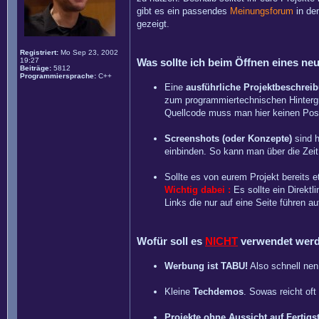
gibt es ein passendes
Meinungsforum
in de
gezeigt.
Registriert:
Mo Sep 23, 2002
19:27
Was sollte ich beim Öffnen eines n
Beiträge:
5812
Programmiersprache:
C++
Eine
ausführliche Projektbeschrei
zum programmiertechnischen Hintergr
Quellcode muss man hier keinen Poste
Screenshots (oder Konzepte)
sind h
einbinden. So kann man über die Zeit
Sollte es von eurem Projekt bereits e
Wichtig dabei :
Es sollte ein Direkt
Links die nur auf eine Seite führen a
Wofür soll es
NICHT
verwendet wer
Werbung ist TABU!
Also schnell nen 
Kleine
Techdemos
. Sowas reicht of
Projekte ohne Aussicht auf Fertigs