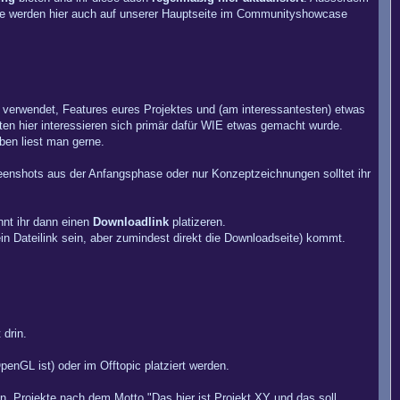
kte werden hier auch auf unserer Hauptseite im Communityshowcase
hr verwendet, Features eures Projektes und (am interessantesten) etwas
en hier interessieren sich primär dafür WIE etwas gemacht wurde.
ben liest man gerne.
creenshots aus der Anfangsphase oder nur Konzeptzeichnungen solltet ihr
nnt ihr dann einen
Downloadlink
platizeren.
 ein Dateilink sein, aber zumindest direkt die Downloadseite) kommt.
 drin.
enGL ist) oder im Offtopic platziert werden.
n. Projekte nach dem Motto "Das hier ist Projekt XY und das soll