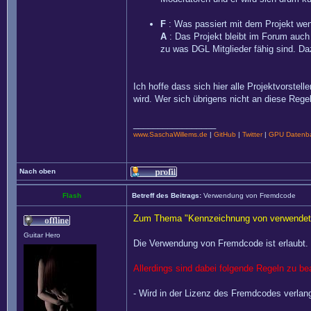
F
: Was passiert mit dem Projekt wenn
A
: Das Projekt bleibt im Forum auch 
zu was DGL Mitglieder fähig sind. Daz
Ich hoffe dass sich hier alle Projektvorstelle
wird. Wer sich übrigens nicht an diese Rege
_________________
www.SaschaWillems.de
|
GitHub
|
Twitter
|
GPU Datenba
Nach oben
Flash
Betreff des Beitrags:
Verwendung von Fremdcode
Zum Thema "Kennzeichnung von verwendet
Guitar Hero
Die Verwendung von Fremdcode ist erlaubt. 
Allerdings sind dabei folgende Regeln zu be
- Wird in der Lizenz des Fremdcodes verlan