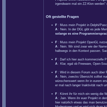
irgendwann mal ein ZZ-Klon werden" o
Oft gestellte Fragen
F
: Muss mein Projekt in Delphi/Pasc
A
: Nein. In der DGL gibt es jede Men
solange es eine Programmiersprac
F
: Muss mein Projekt OpenGL nutz
A
: Nein. Wir sind zwar wie der Name
halbwegs in den Kontext passen. Sac
F
: Darf ich hier auch kommerzielle P
A
: Klar, egal ob Freeware, Open-Sour
F
: Wird in diesem Forum auch über Pr
A
: Nein, zwecks Übersicht solltet nur
wünschenswert wenn ihr in eurem erst
er mal nach langer Inaktivität nach un
F
: Könnt ihr für mich ein wenig die
A
: Jain. Wenn ihr euer Projekt in de
hier natürlich etwas das man benutze
Moderatoren und er wird sich drum 