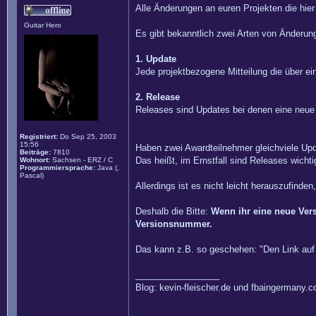
Alle Änderungen an euren Projekten die hie
Guitar Hero
Es gibt bekanntlich zwei Arten von Änderun
1. Update
Jede projektbezogene Mitteilung die über ein
2. Release
Releases sind Updates bei denen eine neue
Registriert:
Do Sep 25, 2003
15:56
Haben zwei Awardteilnehmer gleichviele Up
Beiträge:
7810
Das heißt, im Ernstfall sind Releases wichti
Wohnort:
Sachsen - ERZ / C
Programmiersprache:
Java (,
Pascal)
Allerdings ist es nicht leicht herauszufinde
Deshalb die Bitte:
Wenn ihr eine neue Vers
Versionsnummer.
Das kann z.B. so geschehen: "Den Link auf d
_________________
Blog: kevin-fleischer.de und fbaingermany.