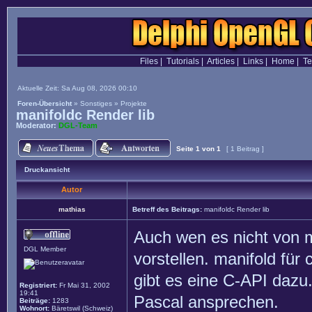
Files
|
Tutorials
|
Articles
|
Links
|
Home
|
T
Aktuelle Zeit: Sa Aug 08, 2026 00:10
Foren-Übersicht
»
Sonstiges
»
Projekte
manifoldc Render lib
Moderator:
DGL-Team
Seite
1
von
1
[ 1 Beitrag ]
Druckansicht
Autor
mathias
Betreff des Beitrags:
manifoldc Render lib
Auch wen es nicht von mi
DGL Member
vorstellen. manifold für
gibt es eine C-API dazu
Registriert:
Fr Mai 31, 2002
19:41
Pascal ansprechen.
Beiträge:
1283
Wohnort:
Bäretswil (Schweiz)