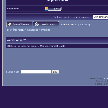
Nach oben
Beiträge der letzten Zeit anzeigen:
Seite
1
von
1
[ 1 Beitrag ]
Foren-Übersicht
»
Sonstiges
»
Projekte
Wer ist online?
Mitglieder in diesem Forum: 0 Mitglieder und 3 Gäste
Suche nach:
Powered by
php
Deutsche 
[ Time : 0.