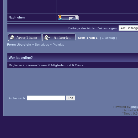
Nach oben
Beiträge der letzten Zeit anzeigen:
Seite
1
von
1
[ 1 Beitrag ]
Foren-Übersicht
»
Sonstiges
»
Projekte
Wer ist online?
Mitglieder in diesem Forum: 0 Mitglieder und 6 Gäste
Suche nach:
Powered by
php
Deutsche 
[ Time : 0.