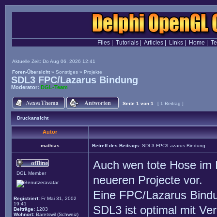
Files
|
Tutorials
|
Articles
|
Links
|
Home
|
T
Aktuelle Zeit: Do Aug 06, 2026 12:41
Foren-Übersicht
»
Sonstiges
»
Projekte
SDL3 FPC/Lazarus Bindung
Moderator:
DGL-Team
Seite
1
von
1
[ 1 Beitrag ]
Druckansicht
Autor
mathias
Betreff des Beitrags:
SDL3 FPC/Lazarus Bindung
Auch wen tote Hose im F
DGL Member
neueren Projecte vor.
Eine FPC/Lazarus Bind
Registriert:
Fr Mai 31, 2002
19:41
SDL3 ist optimal mit Ve
Beiträge:
1283
Wohnort:
Bäretswil (Schweiz)