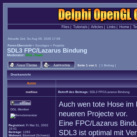
Files
|
Tutorials
|
Articles
|
Links
|
Home
|
T
Aktuelle Zeit: So Aug 09, 2026 17:09
Foren-Übersicht
»
Sonstiges
»
Projekte
SDL3 FPC/Lazarus Bindung
Moderator:
DGL-Team
Seite
1
von
1
[ 1 Beitrag ]
Druckansicht
Autor
mathias
Betreff des Beitrags:
SDL3 FPC/Lazarus Bindung
Auch wen tote Hose im F
DGL Member
neueren Projecte vor.
Eine FPC/Lazarus Bind
Registriert:
Fr Mai 31, 2002
19:41
SDL3 ist optimal mit Ve
Beiträge:
1283
Wohnort:
Bäretswil (Schweiz)