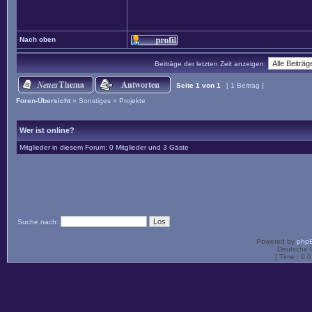
Nach oben
Beiträge der letzten Zeit anzeigen:
Seite
1
von
1
[ 1 Beitrag ]
Foren-Übersicht
»
Sonstiges
»
Projekte
Wer ist online?
Mitglieder in diesem Forum: 0 Mitglieder und 3 Gäste
Suche nach:
Powered by
php
Deutsche 
[ Time : 0.