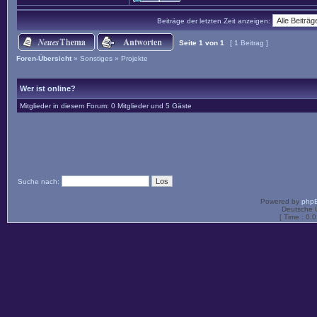
Beiträge der letzten Zeit anzeigen:
Seite
1
von
1
[ 1 Beitrag ]
Foren-Übersicht
»
Sonstiges
»
Projekte
Wer ist online?
Mitglieder in diesem Forum: 0 Mitglieder und 5 Gäste
Suche nach:
Powered by
php
Deutsche 
[ Time : 0.