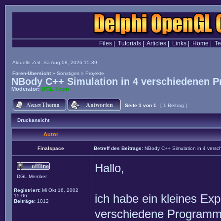
Files
|
Tutorials
|
Articles
|
Links
|
Home
|
T
Aktuelle Zeit: Sa Aug 08, 2026 15:39
Foren-Übersicht
»
Sonstiges
»
Projekte
NBody C++ Simulation in 4 verschiedenen P
Moderator:
DGL-Team
Seite
1
von
1
[ 1 Beitrag ]
Druckansicht
Autor
Finalspace
Betreff des Beitrags:
NBody C++ Simulation in 4 versc
Hallo,
DGL Member
Registriert:
Mi Okt 16, 2002
ich habe ein kleines Ex
15:06
Beiträge:
1012
verschiedene Programmi