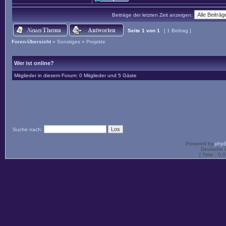
Beiträge der letzten Zeit anzeigen:
Seite
1
von
1
[ 1 Beitrag ]
Foren-Übersicht
»
Sonstiges
»
Projekte
Wer ist online?
Mitglieder in diesem Forum: 0 Mitglieder und 5 Gäste
Suche nach:
Powered by
php
Deutsche 
[ Time : 0.