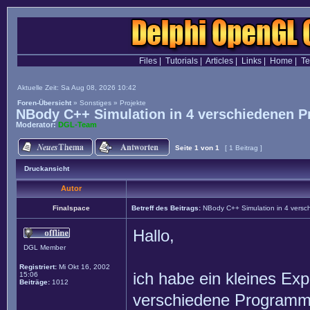
Files
|
Tutorials
|
Articles
|
Links
|
Home
|
T
Aktuelle Zeit: Sa Aug 08, 2026 10:42
Foren-Übersicht
»
Sonstiges
»
Projekte
NBody C++ Simulation in 4 verschiedenen P
Moderator:
DGL-Team
Seite
1
von
1
[ 1 Beitrag ]
Druckansicht
Autor
Finalspace
Betreff des Beitrags:
NBody C++ Simulation in 4 versc
Hallo,
DGL Member
Registriert:
Mi Okt 16, 2002
ich habe ein kleines Ex
15:06
Beiträge:
1012
verschiedene Programmi