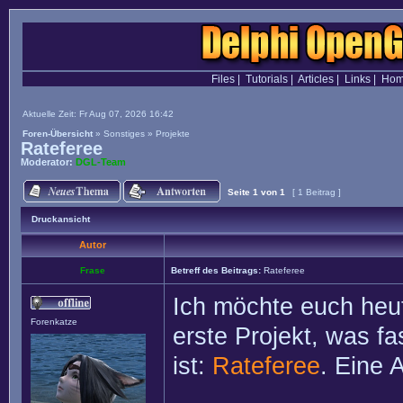
Files
|
Tutorials
|
Articles
|
Links
|
Ho
Aktuelle Zeit: Fr Aug 07, 2026 16:42
Foren-Übersicht
»
Sonstiges
»
Projekte
Rateferee
Moderator:
DGL-Team
Seite
1
von
1
[ 1 Beitrag ]
Druckansicht
Autor
Frase
Betreff des Beitrags:
Rateferee
Ich möchte euch heut
Forenkatze
erste Projekt, was f
ist:
Rateferee
. Eine 