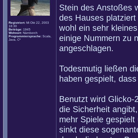
Stein des Anstoßes 
des Hauses platziert
Registriert:
Mi Okt 22, 2003
wohl ein sehr kleines
18:30
Beiträge:
1945
Wohnort:
Närnberch
einige Nummern zu ni
Programmiersprache:
Scala,
Java, C*
angeschlagen.
Todesmutig ließen di
haben gespielt, dass
Benutzt wird Glicko-
die Sicherheit angibt
mehr Spiele gespielt
sinkt diese sogenante