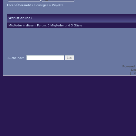
Foren-Übersicht
»
Sonstiges
»
Projekte
Wer ist online?
Mitglieder in diesem Forum: 0 Mitglieder und 3 Gäste
Suche nach:
Powered
Deu
[ Ti