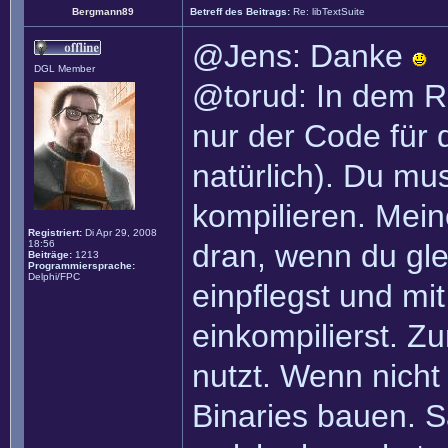
Bergmann89
Betreff des Beitrags:
Re: libTextSuite
@Jens: Danke
DGL Member
@torud: In dem Rep
nur der Code für d
natürlich). Du mus
kompilieren. Mein
Registriert:
Di Apr 29, 2008
18:56
dran, wenn du glei
Beiträge:
1213
Programmiersprache:
Delphi/FPC
einpflegst und mi
einkompilierst. 
nutzt. Wenn nicht
Binaries bauen. 