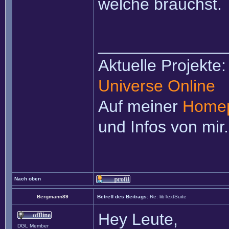
welche brauchst.
______________
Aktuelle Projekte
Universe Online
Auf meiner
Home
und Infos von mir.
Nach oben
Bergmann89
Betreff des Beitrags:
Re: libTextSuite
Hey Leute,
DGL Member