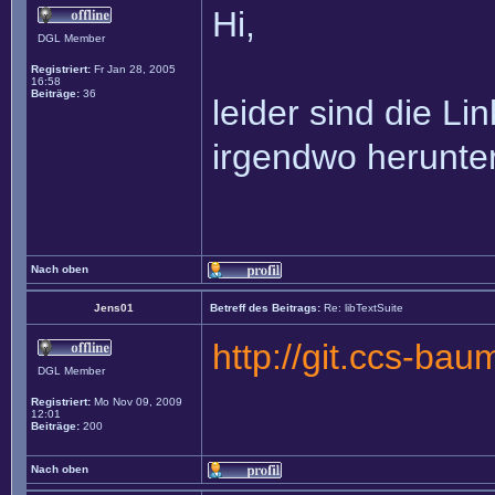
Hi,
DGL Member
Registriert:
Fr Jan 28, 2005
16:58
Beiträge:
36
leider sind die Li
irgendwo herunte
Nach oben
Jens01
Betreff des Beitrags:
Re: libTextSuite
http://git.ccs-bau
DGL Member
Registriert:
Mo Nov 09, 2009
12:01
Beiträge:
200
Nach oben