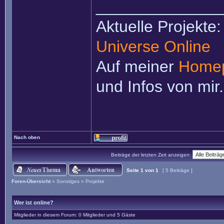
______________
Aktuelle Projekte
Universe Online
Auf meiner
Home
und Infos von mir.
Nach oben
Beiträge der letzten Zeit anzeigen:
Seite
1
von
1
[ 5 Beiträge ]
Foren-Übersicht
»
Sonstiges
»
Projekte
Wer ist online?
Mitglieder in diesem Forum: 0 Mitglieder und 5 Gäste