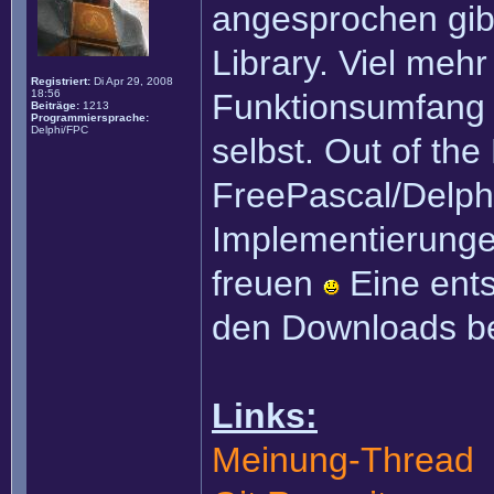
angesprochen gibt
Library. Viel mehr
Registriert:
Di Apr 29, 2008
18:56
Funktionsumfang i
Beiträge:
1213
Programmiersprache:
Delphi/FPC
selbst. Out of th
FreePascal/Delph
Implementierunge
freuen
Eine ents
den Downloads be
Links:
Meinung-Thread