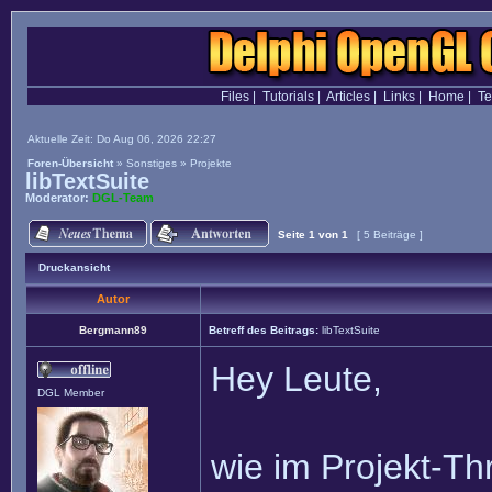
Files
|
Tutorials
|
Articles
|
Links
|
Home
|
T
Aktuelle Zeit: Do Aug 06, 2026 22:27
Foren-Übersicht
»
Sonstiges
»
Projekte
libTextSuite
Moderator:
DGL-Team
Seite
1
von
1
[ 5 Beiträge ]
Druckansicht
Autor
Bergmann89
Betreff des Beitrags:
libTextSuite
Hey Leute,
DGL Member
wie im Projekt-T