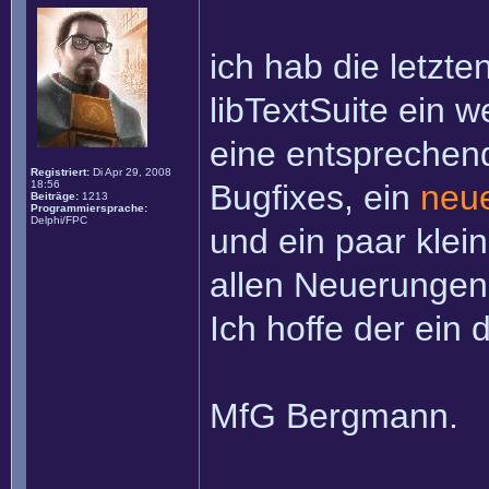
ich hab die letzte
libTextSuite ein w
eine entsprechend
Registriert:
Di Apr 29, 2008
18:56
Bugfixes, ein
neu
Beiträge:
1213
Programmiersprache:
Delphi/FPC
und ein paar klei
allen Neuerungen
Ich hoffe der ein 
MfG Bergmann.