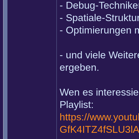
- Debug-Technike
- Spatiale-Struktu
- Optimierungen 
- und viele Weite
ergeben.
Wen es interessier
Playlist:
https://www.youtu
GfK4ITZ4fSLU3l