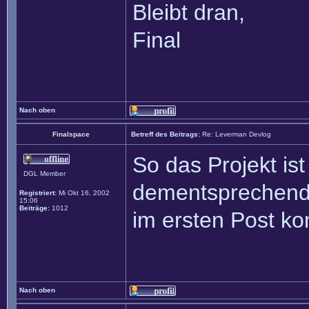
Bleibt dran,
Final
Nach oben
Finalspace
Betreff des Beitrags:
Re: Leverman Devlog
So das Projekt is
DGL Member
dementsprechend 
Registriert:
Mi Okt 16, 2002
15:06
Beiträge:
1012
im ersten Post ko
Nach oben