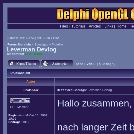
Files
|
Tutorials
|
Articles
|
Links
|
Home
|
T
Aktuelle Zeit: So Aug 09, 2026 14:52
Foren-Übersicht
»
Sonstiges
»
Projekte
Leverman Devlog
Moderator:
DGL-Team
Seite
1
von
1
[ 5 Beiträge ]
Druckansicht
Autor
Finalspace
Betreff des Beitrags:
Leverman Devlog
Hallo zusammen,
DGL Member
Registriert:
Mi Okt 16, 2002
15:06
Beiträge:
1012
nach langer Zeit 