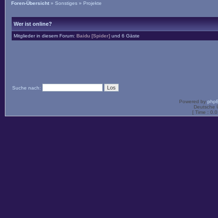
Foren-Übersicht
»
Sonstiges
»
Projekte
Wer ist online?
Mitglieder in diesem Forum:
Baidu [Spider]
und 6 Gäste
Suche nach:
Powered by
php
Deutsche 
[ Time : 0.