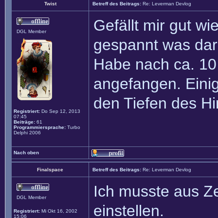
Twist
Betreff des Beitrags:
Re: Leverman Devlog
Gefällt mir gut wi
DGL Member
gespannt was dar
Habe nach ca. 10
angefangen. Eini
den Tiefen des Hi
Registriert:
Do Sep 12, 2013
07:45
Beiträge:
61
Programmiersprache:
Turbo
Delphi 2006
Nach oben
Finalspace
Betreff des Beitrags:
Re: Leverman Devlog
Ich musste aus Ze
DGL Member
einstellen.
Registriert:
Mi Okt 16, 2002
15:06