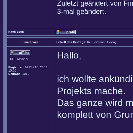
Zuletzt geändert von
Fi
3-mal geändert.
Nach oben
Finalspace
Betreff des Beitrags:
Re: Leverman Devlog
Hallo,
DGL Member
Registriert:
Mi Okt 16, 2002
15:06
Beiträge:
1012
ich wollte ankünd
Projekts mache.
Das ganze wird mi
komplett von Gru