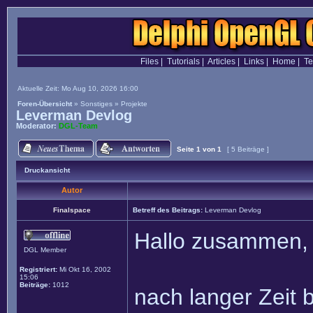
Files
|
Tutorials
|
Articles
|
Links
|
Home
|
T
Aktuelle Zeit: Mo Aug 10, 2026 16:00
Foren-Übersicht
»
Sonstiges
»
Projekte
Leverman Devlog
Moderator:
DGL-Team
Seite
1
von
1
[ 5 Beiträge ]
Druckansicht
Autor
Finalspace
Betreff des Beitrags:
Leverman Devlog
Hallo zusammen,
DGL Member
Registriert:
Mi Okt 16, 2002
15:06
Beiträge:
1012
nach langer Zeit 