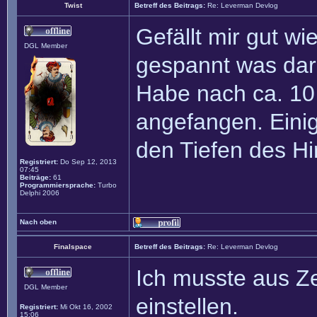
Twist
Betreff des Beitrags:
Re: Leverman Devlog
Gefällt mir gut wi
DGL Member
gespannt was dar
Habe nach ca. 10
angefangen. Eini
den Tiefen des Hi
Registriert:
Do Sep 12, 2013
07:45
Beiträge:
61
Programmiersprache:
Turbo
Delphi 2006
Nach oben
Finalspace
Betreff des Beitrags:
Re: Leverman Devlog
Ich musste aus Ze
DGL Member
einstellen.
Registriert:
Mi Okt 16, 2002
15:06