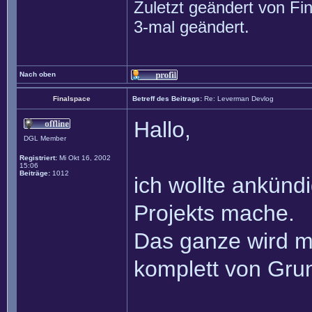
Zuletzt geändert von
Fi
3-mal geändert.
Nach oben
Finalspace
Betreff des Beitrags:
Re: Leverman Devlog
Hallo,
DGL Member
Registriert:
Mi Okt 16, 2002
15:06
Beiträge:
1012
ich wollte ankünd
Projekts mache.
Das ganze wird mi
komplett von Gru