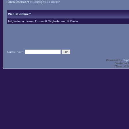
Foren-Übersicht
»
Sonstiges
»
Projekte
Wer ist online?
Mitglieder in diesem Forum: 0 Mitglieder und 6 Gäste
Suche nach:
Powered by
php
Deutsche 
[ Time : 0.