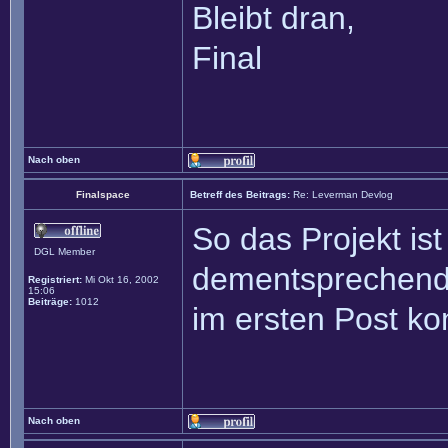
Bleibt dran,
Final
Nach oben
Finalspace
Betreff des Beitrags:
Re: Leverman Devlog
So das Projekt is
DGL Member
dementsprechend 
Registriert:
Mi Okt 16, 2002
15:06
Beiträge:
1012
im ersten Post ko
Nach oben