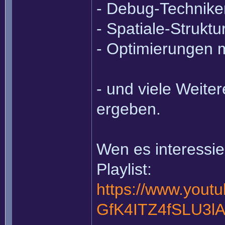
- Debug-Technike
- Spatiale-Struktu
- Optimierungen 
- und viele Weite
ergeben.
Wen es interessier
Playlist:
https://www.youtu
GfK4ITZ4fSLU3l