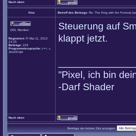
Nach oben
Vinz
Betreff des Beitrags:
Re: The King with the Formula [w
Steuerung auf Sm
DGL Member
klappt jetzt.
Registriert:
Fr Mai 11, 2012
13:25
Beiträge:
229
Programmiersprache:
c++, c,
JavaScript
______________
"Pixel, ich bin dei
-Darf Shader
Nach oben
Beiträge der letzten Zeit anzeigen: