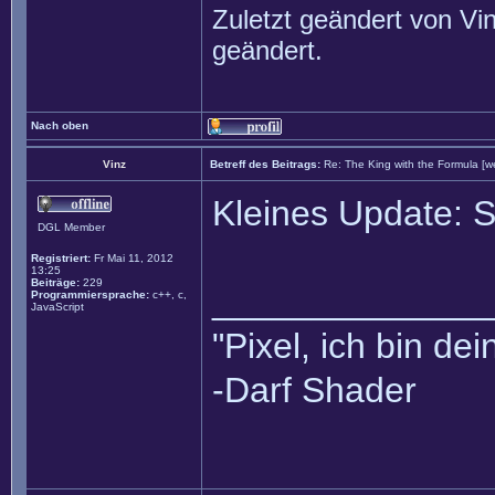
Zuletzt geändert von
Vi
geändert.
Nach oben
Vinz
Betreff des Beitrags:
Re: The King with the Formula [w
Kleines Update: S
DGL Member
Registriert:
Fr Mai 11, 2012
13:25
Beiträge:
229
______________
Programmiersprache:
c++, c,
JavaScript
"Pixel, ich bin dei
-Darf Shader