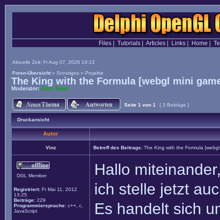
Files
|
Tutorials
|
Articles
|
Links
|
Home
|
T
Aktuelle Zeit: Fr Aug 07, 2026 19:13
Foren-Übersicht
»
Sonstiges
»
Projekte
The King with the Formula [webgl mini gam
Moderator:
DGL-Team
Seite
1
von
1
[ 3 Beiträge ]
Druckansicht
Autor
Vinz
Betreff des Beitrags:
The King with the Formula [webgl
Hallo miteinander
DGL Member
ich stelle jetzt a
Registriert:
Fr Mai 11, 2012
13:25
Beiträge:
229
Es handelt sich 
Programmiersprache:
c++, c,
JavaScript