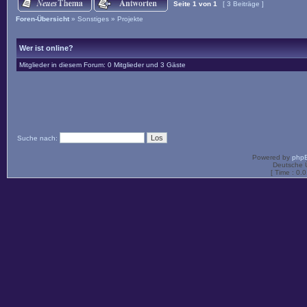
Seite
1
von
1
[ 3 Beiträge ]
Foren-Übersicht
»
Sonstiges
»
Projekte
Wer ist online?
Mitglieder in diesem Forum: 0 Mitglieder und 3 Gäste
Suche nach:
Powered by
php
Deutsche 
[ Time : 0.