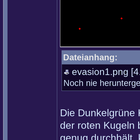
Dateianhang:
evasion1.png
[4
Noch nie herunterg
Die Dunkelgrüne K
der roten Kugeln 
genug durchhält,