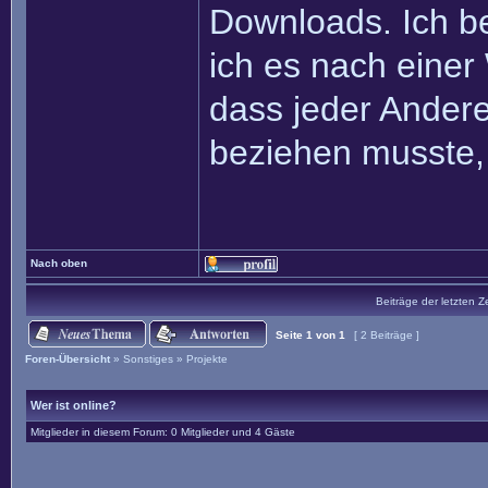
Downloads. Ich be
ich es nach einer
dass jeder Andere
beziehen musste,
Nach oben
Beiträge der letzten Z
Seite
1
von
1
[ 2 Beiträge ]
Foren-Übersicht
»
Sonstiges
»
Projekte
Wer ist online?
Mitglieder in diesem Forum: 0 Mitglieder und 4 Gäste