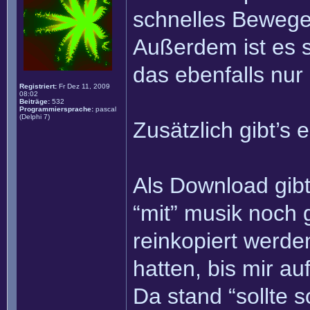
schnelles Bewege
Außerdem ist es 
das ebenfalls nur 
Registriert:
Fr Dez 11, 2009
08:02
Beiträge:
532
Programmiersprache:
pascal
(Delphi 7)
Zusätzlich gibt’s 
Als Download gibt
“mit” musik noch
reinkopiert werde
hatten, bis mir au
Da stand “sollte s