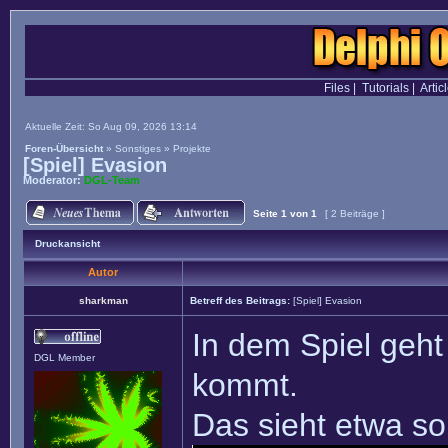
Files
|
Tutorials
|
Artic
Aktuelle Zeit: So Aug 09, 2026 13:14
Foren-Übersicht
»
Sonstiges
»
Projekte
[Spiel] Evasion
Moderator:
DGL-Team
Seite
1
von
1
[ 2 Beiträge ]
Druckansicht
Autor
sharkman
Betreff des Beitrags:
[Spiel] Evasion
In dem Spiel geht
DGL Member
kommt.
Das sieht etwa so