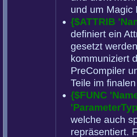
und um Magic
{$ATTRIB 'Name
definiert ein At
gesetzt werden
kommuniziert d
PreCompiler un
Teile im final
{$FUNC 'Name'
'ParameterType
welche auch sp
repräsentiert. 