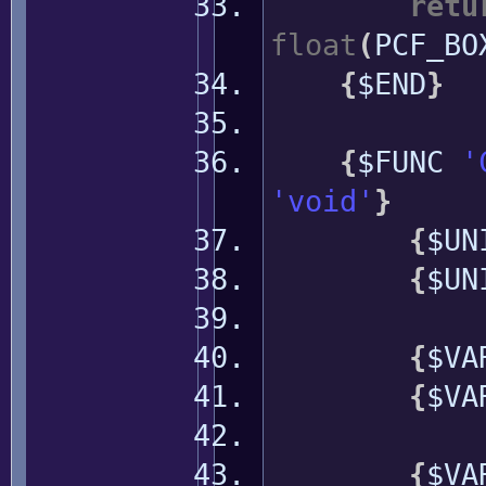
retu
float
(
PCF_BO
{
$END
}
{
$FUNC
'
'void'
}
{
$UN
{
$UN
{
$VA
{
$VA
{
$V