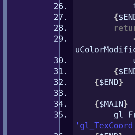
texC
{
$EN
retu
uColorModifi
uColor
{
$EN
{
$END
}
{
$MAIN
}
gl_F
'gl_TexCoord