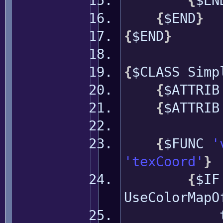
{
$EN
{
$END
}
{
$END
}
{
$CLASS Simp
{
$ATTRIB
{
$ATTRI
{
$FUNC
'
'texCoord'
}
{
$IF
UseColorMapO
texC