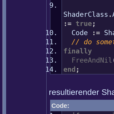
ShaderClass
.
:
=
true
;
Code
:
=
Sha
// do some
finally
FreeAndNil
end
;
resultierender S
Code: