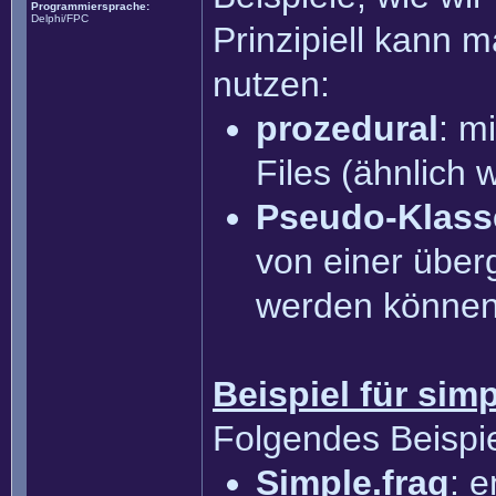
Programmiersprache:
Delphi/FPC
Prinzipiell kann 
nutzen:
prozedural
: m
Files (ähnlich
Pseudo-Klass
von einer über
werden könne
Beispiel für simp
Folgendes Beispie
Simple.frag
: e