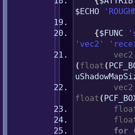
{
$ATTRI
$ECHO
'ROUGH
{
$FUNC
'
'vec2'
'rece
vec2
(
float
(
PCF_B
uShadowMapSi
vec2
float
(
PCF_BO
floa
floa
for