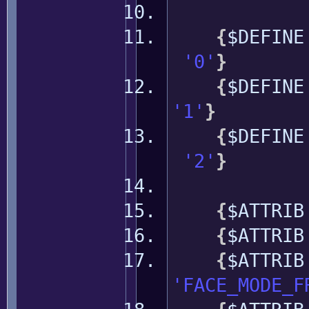
{
$DEFIN
'0'
}
{
$DEFIN
'1'
}
{
$DEFIN
'2'
}
{
$ATTRI
{
$ATTRI
{
$ATTRI
'FACE_MODE_F