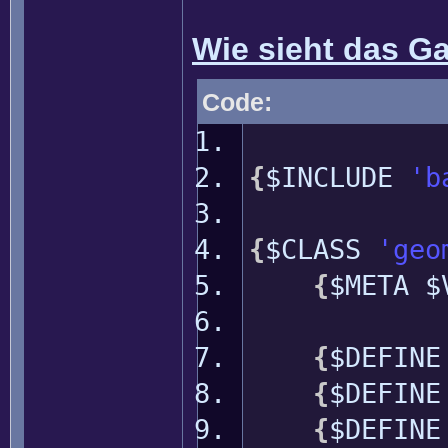
Wie sieht das G
Code:
{
$INCLUDE
'b
{
$CLASS
'geo
{
$META 
{
$DEFIN
{
$DEFIN
{
$DEFIN