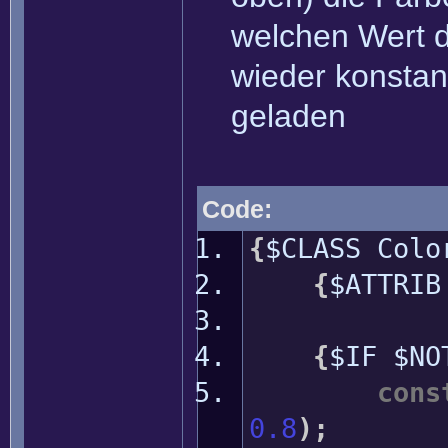
welchen Wert da
wieder konstant
geladen
Code:
{
$CLASS Colo
{
$ATTRIB
{
$IF $NO
cons
0.8
)
;