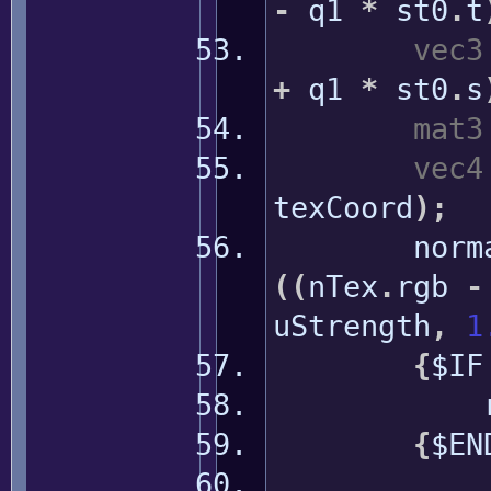
-
q1
*
st0
.
t
vec3
+
q1
*
st0
.
s
mat3
vec4
texCoord
)
;
nor
(
(
nTex
.
rgb
-
uStrength
,
1
{
$IF
roughM
{
$EN