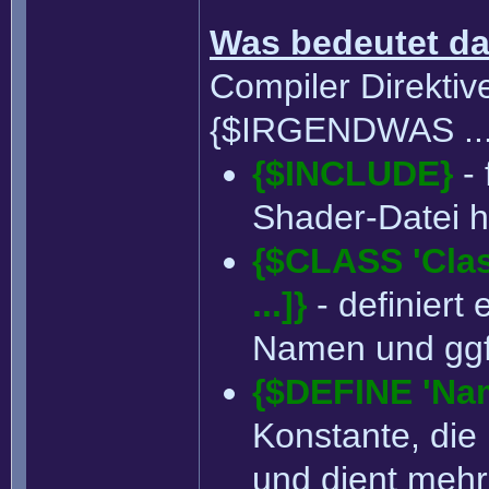
Was bedeutet da
Compiler Direktiv
{$IRGENDWAS ...}.
{$INCLUDE}
- 
Shader-Datei h
{$CLASS 'Cla
...]}
- definiert
Namen und ggf
{$DEFINE 'Nam
Konstante, die
und dient mehr