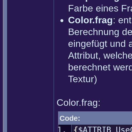
Farbe eines F
Color.frag
: en
Berechnung der
eingefügt und a
Attribut, welc
berechnet werd
Textur)
Color.frag:
Code:
{
$ATTRIB Us