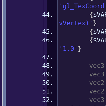
'gl_TexCoord
{
$V
vVertex)'
}
{
$V
{
$V
'1.0'
}
vec3
vec3
vec2
vec2
vec3