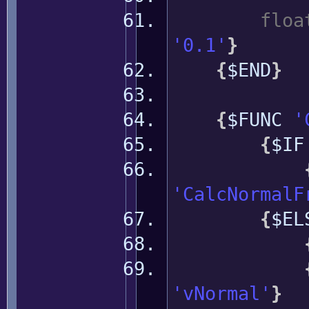
floa
'0.1'
}
{
$END
}
{
$FUNC
'
{
$I
'CalcNormalF
{
$EL
'vNormal'
}