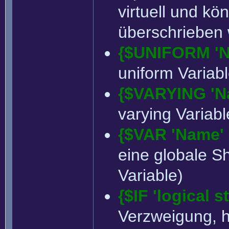
virtuell und k
überschrieben
{$UNIFORM 'N
uniform Variab
{$VARYING 'Na
varying Variabl
{$VAR 'Name' 'T
eine globale S
Variable)
{$IF 'logical s
Verzweigung, h