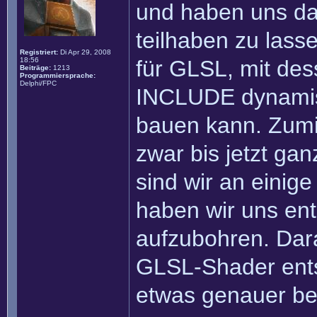
und haben uns da
teilhaben zu lass
Registriert:
Di Apr 29, 2008
18:56
für GLSL, mit de
Beiträge:
1213
Programmiersprache:
Delphi/FPC
INCLUDE dynami
bauen kann. Zumin
zwar bis jetzt gan
sind wir an einig
haben wir uns ent
aufzubohren. Darau
GLSL-Shader ents
etwas genauer bes