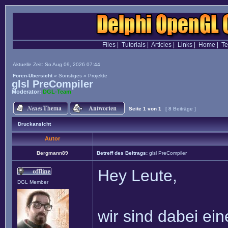
Files
|
Tutorials
|
Articles
|
Links
|
Home
|
T
Aktuelle Zeit: So Aug 09, 2026 07:44
Foren-Übersicht
»
Sonstiges
»
Projekte
glsl PreCompiler
Moderator:
DGL-Team
Seite
1
von
1
[ 8 Beiträge ]
Druckansicht
Autor
Bergmann89
Betreff des Beitrags:
glsl PreCompiler
Hey Leute,
DGL Member
wir sind dabei ei