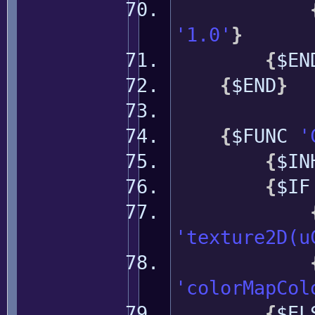
'1.0'
}
{
$EN
{
$END
}
{
$FUNC
'
{
$IN
{
$I
'texture2D(u
'colorMapCol
{
$EL