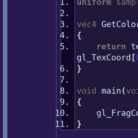
uniform
samp
vec4
GetColo
{
return
t
gl_TexCoord
[
}
void
main
(
vo
{
gl_FragC
}