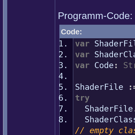
Programm-Code:
Code:
var
ShaderFi
var
ShaderCl
var
Code
:
St
ShaderFile
:
try
ShaderFile
ShaderCla
// empty cla