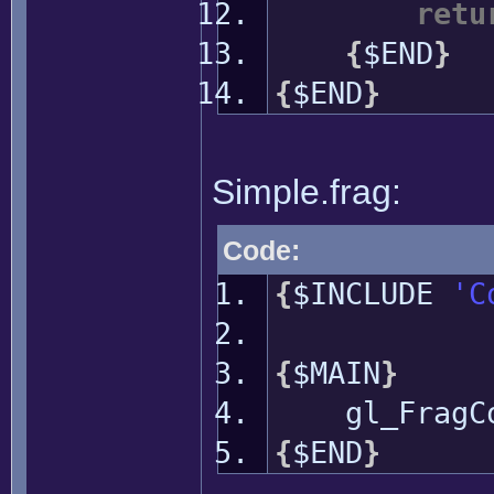
retu
{
$END
}
{
$END
}
Simple.frag:
Code:
{
$INCLUDE
'C
{
$MAIN
}
gl_FragC
{
$END
}