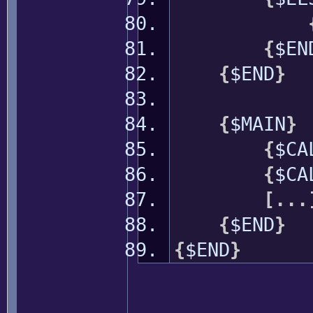
{
$EN
{
$END
}
{
$MAIN
}
{
$C
{
$C
[
...
{
$END
}
{
$END
}