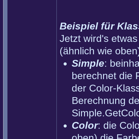
Beispiel für Kla
Jetzt wird's etwas
(ähnlich wie oben
Simple
: beinh
berechnet die 
der Color-Klass
Berechnung der
Simple.GetColo
Color
: die Col
oben) die Far