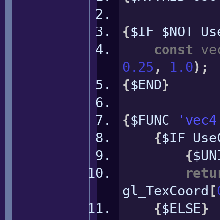
{
$IF $NOT Us
const
ve
0.25
,
1.0
)
;
{
$END
}
{
$FUNC
'vec4
{
$IF Use
{
$UN
retu
gl_TexCoord
[
{
$ELSE
}