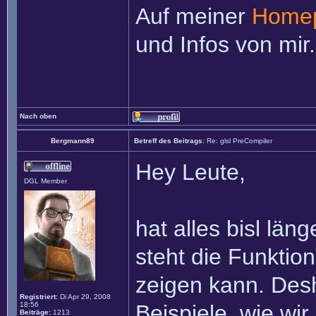
Auf meiner
Home
und Infos von mir.
Nach oben
Bergmann89
Betreff des Beitrags:
Re: glsl PreCompiler
Hey Leute,
DGL Member
hat alles bisl län
steht die Funktio
zeigen kann. Desh
Registriert:
Di Apr 29, 2008
18:56
Beispiele, wie wi
Beiträge:
1213