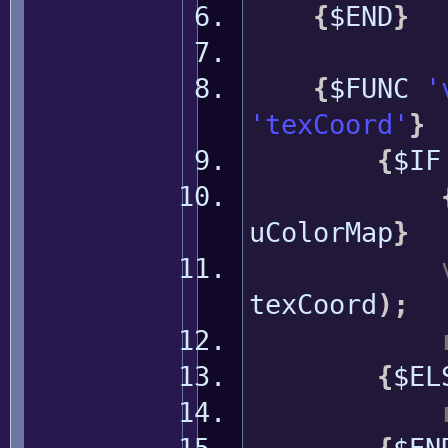
{
$END
}
{
$FUNC
'
'texCoord'
}
{
$IF
uColorMap
}
texCoord
)
;
{
$EL