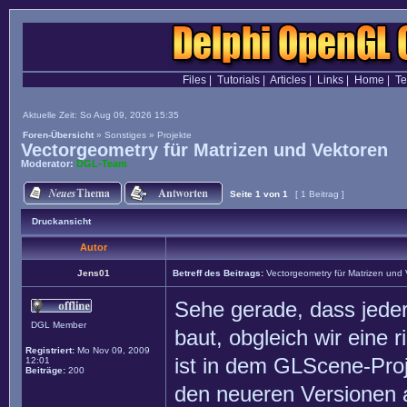
Files
|
Tutorials
|
Articles
|
Links
|
Home
|
T
Aktuelle Zeit: So Aug 09, 2026 15:35
Foren-Übersicht
»
Sonstiges
»
Projekte
Vectorgeometry für Matrizen und Vektoren
Moderator:
DGL-Team
Seite
1
von
1
[ 1 Beitrag ]
Druckansicht
Autor
Jens01
Betreff des Beitrags:
Vectorgeometry für Matrizen und
Sehe gerade, dass jeder
DGL Member
baut, obgleich wir eine 
Registriert:
Mo Nov 09, 2009
ist in dem GLScene-Proj
12:01
Beiträge:
200
den neueren Versionen a