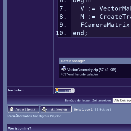
begin
V := VectorMak
M := CreateTra
FCameraMatrix 
end;
Dateianhänge:
VectorGeometry.zip
[57.41 KiB]
4537-mal heruntergeladen
Nach oben
Beiträge der letzten Zeit anzeigen:
Seite
1
von
1
[ 1 Beitrag ]
Foren-Übersicht
»
Sonstiges
»
Projekte
Wer ist online?