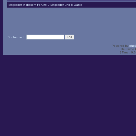
Mitglieder in diesem Forum: 0 Mitglieder und 5 Gäste
Suche nach:
Powered by
php
Deutsche 
[ Time : 0.