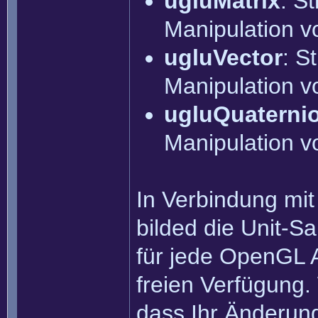
ugluMatrix
: S
Manipulation v
ugluVector
: S
Manipulation v
ugluQuaterni
Manipulation v
In Verbindung mi
bilded die Unit-S
für jede OpenGL 
freien Verfügung
dass Ihr Änderun