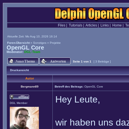
Files
|
Tutorials
|
Articles
|
Links
|
Home
|
T
Aktuelle Zeit: Mo Aug 10, 2026 16:14
Foren-Übersicht
»
Sonstiges
»
Projekte
OpenGL Core
Moderator:
DGL-Team
Seite
1
von
1
[ 3 Beiträge ]
Druckansicht
Autor
Bergmann89
Betreff des Beitrags:
OpenGL Core
Hey Leute,
DGL Member
wir haben uns daz