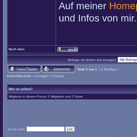
Auf meiner
Home
und Infos von mir.
Nach oben
Beiträge der letzten Zeit anzeigen:
Seite
1
von
1
[ 3 Beiträge ]
Foren-Übersicht
»
Sonstiges
»
Projekte
Wer ist online?
Mitglieder in diesem Forum: 0 Mitglieder und 2 Gäste
Suche nach: