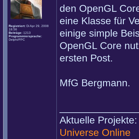
den OpenGL Core
eine Klasse für V
Registriert:
Di Apr 29, 2008
18:56
einige simple Bei
Beiträge:
1213
Programmiersprache:
Delphi/FPC
OpenGL Core nutz
ersten Post.
MfG Bergmann.
______________
Aktuelle Projekte
Universe Online