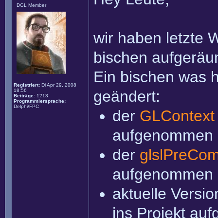
DGL Member
wir haben letzte
bischen aufgeräu
Ein bischen was 
Registriert:
Di Apr 29, 2008
18:56
geändert:
Beiträge:
1213
Programmiersprache:
Delphi/FPC
der
GLContext
aufgenommen
der
glslPreCom
aufgenommen
aktuelle Versi
ins Projekt a