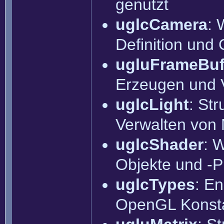
genutzt
uglcCamera
: 
Definition un
ugluFrameBuf
Erzeugen und 
uglcLight
: St
Verwalten von 
uglcShader
: 
Objekte und -
uglcTypes
: E
OpenGL Konst