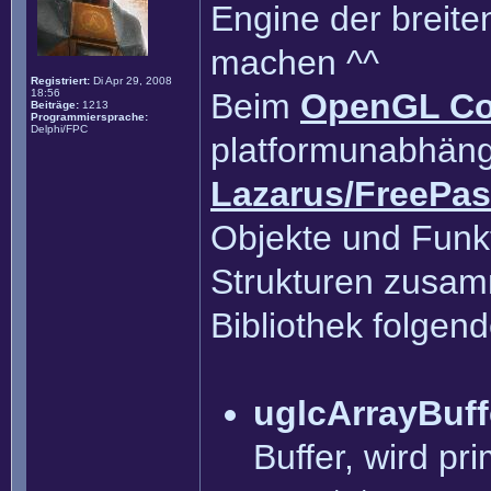
Engine der breite
machen ^^
Registriert:
Di Apr 29, 2008
18:56
Beim
OpenGL Co
Beiträge:
1213
Programmiersprache:
Delphi/FPC
platformunabhäng
Lazarus/FreePas
Objekte und Funk
Strukturen zusamm
Bibliothek folgend
uglcArrayBuff
Buffer, wird p