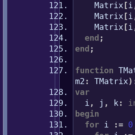
Matrix
[
i
Matrix
[
i
Matrix
[
i
end
;
end
;
function
TMat
m2
:
TMatrix
)
var
i
,
j
,
k
:
i
begin
for
i
:
=
0