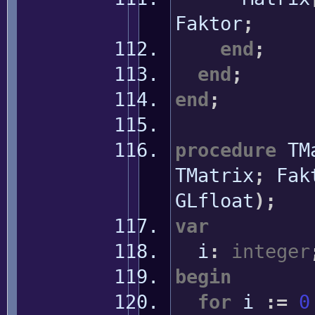
Faktor
;
end
;
end
;
end
;
procedure
TMa
TMatrix
;
Fak
GLfloat
)
;
var
i
:
integer
begin
for
i
:
=
0