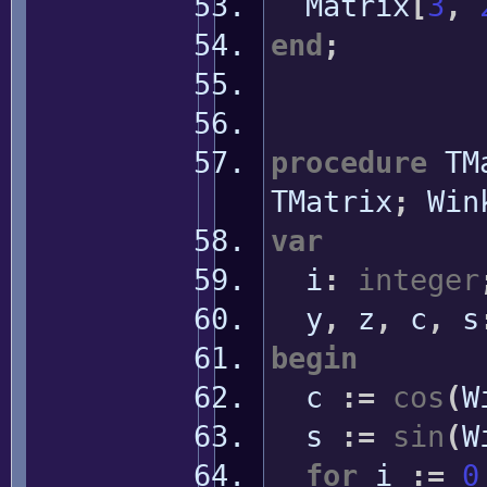
Matrix
[
3
,
end
;
procedure
TMa
TMatrix
;
Win
var
i
:
integer
y
,
z
,
c
,
s
begin
c
:
=
cos
(
W
s
:
=
sin
(
W
for
i
:
=
0