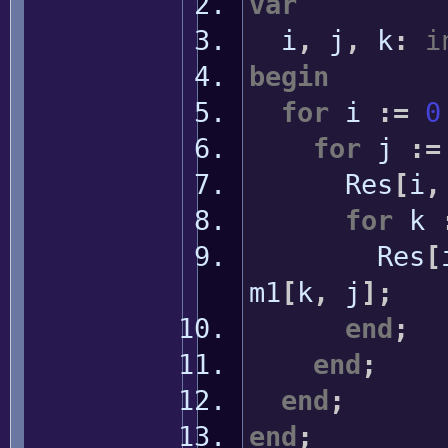
var
i
,
j
,
k
:
i
begin
for
i
:
=
0
for
j
:
=
Res
[
i
,
for
k
Res
[
m1
[
k
,
j
]
;
end
;
end
;
end
;
end
;