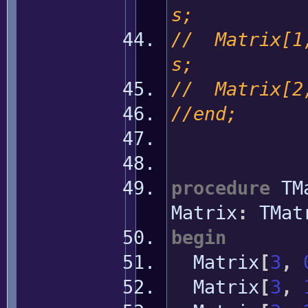
s;
// Matrix[1,
s;
// Matrix[2,
//end;
procedure
TMa
Matrix
:
TMat
begin
Matrix
[
3
,
Matrix
[
3
,