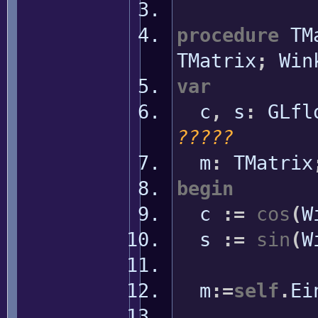
procedure
TMa
TMatrix
;
Win
var
c
,
s
:
GLfl
?????
m
:
TMatrix
begin
c
:
=
cos
(
W
s
:
=
sin
(
W
m
:
=
self
.
Ei