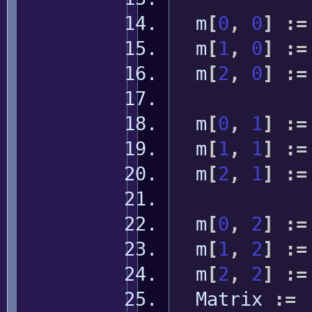
m
[
0
,
0
]
:
=
m
[
1
,
0
]
:
=
m
[
2
,
0
]
:
=
m
[
0
,
1
]
:
=
m
[
1
,
1
]
:
=
m
[
2
,
1
]
:
=
m
[
0
,
2
]
:
=
m
[
1
,
2
]
:
=
m
[
2
,
2
]
:
=
Matrix
:
=