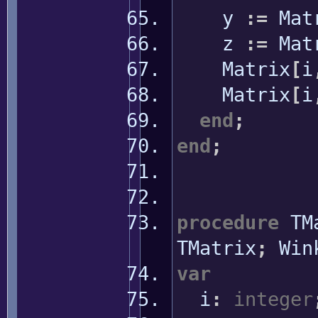
y
:
=
Mat
z
:
=
Mat
Matrix
[
i
Matrix
[
i
end
;
end
;
procedure
TMa
TMatrix
;
Win
var
i
:
integer