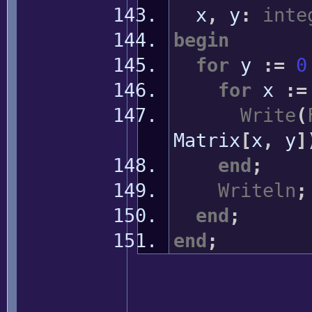
x
,
y
:
inte
begin
for
y
:
=
0
for
x
:
=
Write
(
Matrix
[
x
,
y
]
end
;
Writeln
;
end
;
end
;
______________