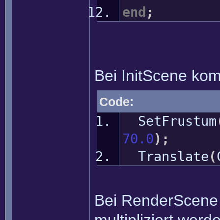
end
;
Bei InitScene ko
Code:
SetFrustum
70.0
)
;
Translate
(
Bei RenderScene 