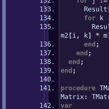
for
j
:
=
Result
for
k
Resul
m2
[
i
,
k
]
*
m
end
;
end
;
end
;
end
;
procedure
TMa
Matrix
:
TMat
var