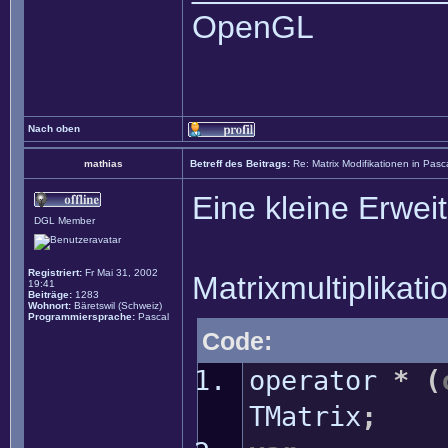
OpenGL
Nach oben
mathias
Betreff des Beitrags:
Re: Matrix Modifikationen in Pasc
Eine kleine Erwei
DGL Member
Registriert:
Fr Mai 31, 2002
Matrixmultiplikat
19:41
Beiträge:
1283
Wohnort:
Bäretswil (Schweiz)
Programmiersprache:
Pascal
Code:
operator
*
(
TMatrix
;