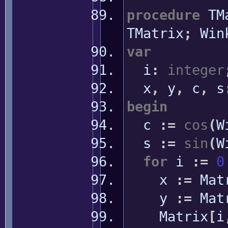
procedure
TMa
TMatrix
;
Win
var
i
:
integer
x
,
y
,
c
,
s
begin
c
:
=
cos
(
W
s
:
=
sin
(
W
for
i
:
=
0
x
:
=
Mat
y
:
=
Mat
Matrix
[
i