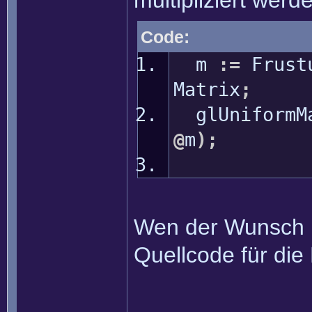
multipliziert werd
Code:
m
:
=
Frust
Matrix
;
glUniformMa
@
m
)
;
Wen der Wunsch b
Quellcode für die
______________