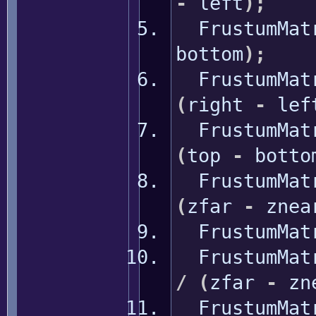
-
left
)
;
FrustumMat
bottom
)
;
FrustumMat
(
right
-
lef
FrustumMat
(
top
-
botto
FrustumMat
(
zfar
-
znea
FrustumMat
FrustumMat
/
(
zfar
-
zn
FrustumMat