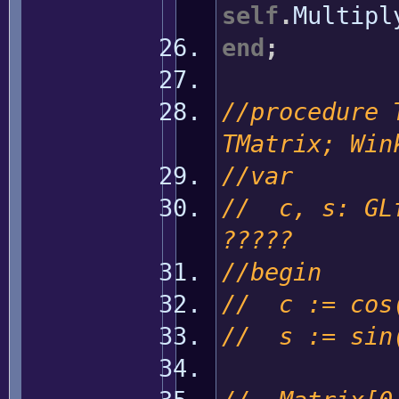
self
.
Multipl
end
;
//procedure 
TMatrix; Win
//var
// c, s: G
?????
//begin
// c := cos
// s := sin