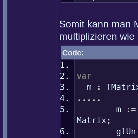
Somit kann man Ma
multiplizieren wie
Code:
var
m
:
TMatri
.....
m
:
=
Matrix
;
glUnifor