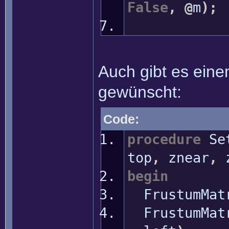
False
,
@
m
)
;
Auch gibt es ein
gewünscht:
Code:
procedure
Set
top
,
znear
,
z
begin
FrustumMat
FrustumMat