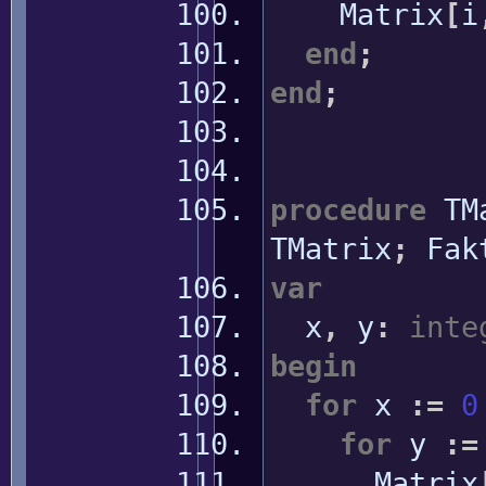
Matrix
[
i
end
;
end
;
procedure
TMa
TMatrix
;
Fak
var
x
,
y
:
inte
begin
for
x
:
=
0
for
y
:
=
Matrix