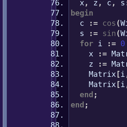
x
,
z
,
c
,
s
begin
c
:
=
cos
(
W
s
:
=
sin
(
W
for
i
:
=
0
x
:
=
Mat
z
:
=
Mat
Matrix
[
i
Matrix
[
i
end
;
end
;