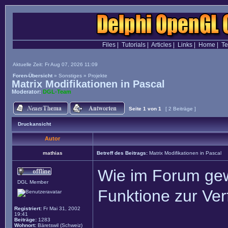
Files
|
Tutorials
|
Articles
|
Links
|
Home
|
T
Aktuelle Zeit: Fr Aug 07, 2026 11:09
Foren-Übersicht
»
Sonstiges
»
Projekte
Matrix Modifikationen in Pascal
Moderator:
DGL-Team
Seite
1
von
1
[ 2 Beiträge ]
Druckansicht
Autor
mathias
Betreff des Beitrags:
Matrix Modifikationen in Pascal
Wie im Forum gewü
DGL Member
Funktione zur Ver
Registriert:
Fr Mai 31, 2002
19:41
Beiträge:
1283
Wohnort:
Bäretswil (Schweiz)