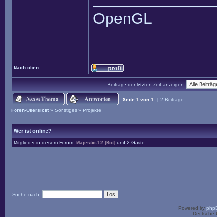
OpenGL
Nach oben
Beiträge der letzten Zeit anzeigen:
Seite
1
von
1
[ 2 Beiträge ]
Foren-Übersicht
»
Sonstiges
»
Projekte
Wer ist online?
Mitglieder in diesem Forum:
Majestic-12 [Bot]
und 2 Gäste
Suche nach:
Powered by
php
Deutsche 