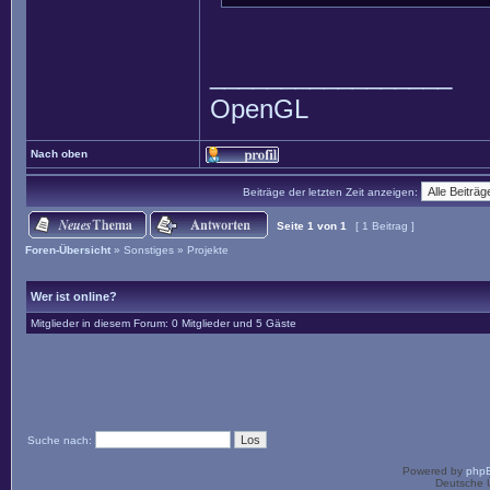
_________________
OpenGL
Nach oben
Beiträge der letzten Zeit anzeigen:
Seite
1
von
1
[ 1 Beitrag ]
Foren-Übersicht
»
Sonstiges
»
Projekte
Wer ist online?
Mitglieder in diesem Forum: 0 Mitglieder und 5 Gäste
Suche nach:
Powered by
php
Deutsche 