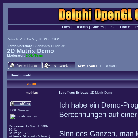
Files
|
Tutorials
|
Articles
|
Links
|
Home
|
T
Aktuelle Zeit: Sa Aug 08, 2026 23:29
Foren-Übersicht
»
Sonstiges
»
Projekte
2D Matrix Demo
Moderator:
DGL-Team
Seite
1
von
1
[ 1 Beitrag ]
Druckansicht
Autor
mathias
Betreff des Beitrags:
2D Matrix Demo
Ich habe ein Demo-Prog
DGL Member
Berechnungen auf einer
Registriert:
Fr Mai 31, 2002
19:41
Sinn des Ganzen, man ka
Beiträge:
1283
Wohnort:
Bäretswil (Schweiz)