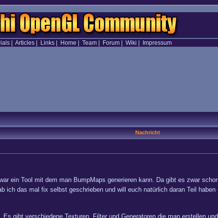
ials
|
Articles
|
Links
|
Home
|
Team
|
Forum
|
Wiki
|
Impressum
Nachricht
war ein Tool mit dem man BumpMaps generieren kann. Da gibt es zwar schon d
 hab ich das mal fix selbst geschrieben und will euch natürlich daran Teil hab
n. Es gibt verschiedene Texturen, Filter und Generatoren die man erstellen u