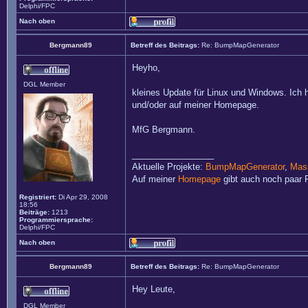
Delphi/FPC
Nach oben
Bergmann89
Betreff des Beitrags:
Re: BumpMapGenerator
Heyho,
DGL Member
kleines Update für Linux und Windows. Ich 
und/oder auf meiner Homepage.
MfG Bergmann.
_________________
Aktuelle Projekte:
BumpMapGenerator
,
Mass
Auf meiner
Homepage
gibt auch noch paar P
Registriert:
Di Apr 29, 2008
18:56
Beiträge:
1213
Programmiersprache:
Delphi/FPC
Nach oben
Bergmann89
Betreff des Beitrags:
Re: BumpMapGenerator
Hey Leute,
DGL Member