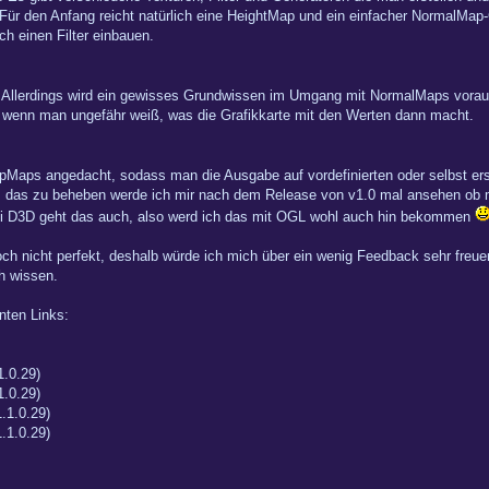
ür den Anfang reicht natürlich eine HeightMap und ein einfacher NormalMa
h einen Filter einbauen.
 Allerdings wird ein gewisses Grundwissen im Umgang mit NormalMaps vorausg
n, wenn man ungefähr weiß, was die Grafikkarte mit den Werten dann macht.
pMaps angedacht, sodass man die Ausgabe auf vordefinierten oder selbst erst
Um das zu beheben werde ich mir nach dem Release von v1.0 mal ansehen ob m
ei D3D geht das auch, also werd ich das mit OGL wohl auch hin bekommen
ch nicht perfekt, deshalb würde ich mich über ein wenig Feedback sehr fre
h wissen.
nnten Links:
1.0.29)
1.0.29)
.1.0.29)
.1.0.29)