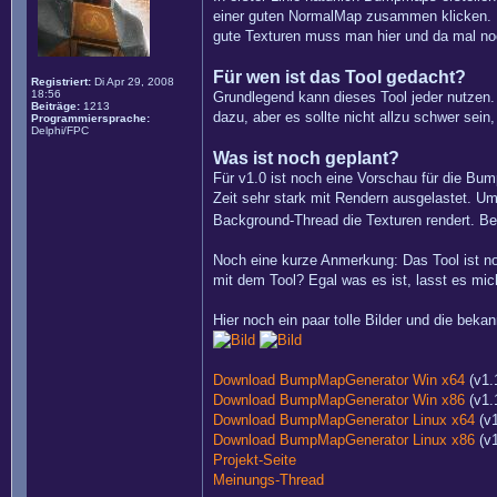
einer guten NormalMap zusammen klicken. F
gute Texturen muss man hier und da mal noc
Für wen ist das Tool gedacht?
Registriert:
Di Apr 29, 2008
18:56
Grundlegend kann dieses Tool jeder nutzen.
Beiträge:
1213
dazu, aber es sollte nicht allzu schwer sei
Programmiersprache:
Delphi/FPC
Was ist noch geplant?
Für v1.0 ist noch eine Vorschau für die Bum
Zeit sehr stark mit Rendern ausgelastet. 
Background-Thread die Texturen rendert. B
Noch eine kurze Anmerkung: Das Tool ist no
mit dem Tool? Egal was es ist, lasst es mic
Hier noch ein paar tolle Bilder und die beka
Download BumpMapGenerator Win x64
(v1.
Download BumpMapGenerator Win x86
(v1.
Download BumpMapGenerator Linux x64
(v1
Download BumpMapGenerator Linux x86
(v1
Projekt-Seite
Meinungs-Thread