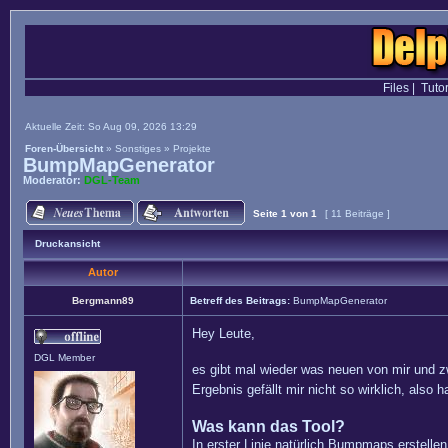
Files
|
Tutor
Aktuelle Zeit: So Aug 09, 2026 13:29
Foren-Übersicht
»
Sonstiges
»
Projekte
BumpMapGenerator
Moderator:
DGL-Team
Seite
1
von
1
[ 11 Beiträge ]
Druckansicht
Autor
Bergmann89
Betreff des Beitrags:
BumpMapGenerator
Hey Leute,
DGL Member
es gibt mal wieder was neuen von mir und z
Ergebnis gefällt mir nicht so wirklich, also
Was kann das Tool?
In erster Linie natürlich Bumpmaps erstelle