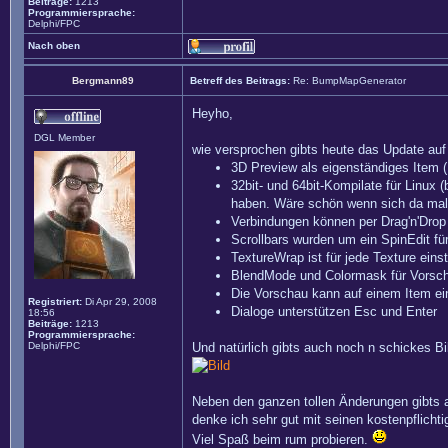
Beiträge:
1213
Programmiersprache:
Delphi/FPC
Nach oben
Bergmann89
Betreff des Beitrags:
Re: BumpMapGenerator
Heyho,
DGL Member
wie versprochen gibts heute das Update auf v
3D Preview als eigenständiges Item 
32bit- und 64bit-Kompilate für Linux
haben. Wäre schön wenn sich da mal 
Verbindungen können per Drag'n'Drop 
Scrollbars wurden um ein SpinEdit für
TextureWrap ist für jede Texture einst
BlendMode und Colormask für Vorscha
Die Vorschau kann auf einem Item ei
Registriert:
Di Apr 29, 2008
Dialoge unterstützen Esc und Enter
18:56
Beiträge:
1213
Programmiersprache:
Delphi/FPC
Und natürlich gibts auch noch n schickes Bi
Neben den ganzen tollen Änderungen gibts au
denke ich sehr gut mit seinen kostenpflich
Viel Spaß beim rum probieren.