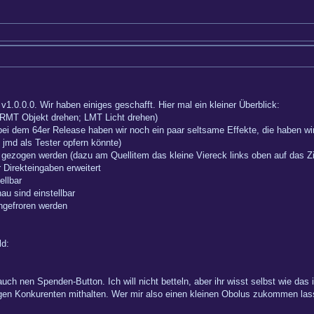
1.0.0.0. Wir haben einiges geschafft. Hier mal ein kleiner Überblick:
(RMT Objekt drehen; LMT Licht drehen)
 (bei dem 64er Release haben wir noch ein paar seltsame Effekte, die haben w
jmd als Tester opfern könnte)
gezogen werden (dazu am Quellitem das kleine Viereck links oben auf das Zi
 Direkteingaben erweitert
ellbar
u sind einstellbar
ngefroren werden
ld:
ch nen Spenden-Button. Ich will nicht betteln, aber ihr wisst selbst wie das
tigen Konkurenten mithalten. Wer mir also einen kleinen Obolus zukommen las