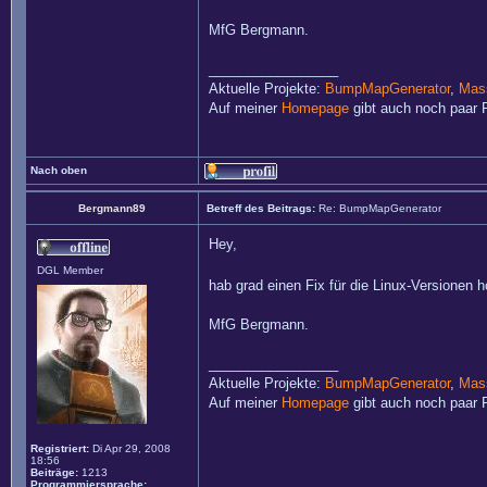
MfG Bergmann.
_________________
Aktuelle Projekte:
BumpMapGenerator
,
Mass
Auf meiner
Homepage
gibt auch noch paar P
Nach oben
Bergmann89
Betreff des Beitrags:
Re: BumpMapGenerator
Hey,
DGL Member
hab grad einen Fix für die Linux-Versionen 
MfG Bergmann.
_________________
Aktuelle Projekte:
BumpMapGenerator
,
Mass
Auf meiner
Homepage
gibt auch noch paar P
Registriert:
Di Apr 29, 2008
18:56
Beiträge:
1213
Programmiersprache: