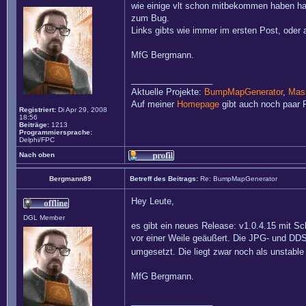
wie einige vlt schon mitbekommen haben ha
zum Bug.
Links gibts wie immer im ersten Post, oder
MfG Bergmann.
_________________
Aktuelle Projekte:
BumpMapGenerator
,
Mass
Auf meiner
Homepage
gibt auch noch paar P
Registriert:
Di Apr 29, 2008
18:56
Beiträge:
1213
Programmiersprache:
Delphi/FPC
Nach oben
Bergmann89
Betreff des Beitrags:
Re: BumpMapGenerator
Hey Leute,
DGL Member
es gibt ein neues Release: v1.0.4.15 mit 
vor einer Weile geäußert. Die JPG- und DDS-
umgesetzt. Die liegt zwar noch als unstable
MfG Bergmann.
_________________