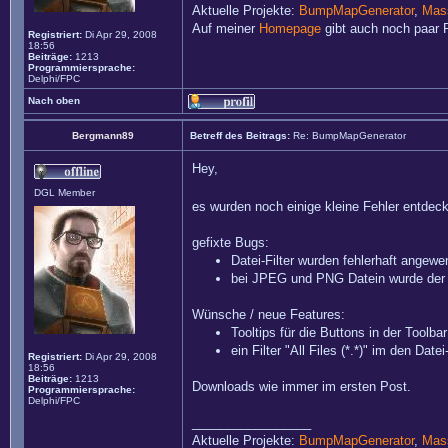
Aktuelle Projekte:
BumpMapGenerator
,
Mass
Auf meiner
Homepage
gibt auch noch paar P
Registriert:
Di Apr 29, 2008
18:56
Beiträge:
1213
Programmiersprache:
Delphi/FPC
Nach oben
Bergmann89
Betreff des Beitrags:
Re: BumpMapGenerator
Hey,
DGL Member
es wurden noch einige kleine Fehler entde
gefixte Bugs:
Datei-Filter wurden fehlerhaft angewe
bei JPEG und PNG Datein wurde der r
Wünsche / neue Features:
Tooltips für die Buttons in der Toolbar
ein Filter "All Files (*.*)" im den Date
Registriert:
Di Apr 29, 2008
18:56
Beiträge:
1213
Downloads wie immer im ersten Post.
Programmiersprache:
Delphi/FPC
_________________
Aktuelle Projekte:
BumpMapGenerator
,
Mass