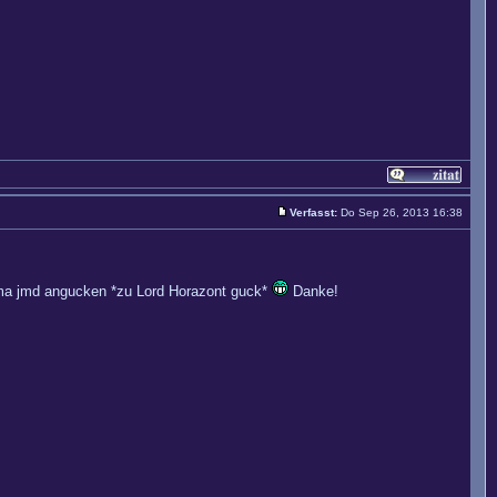
Verfasst:
Do Sep 26, 2013 16:38
ochma jmd angucken *zu Lord Horazont guck*
Danke!