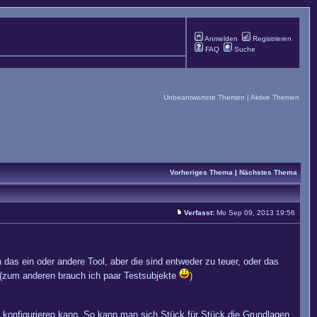
Anmelden
Registrieren
FAQ
Suche
Unbeantwortete Themen
|
Aktive Themen
Vorheriges Thema
|
Nächstes Thema
Verfasst:
Mo Sep 09, 2013 19:56
as ein oder andere Tool, aber die sind entweder zu teuer, oder das
en (zum anderen brauch ich paar Testsubjekte
)
nd konfigurieren kann. So kann man sich Stück für Stück die Grundlagen