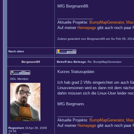
MfG Bergmann89.
_________________
Aktuelle Projekte:
BumpMapGenerator
,
Mass
Auf meiner
Homepage
gibt auch noch paar P
Zuletzt geändert von
Bergmann89
am So Feb 09, 2014 
Nach oben
Bergmann89
Betreff des Beitrags:
Re: BumpMapGenerator
Kurzes Statusupdate:
DGL Member
Ich hab grad 2 VMs eingerichtet um auch für
Linuxversionen wird es dann mit dem nächst
dahin müssen sich die Linux-User leider noc
MfG Bergmann.
_________________
Aktuelle Projekte:
BumpMapGenerator
,
Mass
Auf meiner
Homepage
gibt auch noch paar P
Registriert:
Di Apr 29, 2008
18:56