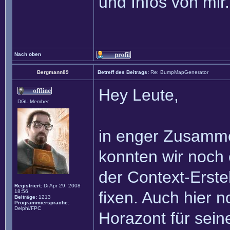
und Infos von mir.
Nach oben
Bergmann89
Betreff des Beitrags:
Re: BumpMapGenerator
Hey Leute,
DGL Member
in enger Zusamme
konnten wir noch
der Context-Erste
Registriert:
Di Apr 29, 2008
18:56
fixen. Auch hier 
Beiträge:
1213
Programmiersprache:
Delphi/FPC
Horazont für sei