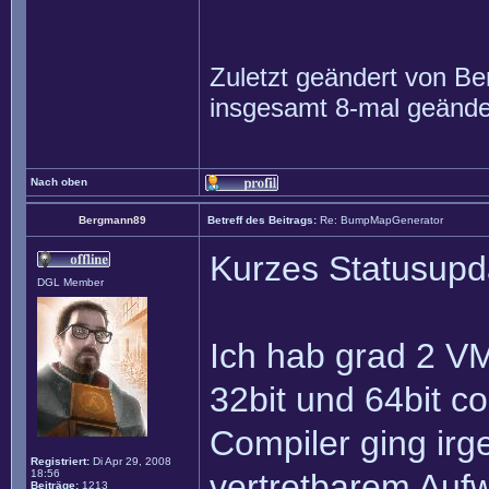
Zuletzt geändert von
Be
insgesamt 8-mal geände
Nach oben
Bergmann89
Betreff des Beitrags:
Re: BumpMapGenerator
Kurzes Statusupd
DGL Member
Ich hab grad 2 VM
32bit und 64bit c
Compiler ging irg
Registriert:
Di Apr 29, 2008
18:56
vertretbarem Aufw
Beiträge:
1213