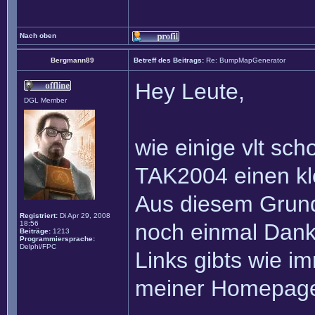
Nach oben
Bergmann89
Betreff des Beitrags:
Re: BumpMapGenerator
Hey Leute,
DGL Member
wie einige vlt s
TAK2004 einen k
Aus diesem Grund 
Registriert:
Di Apr 29, 2008
18:56
noch einmal Dank
Beiträge:
1213
Programmiersprache:
Delphi/FPC
Links gibts wie i
meiner Homepag