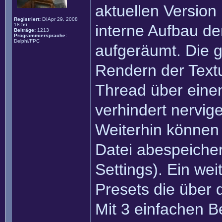
aktuellen Version 
Registriert:
Di Apr 29, 2008
18:56
interne Aufbau 
Beiträge:
1213
Programmiersprache:
Delphi/FPC
aufgeräumt. Die 
Rendern der Textu
Thread über einen
verhindert nervig
Weiterhin können d
Datei abespeicher
Settings). Ein we
Presets die über
Mit 3 einfachen B