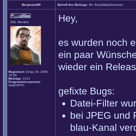
Bergmann89
Betreff des Beitrags:
Re: BumpMapGenerator
Hey,
DGL Member
es wurden noch ei
ein paar Wünsche
wieder ein Relea
Registriert:
Di Apr 29, 2008
18:56
Beiträge:
1213
Programmiersprache:
Delphi/FPC
gefixte Bugs:
Datei-Filter w
bei JPEG und 
blau-Kanal ver