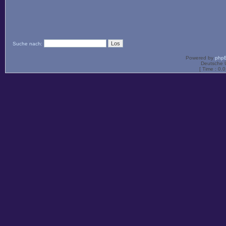
Suche nach:
Powered by
php
Deutsche 
[ Time : 0.