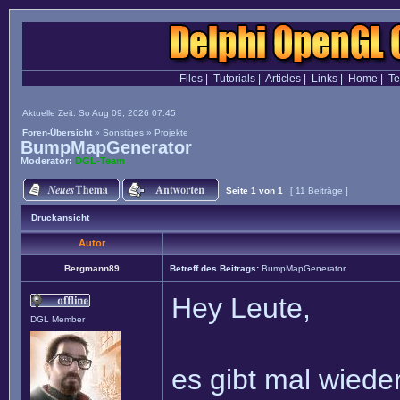
Files
|
Tutorials
|
Articles
|
Links
|
Home
|
T
Aktuelle Zeit: So Aug 09, 2026 07:45
Foren-Übersicht
»
Sonstiges
»
Projekte
BumpMapGenerator
Moderator:
DGL-Team
Seite
1
von
1
[ 11 Beiträge ]
Druckansicht
Autor
Bergmann89
Betreff des Beitrags:
BumpMapGenerator
Hey Leute,
DGL Member
es gibt mal wiede