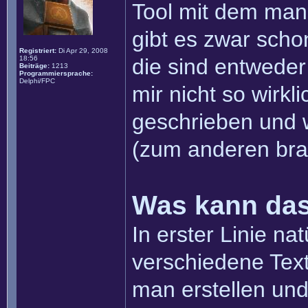
Tool mit dem ma
gibt es zwar scho
Registriert:
Di Apr 29, 2008
18:56
die sind entweder 
Beiträge:
1213
Programmiersprache:
Delphi/FPC
mir nicht so wirkli
geschrieben und w
(zum anderen bra
Was kann das
In erster Linie na
verschiedene Text
man erstellen un