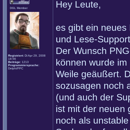
Hey Leute,
DGL Member
es gibt ein neues
und Lese-Support
Der Wunsch PNG-D
Registriert:
Di Apr 29, 2008
18:56
können wurde im 
Beiträge:
1213
Programmiersprache:
Delphi/FPC
Weile geäußert. D
sozusagen noch a
(und auch der Sup
ist mit der neuen
noch als unstable