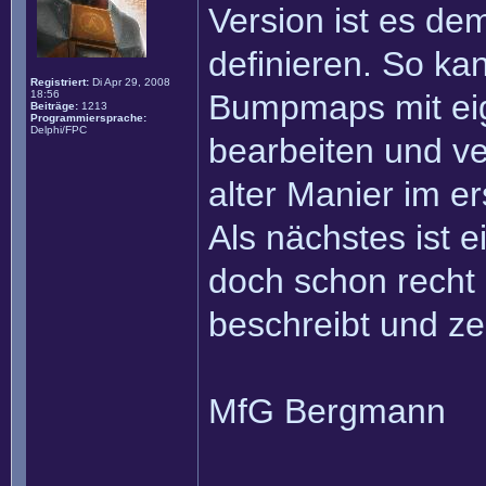
Version ist es de
definieren. So ka
Registriert:
Di Apr 29, 2008
18:56
Bumpmaps mit ei
Beiträge:
1213
Programmiersprache:
Delphi/FPC
bearbeiten und ve
alter Manier im er
Als nächstes ist e
doch schon recht
beschreibt und ze
MfG Bergmann