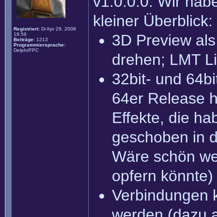
v1.0.0.0. Wir habe
kleiner Überblick:
Registriert:
Di Apr 29, 2008
18:56
3D Preview als
Beiträge:
1213
Programmiersprache:
Delphi/FPC
drehen; LMT Li
32bit- und 64bi
64er Release h
Effekte, die ha
geschoben in d
Wäre schön wen
opfern könnte)
Verbindungen 
werden (dazu a