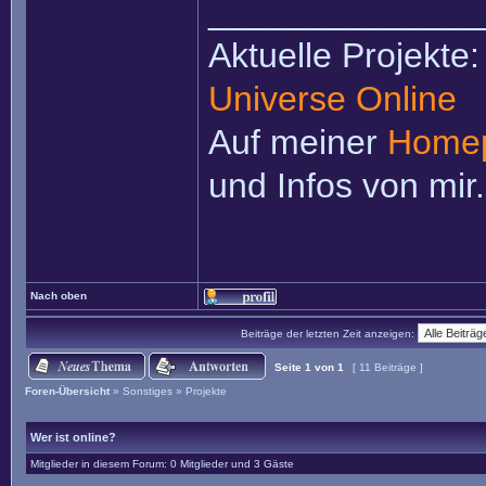
______________
Aktuelle Projekte
Universe Online
Auf meiner
Home
und Infos von mir.
Nach oben
Beiträge der letzten Zeit anzeigen:
Seite
1
von
1
[ 11 Beiträge ]
Foren-Übersicht
»
Sonstiges
»
Projekte
Wer ist online?
Mitglieder in diesem Forum: 0 Mitglieder und 3 Gäste