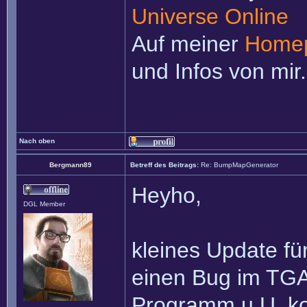
Universe Online
Auf meiner
Home
und Infos von mir.
Nach oben
Bergmann89
Betreff des Beitrags:
Re: BumpMapGenerator
Heyho,
DGL Member
kleines Update fü
einen Bug im TGA-
Programm u.U. kom