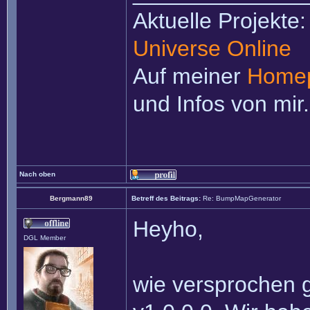
Aktuelle Projekte
Universe Online
Auf meiner
Home
und Infos von mir.
Nach oben
Bergmann89
Betreff des Beitrags:
Re: BumpMapGenerator
Heyho,
DGL Member
wie versprochen g