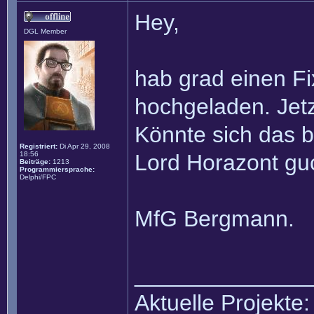
Hey,
DGL Member
hab grad einen Fi
hochgeladen. Jetzt
Könnte sich das 
Registriert:
Di Apr 29, 2008
18:56
Lord Horazont gu
Beiträge:
1213
Programmiersprache:
Delphi/FPC
MfG Bergmann.
______________
Aktuelle Projekte