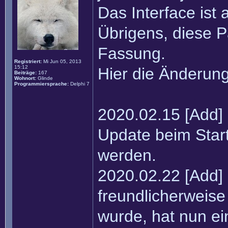
Das Interface ist 
Übrigens, diese P
Fassung.
Registriert:
Mi Jun 05, 2013
15:12
Hier die Änderun
Beiträge:
167
Wohnort:
Glinde
Programmiersprache:
Delphi 7
2020.02.15 [Add]
Update beim Start
werden.
2020.02.22 [Add]
freundlicherweise
wurde, hat nun 