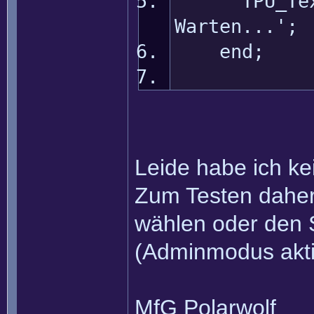
TPU_Text_P
Warten...';
end;
Leide habe ich ke
Zum Testen daher
wählen oder den 
(Adminmodus akti
MfG Polarwolf