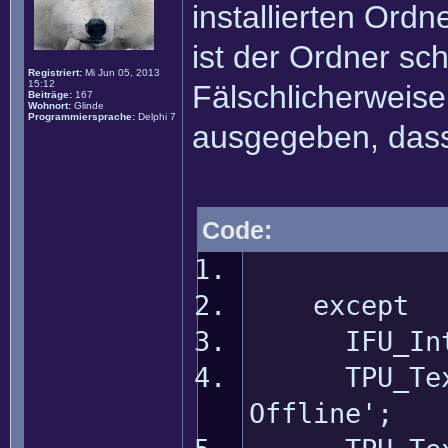
installierten Ordn
ist der Ordner sc
Registriert:
Mi Jun 05, 2013
15:12
Fälschlicherweise
Beiträge:
167
Wohnort:
Glinde
Programmiersprache:
Delphi 7
ausgegeben, dass d
Code:
except
IFU_Interf
TPU_Text_P
Offline';