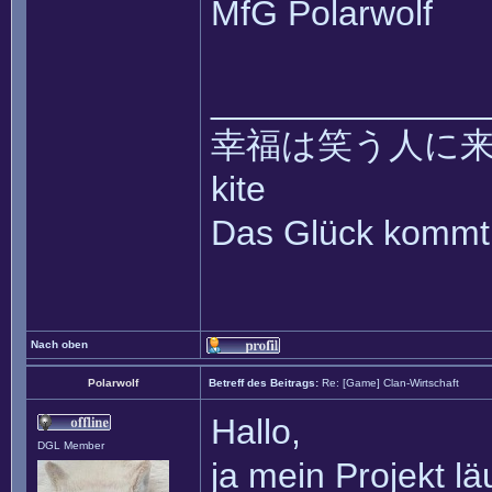
MfG Polarwolf
______________
幸福は笑う人に来て ~~ 
kite
Das Glück kommt 
Nach oben
Polarwolf
Betreff des Beitrags:
Re: [Game] Clan-Wirtschaft
Hallo,
DGL Member
ja mein Projekt l