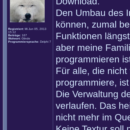
Download.
Den Umbau des Int
können, zumal ber
Registriert:
Mi Jun 05, 2013
15:12
Funktionen längst
Beiträge:
167
Wohnort:
Glinde
Programmiersprache:
Delphi 7
aber meine Familie
programmieren ist
Für alle, die nich
programmiere, ist 
Die Verwaltung de
verlaufen. Das hei
nicht mehr im Quel
Keine Textur sol