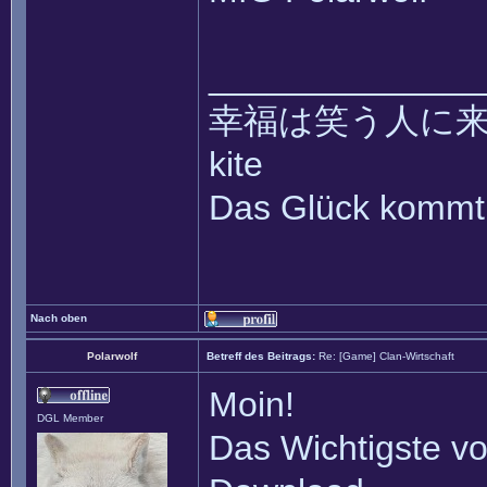
______________
幸福は笑う人に来て ~~ 
kite
Das Glück kommt 
Nach oben
Polarwolf
Betreff des Beitrags:
Re: [Game] Clan-Wirtschaft
Moin!
DGL Member
Das Wichtigste vo