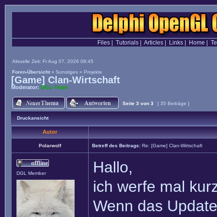
Files
|
Tutorials
|
Articles
|
Links
|
Home
|
T
Aktuelle Zeit: Fr Aug 07, 2026 08:45
Foren-Übersicht
»
Sonstiges
»
Projekte
[Game] Clan-Wirtschaft
Moderator:
DGL-Team
Seite
3
von
3
[ 35 Beiträge ]
Druckansicht
Autor
Polarwolf
Betreff des Beitrags:
Re: [Game] Clan-Wirtschaft
Hallo,
DGL Member
ich werfe mal kur
Wenn das Update n