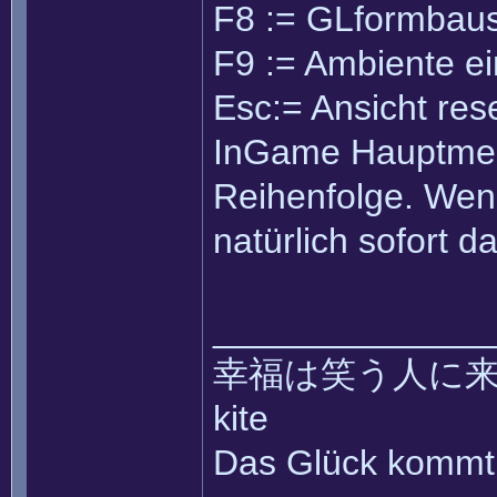
F8 := GLformbaus
F9 := Ambiente e
Esc:= Ansicht res
InGame Hauptmenü
Reihenfolge. Wenn
natürlich sofort 
______________
幸福は笑う人に来て ~~ 
kite
Das Glück kommt 