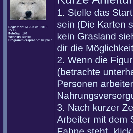
1. Stelle das Sta
sein (Die Karten 
Registriert:
Mi Jun 05, 2013
15:12
kein Grasland sie
Beiträge:
167
Wohnort:
Glinde
Programmiersprache:
Delphi 7
dir die Möglichkei
2. Wenn die Figur
(betrachte unterh
Personen arbeite
Nahrungsversorgu
3. Nach kurzer Ze
Arbeiter mit dem 
Fahne steht, klick