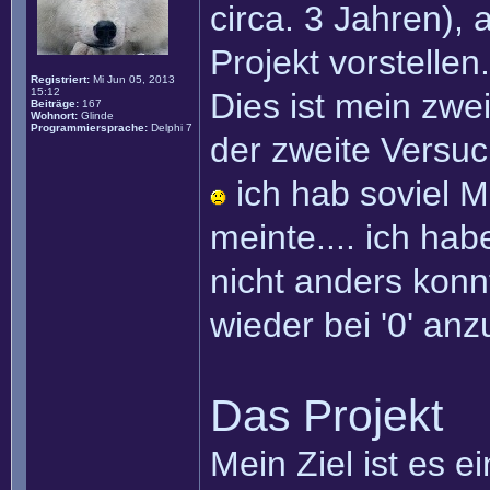
circa. 3 Jahren),
Projekt vorstellen.
Registriert:
Mi Jun 05, 2013
15:12
Dies ist mein zwe
Beiträge:
167
Wohnort:
Glinde
Programmiersprache:
Delphi 7
der zweite Versuc
ich hab soviel M
meinte.... ich hab
nicht anders konn
wieder bei '0' an
Das Projekt
Mein Ziel ist es e