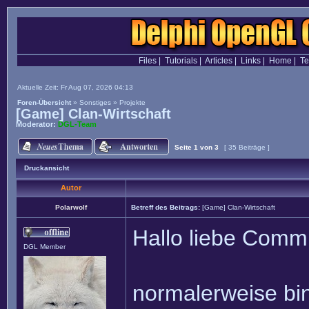
Files
|
Tutorials
|
Articles
|
Links
|
Home
|
T
Aktuelle Zeit: Fr Aug 07, 2026 04:13
Foren-Übersicht
»
Sonstiges
»
Projekte
[Game] Clan-Wirtschaft
Moderator:
DGL-Team
Seite
1
von
3
[ 35 Beiträge ]
Druckansicht
Autor
Polarwolf
Betreff des Beitrags:
[Game] Clan-Wirtschaft
Hallo liebe Commu
DGL Member
normalerweise bin i