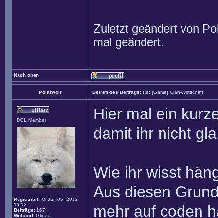
Zuletzt geändert von
Po
mal geändert.
Nach oben
Polarwolf
Betreff des Beitrags:
Re: [Game] Clan-Wirtschaft
Hier mal ein kurz
DGL Member
damit ihr nicht gl
Wie ihr wisst häng
Aus diesen Grund
Registriert:
Mi Jun 05, 2013
15:12
mehr auf coden h
Beiträge:
167
Wohnort:
Glinde