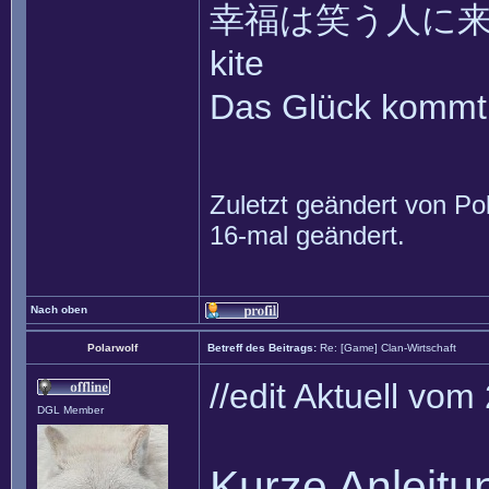
幸福は笑う人に来て ~~ 
kite
Das Glück kommt 
Zuletzt geändert von
Po
16-mal geändert.
Nach oben
Polarwolf
Betreff des Beitrags:
Re: [Game] Clan-Wirtschaft
//edit Aktuell vom
DGL Member
Kurze Anleitun