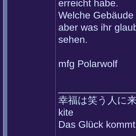
erreicht habe.
Welche Gebäude i
aber was ihr gla
sehen.
mfg Polarwolf
______________
幸福は笑う人に来て ~~ 
kite
Das Glück kommt 