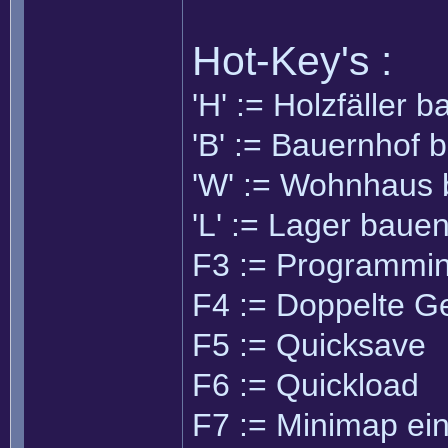
Hot-Key's :
'H' := Holzfäller 
'B' := Bauernhof 
'W' := Wohnhaus
'L' := Lager baue
F3 := Programmin
F4 := Doppelte G
F5 := Quicksave
F6 := Quickload
F7 := Minimap ei