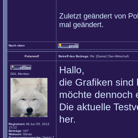
Zuletzt geändert von
Po
mal geändert.
Nach oben
Polarwolf
Betreff des Beitrags:
Re: [Game] Clan-Wirtschaft
Hallo,
DGL Member
die Grafiken sind l
möchte dennoch e
Die aktuelle Test
her.
Registriert:
Mi Jun 05, 2013
15:12
Beiträge:
167
Wohnort:
Glinde
Programmiersprache:
Delphi 7