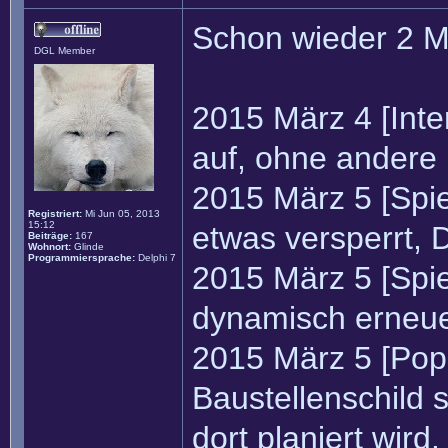
Schon wieder 2 Mo
DGL Member
2015 März 4 [Inte
auf, ohne andere
2015 März 5 [Spi
Registriert:
Mi Jun 05, 2013
15:12
etwas versperrt, D
Beiträge:
167
Wohnort:
Glinde
Programmiersprache:
Delphi 7
2015 März 5 [Spi
dynamisch erneue
2015 März 5 [Po
Baustellenschild 
dort planiert wir