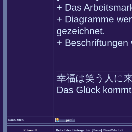
+ Das Arbeitsmar
+ Diagramme werde
gezeichnet.
+ Beschriftungen
______________
幸福は笑う人に来て ~~ k
Das Glück kommt 
Nach oben
Polarwolf
Betreff des Beitrags:
Re: [Game] Clan-Wirtschaft