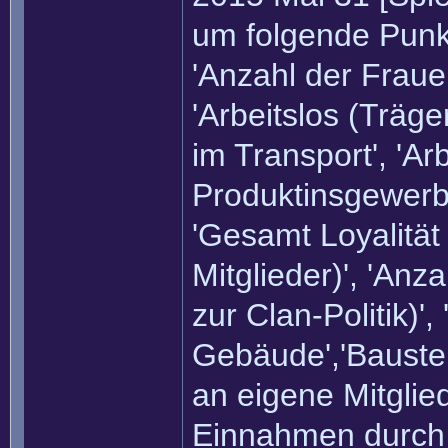
um folgende Punkt
'Anzahl der Frauen
'Arbeitslos (Träge
im Transport', 'Arb
Produktinsgewerbe'
'Gesamt Loyalität 
Mitglieder)', 'Anz
zur Clan-Politik)'
Gebäude','Baustel
an eigene Mitglie
Einnahmen durch 