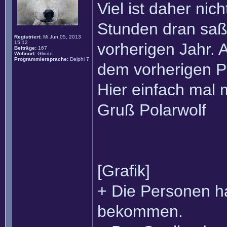
Viel ist daher nic
Stunden dran saß
Registriert:
Mi Jun 05, 2013
15:12
vorherigen Jahr. 
Beiträge:
167
Wohnort:
Glinde
Programmiersprache:
Delphi 7
dem vorherigen Po
Hier einfach mal m
Gruß Polarwolf
[Grafik]
+ Die Personen h
bekommen.