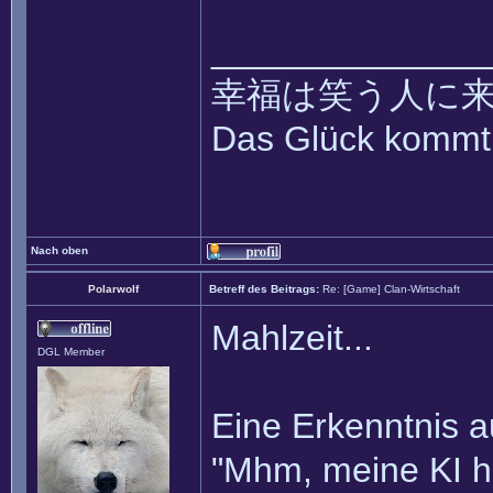
______________
幸福は笑う人に来て ~~ k
Das Glück kommt 
Nach oben
Polarwolf
Betreff des Beitrags:
Re: [Game] Clan-Wirtschaft
Mahlzeit...
DGL Member
Eine Erkenntnis a
"Mhm, meine KI ha