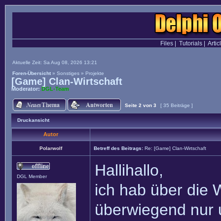
Files
|
Tutorials
|
Artic
Aktuelle Zeit: Sa Aug 08, 2026 13:21
Foren-Übersicht
»
Sonstiges
»
Projekte
[Game] Clan-Wirtschaft
Moderator:
DGL-Team
Seite
2
von
3
[ 35 Beiträge ]
Druckansicht
Autor
Polarwolf
Betreff des Beitrags:
Re: [Game] Clan-Wirtschaft
Hallihallo,
DGL Member
ich hab über die 
überwiegend nur 