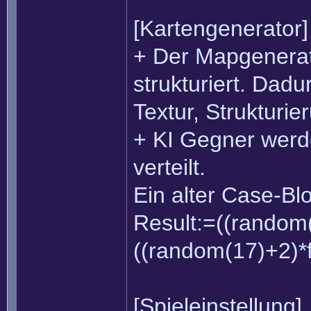
[Kartengenerator]
+ Der Mapgenerato
strukturiert. Dadu
Textur, Struktur
+ KI Gegner werde
verteilt.
Ein alter Case-Bl
Result:=((random
((random(17)+2)*
[Spieleinstellung]