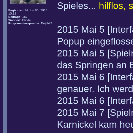
Spieles...
hilflos,
Registriert:
Mi Jun 05, 2013
15:12
Beiträge:
167
Wohnort:
Glinde
Programmiersprache:
Delphi 7
2015 Mai 5 [Interf
Popup eingefloss
2015 Mai 5 [Spie
das Springen an E
2015 Mai 6 [Inter
genauer. Ich wer
2015 Mai 6 [Inter
2015 Mai 7 [Spiel
Karnickel kam heu