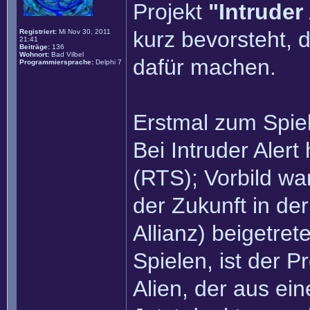
Projekt
"Intruder
kurz bevorsteht, 
Registriert:
Mi Nov 30, 2011
21:41
Beiträge:
136
Wohnort:
Bad Vilbel
dafür machen.
Programmiersprache:
Delphi 7
Erstmal zum Spiel
Bei Intruder Alert
(RTS); Vorbild wa
der Zukunft in der
Allianz) beigetre
Spielen, ist der P
Alien, der aus ei