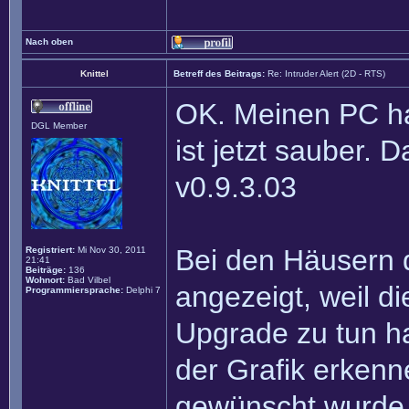
Nach oben
Knittel
Betreff des Beitrags:
Re: Intruder Alert (2D - RTS)
OK. Meinen PC ha
DGL Member
ist jetzt sauber.
v0.9.3.03
Bei den Häusern d
Registriert:
Mi Nov 30, 2011
21:41
Beiträge:
136
Wohnort:
Bad Vilbel
angezeigt, weil d
Programmiersprache:
Delphi 7
Upgrade zu tun ha
der Grafik erkenn
gewünscht wurde 