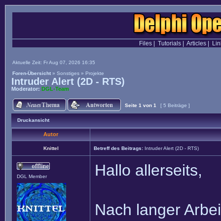
Files
|
Tutorials
|
Articles
|
Lin
Aktuelle Zeit: Fr Aug 07, 2026 16:35
Foren-Übersicht
»
Sonstiges
»
Projekte
Intruder Alert (2D - RTS)
Moderator:
DGL-Team
Seite
1
von
1
[ 5 Beiträge ]
Druckansicht
Autor
Knittel
Betreff des Beitrags:
Intruder Alert (2D - RTS)
Hallo allerseits,
DGL Member
Nach langer Arbeit