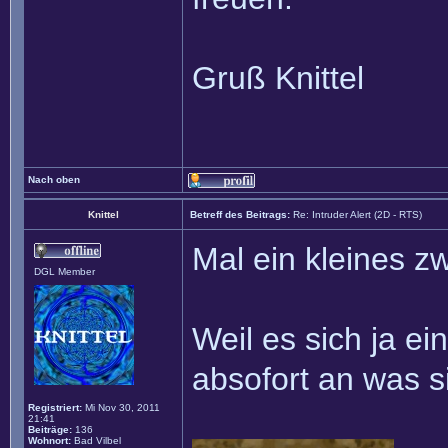
Gruß Knittel
Nach oben
Knittel
Betreff des Beitrags:
Re: Intruder Alert (2D - RTS)
Mal ein kleines z
DGL Member
Weil es sich ja e
absofort an was si
Registriert:
Mi Nov 30, 2011
21:41
Beiträge:
136
Wohnort:
Bad Vilbel