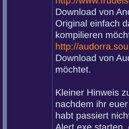
http://www.frude
Download von And
Original einfach 
kompilieren möcht
http://audorra.so
Download von Audo
möchtet.
Kleiner Hinweis z
nachdem ihr euer 
habt passiert nic
Alert.exe starten