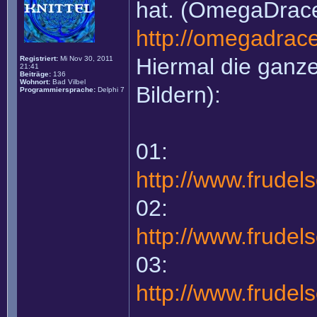
hat. (OmegaDrace
http://omegadrace
Hiermal die ganze
Registriert:
Mi Nov 30, 2011
21:41
Beiträge:
136
Wohnort:
Bad Vilbel
Bildern):
Programmiersprache:
Delphi 7
01:
http://www.frude
02:
http://www.frude
03:
http://www.frude