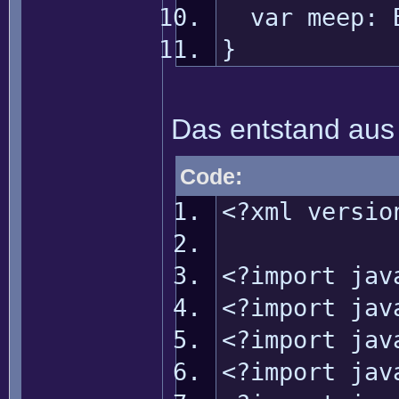
var meep: B
}
Das entstand au
Code:
<?xml versio
<?import jav
<?import jav
<?import jav
<?import jav