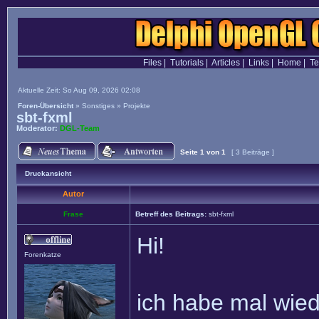
Files
|
Tutorials
|
Articles
|
Links
|
Home
|
T
Aktuelle Zeit: So Aug 09, 2026 02:08
Foren-Übersicht
»
Sonstiges
»
Projekte
sbt-fxml
Moderator:
DGL-Team
Seite
1
von
1
[ 3 Beiträge ]
Druckansicht
Autor
Frase
Betreff des Beitrags:
sbt-fxml
Hi!
Forenkatze
ich habe mal wied