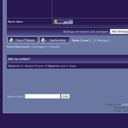
Nach oben
Beiträge der letzten Zeit anzeigen:
Seite
1
von
1
[ 3 Beiträge ]
Foren-Übersicht
»
Sonstiges
»
Projekte
Wer ist online?
Mitglieder in diesem Forum: 0 Mitglieder und 1 Gast
Suche nach:
Powered by
php
Deutsche 
[ Time : 0.