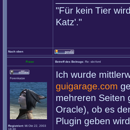
"Für kein Tier wird
Katz'."
Nach oben
Frase
Betreff des Beitrags:
Re: sbt-fxml
Ich wurde mittler
Forenkatze
guigarage.com
ge
mehreren Seiten 
Oracle), ob es d
Plugin geben wird
Registriert:
Mi Okt 22, 2003
18:30