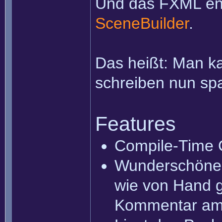
Und das FXML ent
SceneBuilder
.
Das heißt: Man k
schreiben nun spa
Features
Compile-Time C
Wunderschöner 
wie von Hand g
Kommentar am 