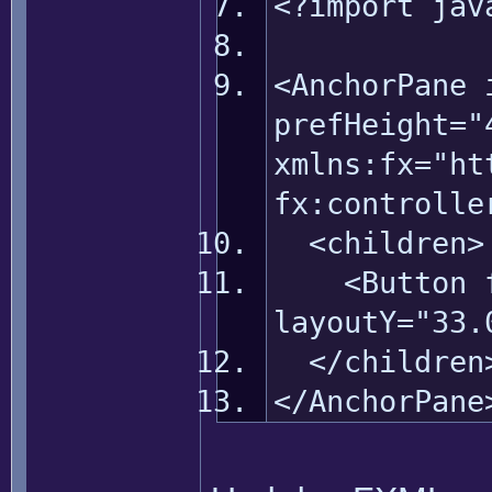
<?import jav
<AnchorPane 
prefHeight="
xmlns:fx="ht
fx:controlle
<children>
<Button fx:
layoutY="33.
</children
</AnchorPane