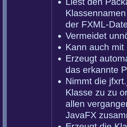
Liest den Pac
Klassennamen d
der FXML-Date
Vermeidet unnö
Kann auch mit
Erzeugt automat
das erkannte 
Nimmt die jfxr
Klasse zu zu o
allen vergange
JavaFX zusam
Erzeugt die Kl