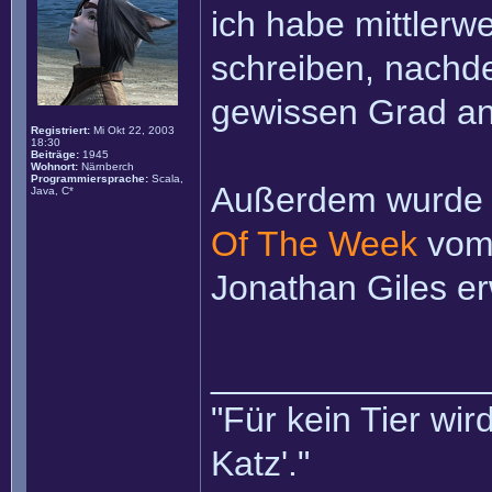
ich habe mittlerw
schreiben, nachde
gewissen Grad an 
Registriert:
Mi Okt 22, 2003
18:30
Beiträge:
1945
Wohnort:
Närnberch
Programmiersprache:
Scala,
Außerdem wurde 
Java, C*
Of The Week
vom 
Jonathan Giles er
______________
"Für kein Tier wird
Katz'."