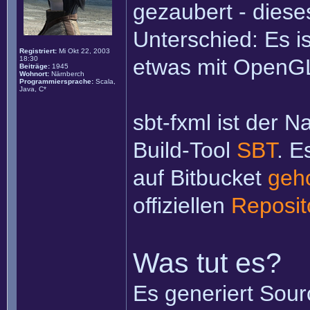
gezaubert - diese
Unterschied: Es ist
Registriert:
Mi Okt 22, 2003
18:30
etwas mit OpenGL
Beiträge:
1945
Wohnort:
Närnberch
Programmiersprache:
Scala,
Java, C*
sbt-fxml ist der N
Build-Tool
SBT
. E
auf Bitbucket
geh
offiziellen
Reposit
Was tut es?
Es generiert Sou