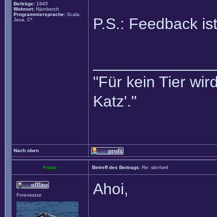
Beiträge:
1945
Wohnort:
Närnberch
Programmiersprache:
Scala,
P.S.: Feedback ist
Java, C*
______________
"Für kein Tier wird
Katz'."
Nach oben
Frase
Betreff des Beitrags:
Re: sbt-fxml
Ahoi,
Forenkatze