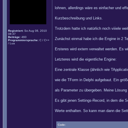
lohnen, allerdings wäre es einfacher und eff
Kurzbeschreibung und Links.
Trotzdem hatte ich natürlich noch viiiele wei
Registriert:
So Aug 08, 2010
08:37
Beiträge:
460
Zunächst einmal habe ich die Engine in 2 
Programmiersprache:
C / C++
/ Lua
Ersteres wird extern verwaltet werden. Es w
Letzteres wird die eigentliche Engine:
Eine zentrale Klasse (ähnlich wie TApplicat
wie die TForm in Delphi aufgebaut. Ein grö
als Parameter zu übergeben. Meine Lösung 
Es gibt jenen Settings-Record, in dem die S
Werte enthalten. So kann man dann die Set
Code: