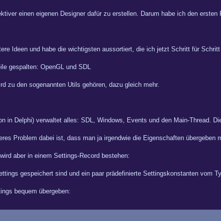
ektiver einen eigenen Designer dafür zu erstellen. Darum habe ich den ersten P
tere Ideen und habe die wichtigsten aussortiert, die ich jetzt Schritt für Schri
Teile gespalten: OpenGL und SDL
ird zu den sogenannten Utils gehören, dazu gleich mehr.
ion in Delphi) verwaltet alles: SDL, Windows, Events und den Main-Thread. D
ßeres Problem dabei ist, dass man ja irgendwie die Eigenschaften übergeben m
wird aber in einem Settings-Record bestehen:
ettings gespeichert sind und ein paar prädefinierte Settingskonstanten vom T
tings bequem übergeben: