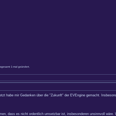
nsgesamt 1-mal geändert.
tzt habe mir Gedanken über die "Zukunft" der EVEngine gemacht. Insbesonder
men, dass es nicht ordentlich umsetzbar ist, insbesonderen unsinnvoll wäre