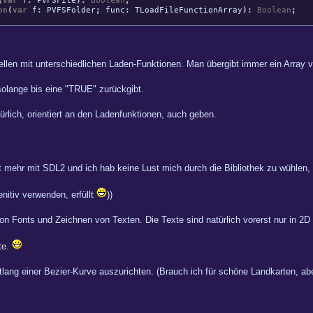
(
var
f
:
PVFSFile
)
:
Boolean
;
on
(
var
f
:
PVFSFolder
;
func
:
TLoadFileFunctionArray
)
:
Boolean
;
ellen mit unterschiedlichen Laden-Funktionen. Man übergibt immer ein Array 
solange bis eine "TRUE" zurückgibt.
rlich, orientiert an den Ladenfunktionen, auch geben.
t mehr mit SDL2 und ich hab keine Lust mich durch die Bibliothek zu wühlen,
nitiv verwenden, erfüllt
))
n Fonts und Zeichnen von Texten. Die Texte sind natürlich vorerst nur in 2D
te.
lang einer Bezier-Kurve auszurichten. (Brauch ich für schöne Landkarten, aber