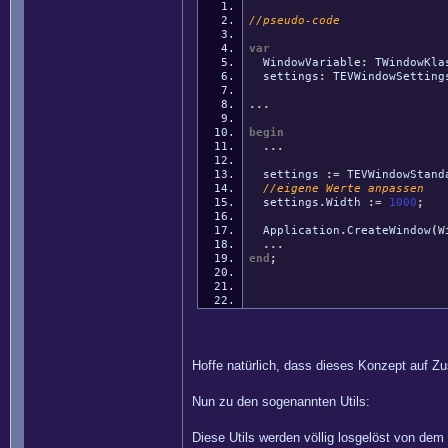
//pseudo-code
var
WindowVariable
:
TWindowKla
settings
:
TEVWindowSetting
...
begin
...
settings
:
=
TEVWindowStand
//eigene Werte anpassen
settings
.
Width
:
=
1000
;
Application
.
CreateWindow
(
W
...
end
;
Hoffe natürlich, dass dieses Konzept auf 
Nun zu den sogenannten Utils:
Diese Utils werden völlig losgelöst von dem