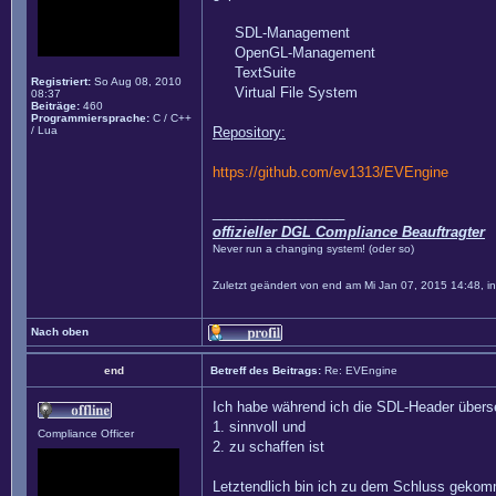
SDL-Management
OpenGL-Management
TextSuite
Registriert:
So Aug 08, 2010
Virtual File System
08:37
Beiträge:
460
Programmiersprache:
C / C++
/ Lua
Repository:
https://github.com/ev1313/EVEngine
_________________
offizieller DGL Compliance Beauftragter
Never run a changing system! (oder so)
Zuletzt geändert von
end
am Mi Jan 07, 2015 14:48, i
Nach oben
end
Betreff des Beitrags:
Re: EVEngine
Ich habe während ich die SDL-Header überse
1. sinnvoll und
Compliance Officer
2. zu schaffen ist
Letztendlich bin ich zu dem Schluss gekom