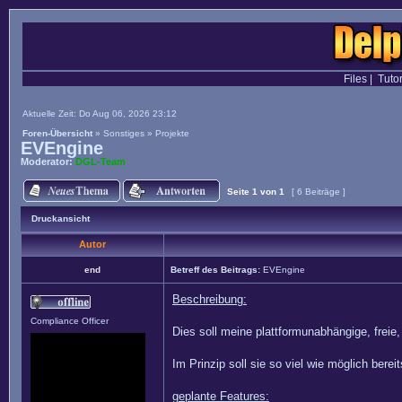
Files
|
Tutor
Aktuelle Zeit: Do Aug 06, 2026 23:12
Foren-Übersicht
»
Sonstiges
»
Projekte
EVEngine
Moderator:
DGL-Team
Seite
1
von
1
[ 6 Beiträge ]
Druckansicht
Autor
end
Betreff des Beitrags:
EVEngine
Beschreibung:
Compliance Officer
Dies soll meine plattformunabhängige, fre
Im Prinzip soll sie so viel wie möglich bere
geplante Features: