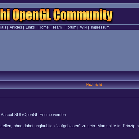
ials
|
Articles
|
Links
|
Home
|
Team
|
Forum
|
Wiki
|
Impressum
Nachricht
ie, Pascal SDL/OpenGL Engine werden.
itstellen, ohne dabei unglaublich "aufgeblasen" zu sein. Man sollte im Prinzi