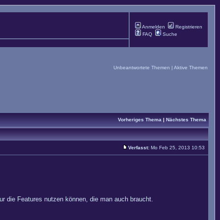
Anmelden
Registrieren
FAQ
Suche
Unbeantwortete Themen
|
Aktive Themen
Vorheriges Thema
|
Nächstes Thema
Verfasst:
Mo Feb 25, 2013 10:53
p nur die Features nutzen können, die man auch braucht.