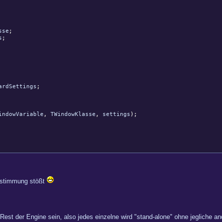
sse
;
s
;
ardSettings
;
indowVariable
,
TWindowKlasse
,
settings
)
;
Zustimmung stößt
 Rest der Engine sein, also jedes einzelne wird "stand-alone" ohne jegliche 