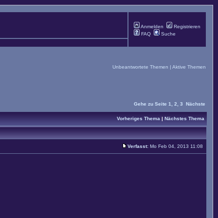
Anmelden
Registrieren
FAQ
Suche
Unbeantwortete Themen
|
Aktive Themen
Gehe zu Seite
1
,
2
,
3
Nächste
Vorheriges Thema
|
Nächstes Thema
Verfasst:
Mo Feb 04, 2013 11:08