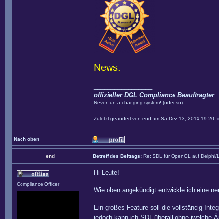
News:
_________________
offizieller DGL Compliance Beauftragter
Never run a changing system! (oder so)
Zuletzt geändert von
end
am Sa Dez 13, 2014 19:20, i
Nach oben
end
Betreff des Beitrags:
Re: SDL für OpenGL auf Delphi/
Hi Leute!
Compliance Officer
Wie oben angekündigt entwickle ich eine n
Ein großes Feature soll die vollständig Int
jedoch kann ich SDL überall ohne iwelche Ä