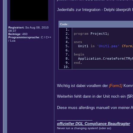
Jedenfalls zur Integration - Delphi überprüf
Code:
Registriert:
So Aug 08, 2010
08:37
program
Project1
;
Beiträge:
460
Programmiersprache:
C / C++
/ Lua
uses
Unit1
in
'Unit1.pas'
{Form
begin
Application
.
CreateForm
(
TMy
end
.
Wichtig ist dabei vorallem der
{Form1}
Komm
Weiterhin fehlt dann in der Unit noch ein {$
Diese muss allerdings manuell von meiner A
_________________
offizieller DGL Compliance Beauftragter
Never run a changing system! (oder so)