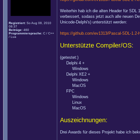
Weiterhin hab ich die alten Header für SDL
verbessert, sodass jetzt auch alle neuen Del
Unicode-Delphi's) unterstützt werden:
Registriert:
So Aug 08, 2010
08:37
Beiträge:
460
https://github.com/ev1313/Pascal-SDL-1.2-
Programmiersprache:
C / C++
/ Lua
Unterstützte Compiler/OS:
(getestet:)
Delphi 4 +
Windows
Delphi XE2 +
Windows
MacOS
FPC
Windows
Linux
MacOS
Auszeichnungen:
Drei Awards für dieses Projekt habe ich b