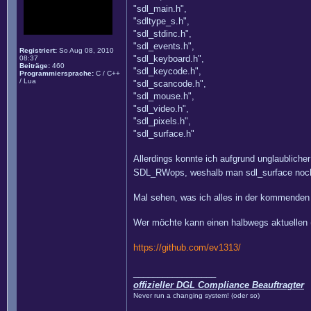
"sdl_main.h",
"sdltype_s.h",
"sdl_stdinc.h",
"sdl_events.h",
Registriert:
So Aug 08, 2010
"sdl_keyboard.h",
08:37
Beiträge:
460
"sdl_keycode.h",
Programmiersprache:
C / C++
/ Lua
"sdl_scancode.h",
"sdl_mouse.h",
"sdl_video.h",
"sdl_pixels.h",
"sdl_surface.h"
Allerdings konnte ich aufgrund unglaubliche
SDL_RWops, weshalb man sdl_surface noch ni
Mal sehen, was ich alles in der kommenden W
Wer möchte kann einen halbwegs aktuellen 
https://github.com/ev1313/
_________________
offizieller DGL Compliance Beauftragter
Never run a changing system! (oder so)