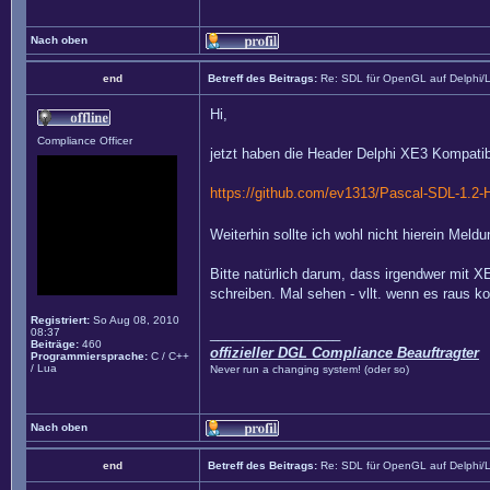
Nach oben
end
Betreff des Beitrags:
Re: SDL für OpenGL auf Delphi/
Hi,
Compliance Officer
jetzt haben die Header Delphi XE3 Kompatibi
https://github.com/ev1313/Pascal-SDL-1.2-
Weiterhin sollte ich wohl nicht hierein Mel
Bitte natürlich darum, dass irgendwer mit X
schreiben. Mal sehen - vllt. wenn es raus k
Registriert:
So Aug 08, 2010
_________________
08:37
Beiträge:
460
offizieller DGL Compliance Beauftragter
Programmiersprache:
C / C++
/ Lua
Never run a changing system! (oder so)
Nach oben
end
Betreff des Beitrags:
Re: SDL für OpenGL auf Delphi/