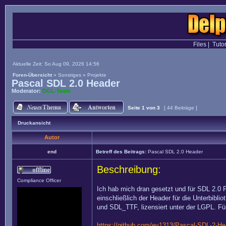
Files
|
Tutor
Aktuelle Zeit: So Aug 09, 2026 14:56
Foren-Übersicht
»
Sonstiges
»
Projekte
Pascal SDL 2.0 Header
Moderator:
DGL-Team
Seite
1
von
3
[ 44 Beiträge ]
Druckansicht
Autor
end
Betreff des Beitrags:
Pascal SDL 2.0 Header
Beschreibung:
Compliance Officer
Ich hab mich dran gesetzt und für SDL 2.0 
einschließlich der Header für die Unterbib
und SDL_TTF, lizensiert unter der LGPL. Für
https://github.com/ev1313/Pascal-SDL-2-He