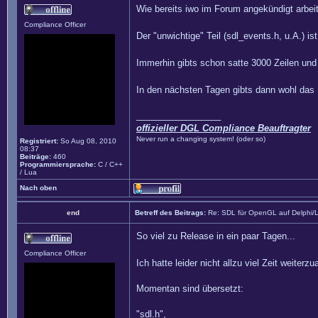
Wie bereits iwo im Forum angekündigt arbe
Compliance Officer
Der "unwichtige" Teil (sdl_events.h, u.A.) is
Immerhin gibts schon satte 3000 Zeilen un
In den nächsten Tagen gibts dann wohl das 
_________________
offizieller DGL Compliance Beauftragter
Never run a changing system! (oder so)
Registriert:
So Aug 08, 2010
08:37
Beiträge:
460
Programmiersprache:
C / C++
/ Lua
Nach oben
end
Betreff des Beitrags:
Re: SDL für OpenGL auf Delphi/
So viel zu Release in ein paar Tagen...
Compliance Officer
Ich hatte leider nicht allzu viel Zeit weiterz
Momentan sind übersetzt:
"sdl.h",