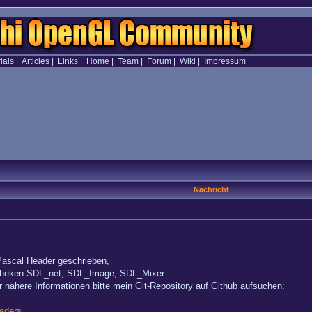
ials
|
Articles
|
Links
|
Home
|
Team
|
Forum
|
Wiki
|
Impressum
Nachricht
Pascal Header geschrieben,
liotheken SDL_net, SDL_Image, SDL_Mixer
 nähere Informationen bitte mein Git-Repository auf Github aufsuchen:
aders