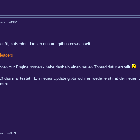
Lazarus/FPC
lität, außerdem bin ich nun auf github gewechselt:
Headers
dungen zur Engine posten - habe deshalb einen neuen Thread dafür erstellt
E3 das mal testet.. Ein neues Update gibts wohl entweder erst mit der neuen 
ommt...
Lazarus/FPC