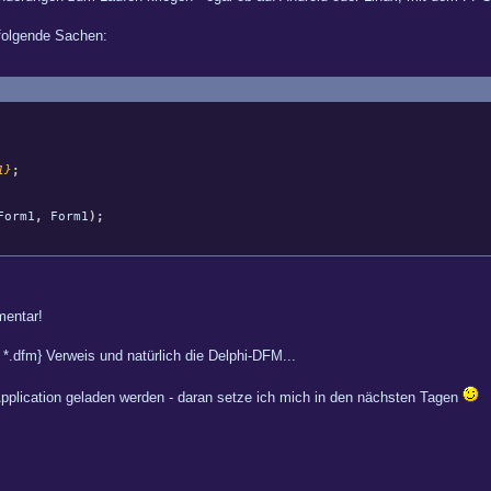
t folgende Sachen:
1}
;
Form1
,
Form1
)
;
entar!
R *.dfm} Verweis und natürlich die Delphi-DFM...
pplication geladen werden - daran setze ich mich in den nächsten Tagen