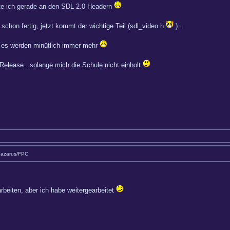
ite ich gerade an den SDL 2.0 Headern
t schon fertig, jetzt kommt der wichtige Teil (sdl_video.h
)...
d es werden minütlich immer mehr
Release...solange mich die Schule nicht einholt
Lazarus/FPC
uarbeiten, aber ich habe weitergearbeitet