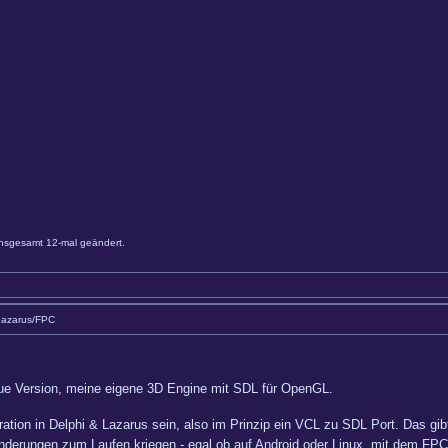
nsgesamt 12-mal geändert.
Lazarus/FPC
eue Version, meine eigene 3D Engine mit SDL für OpenGL.
egration in Delphi & Lazarus sein, also im Prinzip ein VCL zu SDL Port. Das g
nderungen zum Laufen kriegen - egal ob auf Android oder Linux, mit dem FPC