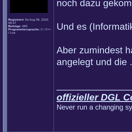
noch dazu gekom
Registriert:
So Aug 08, 2010
08:37
Und es (Informati
Beiträge:
460
Programmiersprache:
C / C++
/ Lua
Aber zumindest h
angelegt und die .
______________
offizieller DGL 
Never run a changing sy