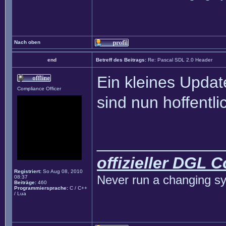
Nach oben
end
Betreff des Beitrags:
Re: Pascal SDL 2.0 Header
Ein kleines Updat
Compliance Officer
sind nun hoffentlic
______________
offizieller DGL 
Registriert:
So Aug 08, 2010
Never run a changing sy
08:37
Beiträge:
460
Programmiersprache:
C / C++
/ Lua