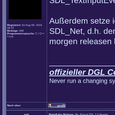
SDL_TextInputEve
Außerdem setze i
Registriert:
So Aug 08, 2010
08:37
SDL_Net, d.h. den
Beiträge:
460
Programmiersprache:
C / C++
/ Lua
morgen releasen 
______________
offizieller DGL 
Never run a changing sy
Nach oben
end
Betreff des Beitrags:
Re: Pascal SDL 2.0 Header