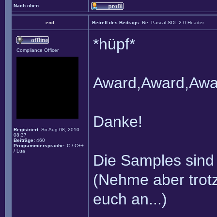
Nach oben
end
Betreff des Beitrags:
Re: Pascal SDL 2.0 Header
*hüpf*
Compliance Officer
Award,Award,Aw
Danke!
Registriert:
So Aug 08, 2010
08:37
Beiträge:
460
Programmiersprache:
C / C++
/ Lua
Die Samples sind 
(Nehme aber trot
euch an...)