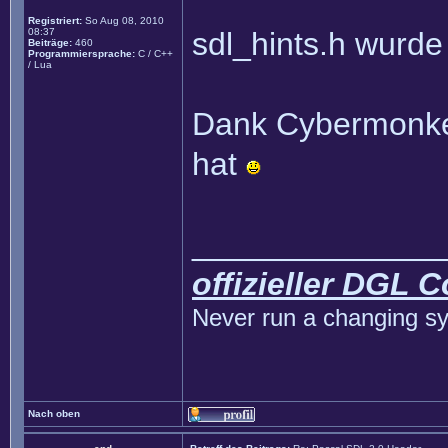
Registriert:
So Aug 08, 2010
08:37
sdl_hints.h wurde
Beiträge:
460
Programmiersprache:
C / C++
/ Lua
Dank Cybermonkey
hat
______________
offizieller DGL 
Never run a changing sy
Nach oben