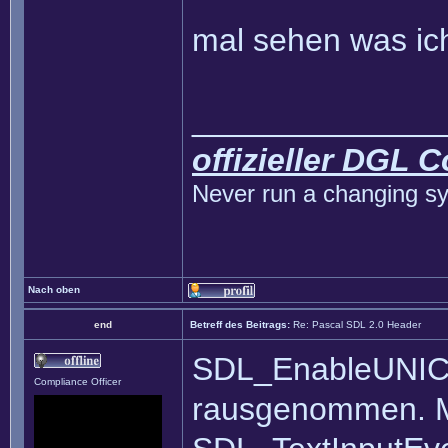
mal sehen was ic
______________
offizieller DGL 
Never run a changing sy
Nach oben
end
Betreff des Beitrags:
Re: Pascal SDL 2.0 Header
SDL_EnableUNICOD
Compliance Officer
rausgenommen. Ma