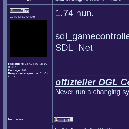
end
Betreff des Beitrags:
Re: Pascal SDL 2.0 Header
1.74 nun.
Compliance Officer
sdl_gamecontrolle
SDL_Net.
Registriert:
So Aug 08, 2010
08:37
______________
Beiträge:
460
Programmiersprache:
C / C++
/ Lua
offizieller DGL 
Never run a changing sy
Nach oben