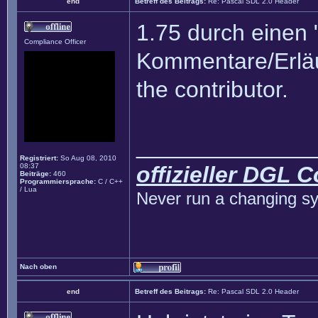
end
Betreff des Beitrags:
Re: Pascal SDL 2.0 Header
1.75 durch einen 
Compliance Officer
Kommentare/Erläut
the contributor.
______________
Registriert:
So Aug 08, 2010
08:37
offizieller DGL 
Beiträge:
460
Programmiersprache:
C / C++
/ Lua
Never run a changing sy
Nach oben
end
Betreff des Beitrags:
Re: Pascal SDL 2.0 Header