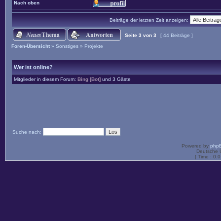
Nach oben
Beiträge der letzten Zeit anzeigen:
Seite
3
von
3
[ 44 Beiträge ]
Foren-Übersicht
»
Sonstiges
»
Projekte
Wer ist online?
Mitglieder in diesem Forum:
Bing [Bot]
und 3 Gäste
Suche nach:
Powered by
php
Deutsche 
[ Time : 0.