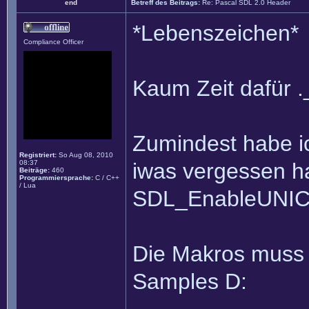
end
Betreff des Beitrags:
Re: Pascal SDL 2.0 Header
*Lebenszeichen*
Compliance Officer
Kaum Zeit dafür .
Zumindest habe i
Registriert:
So Aug 08, 2010
08:37
iwas vergessen h
Beiträge:
460
Programmiersprache:
C / C++
/ Lua
SDL_EnableUNICO
Die Makros muss 
Samples D: