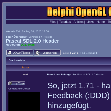
Files
|
Tutorials
|
Articles
|
Links
|
Home
|
T
Aktuelle Zeit: Sa Aug 08, 2026 18:06
Foren-Übersicht
»
Sonstiges
»
Projekte
Pascal SDL 2.0 Header
Moderator:
DGL-Team
Seite
3
von
3
[ 44 Beiträge ]
Druckansicht
Autor
end
Betreff des Beitrags:
Re: Pascal SDL 2.0 Header
So, jetzt 1.71 - h
Compliance Officer
Feedback (:DDD)
hinzugefügt.