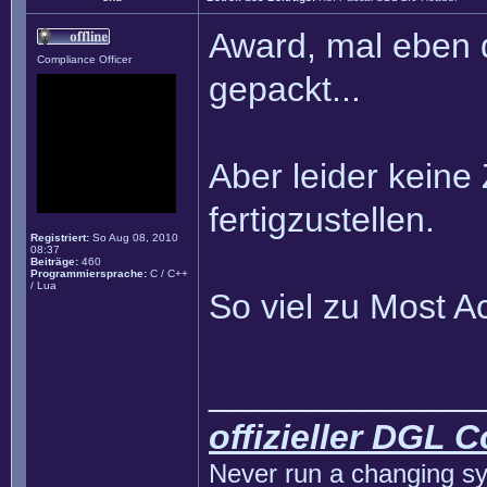
Award, mal eben 
Compliance Officer
gepackt...
Aber leider keine
fertigzustellen.
Registriert:
So Aug 08, 2010
08:37
Beiträge:
460
Programmiersprache:
C / C++
/ Lua
So viel zu Most 
______________
offizieller DGL 
Never run a changing sy