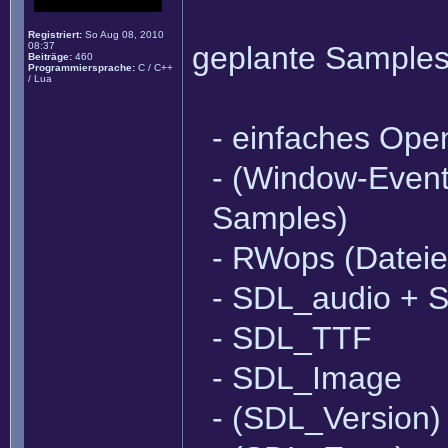
Registriert:
So Aug 08, 2010
08:37
geplante Samples
Beiträge:
460
Programmiersprache:
C / C++
/ Lua
- einfaches Open
- (Window-Eventh
Samples)
- RWops (Datei
- SDL_audio + 
- SDL_TTF
- SDL_Image
- (SDL_Version)