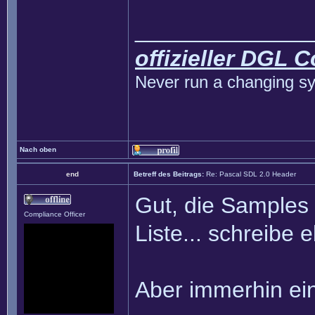
______________
offizieller DGL 
Never run a changing sy
Nach oben
end
Betreff des Beitrags:
Re: Pascal SDL 2.0 Header
Gut, die Samples
Compliance Officer
Liste... schreibe 
Aber immerhin ein