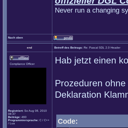
offizieller DGL 
Never run a changing sy
Nach oben
end
Betreff des Beitrags:
Re: Pascal SDL 2.0 Header
Hab jetzt einen k
Compliance Officer
Prozeduren ohne 
Deklaration Klam
Registriert:
So Aug 08, 2010
08:37
Beiträge:
460
Code:
Programmiersprache:
C / C++
/ Lua