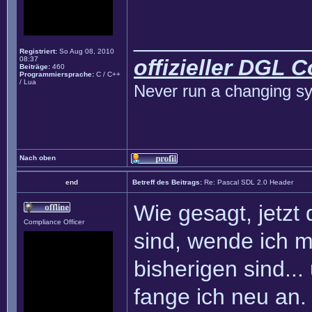
______________
Registriert:
So Aug 08, 2010
08:37
offizieller DGL 
Beiträge:
460
Programmiersprache:
C / C++
/ Lua
Never run a changing sy
Nach oben
end
Betreff des Beitrags:
Re: Pascal SDL 2.0 Header
Wie gesagt, jetzt
Compliance Officer
sind, wende ich 
bisherigen sind...
fange ich neu an