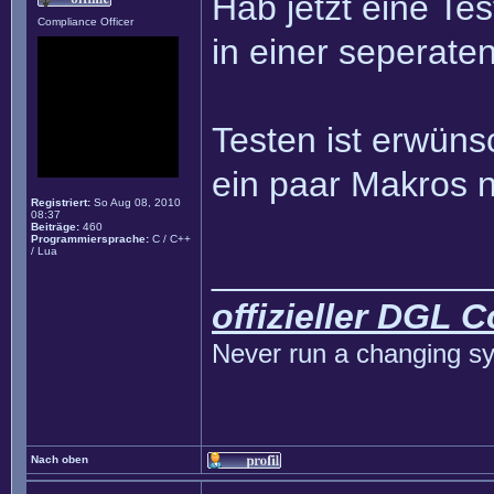
Hab jetzt eine T
Compliance Officer
in einer seperat
Testen ist erwünsc
ein paar Makros n
Registriert:
So Aug 08, 2010
08:37
Beiträge:
460
Programmiersprache:
C / C++
/ Lua
______________
offizieller DGL 
Never run a changing sy
Nach oben