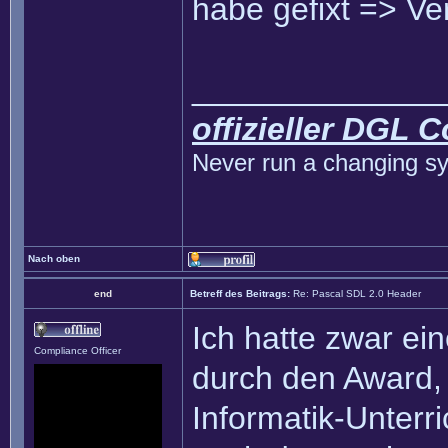
habe gefixt => Ve
______________
offizieller DGL 
Never run a changing sy
Nach oben
end
Betreff des Beitrags:
Re: Pascal SDL 2.0 Header
Ich hatte zwar ei
Compliance Officer
durch den Award, 
Informatik-Unterr