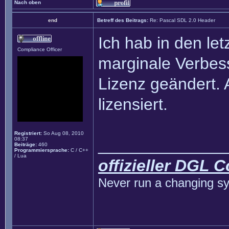
Nach oben
end
Betreff des Beitrags:
Re: Pascal SDL 2.0 Header
Ich hab in den le
Compliance Officer
marginale Verbe
Lizenz geändert. 
lizensiert.
Registriert:
So Aug 08, 2010
08:37
______________
Beiträge:
460
Programmiersprache:
C / C++
/ Lua
offizieller DGL 
Never run a changing sy