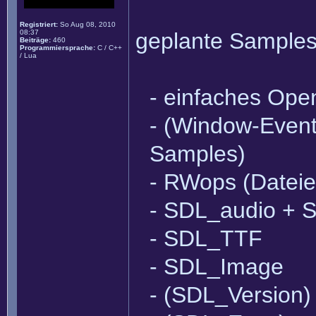
Registriert:
So Aug 08, 2010
08:37
geplante Samples
Beiträge:
460
Programmiersprache:
C / C++
/ Lua
- einfaches Open
- (Window-Eventh
Samples)
- RWops (Datei
- SDL_audio + 
- SDL_TTF
- SDL_Image
- (SDL_Version)