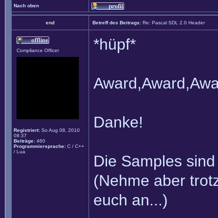
Nach oben
end
Betreff des Beitrags:
Re: Pascal SDL 2.0 Header
*hüpf*
Compliance Officer
Award,Award,Aw
Danke!
Registriert:
So Aug 08, 2010
08:37
Beiträge:
460
Programmiersprache:
C / C++
/ Lua
Die Samples sind 
(Nehme aber trot
euch an...)