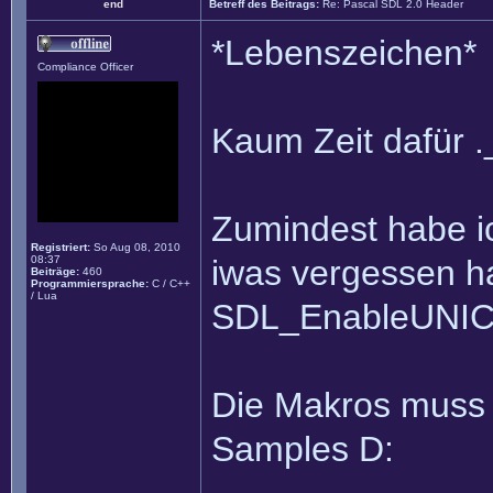
end
Betreff des Beitrags:
Re: Pascal SDL 2.0 Header
*Lebenszeichen*
Compliance Officer
Kaum Zeit dafür .
Zumindest habe i
Registriert:
So Aug 08, 2010
08:37
iwas vergessen h
Beiträge:
460
Programmiersprache:
C / C++
/ Lua
SDL_EnableUNICO
Die Makros muss 
Samples D: