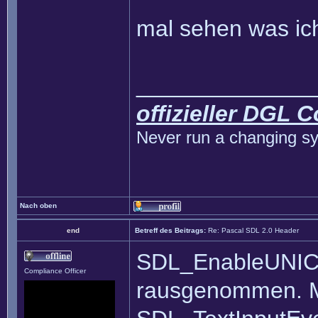
mal sehen was ic
______________
offizieller DGL 
Never run a changing sy
Nach oben
end
Betreff des Beitrags:
Re: Pascal SDL 2.0 Header
SDL_EnableUNICOD
Compliance Officer
rausgenommen. Ma