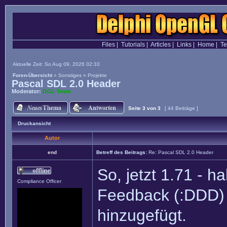
Files
|
Tutorials
|
Articles
|
Links
|
Home
|
T
Aktuelle Zeit: So Aug 09, 2026 02:33
Foren-Übersicht
»
Sonstiges
»
Projekte
Pascal SDL 2.0 Header
Moderator:
DGL-Team
Seite
3
von
3
[ 44 Beiträge ]
Druckansicht
Autor
end
Betreff des Beitrags:
Re: Pascal SDL 2.0 Header
So, jetzt 1.71 - h
Compliance Officer
Feedback (:DDD)
hinzugefügt.