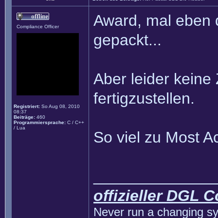
Award, mal eben 
Compliance Officer
gepackt...
Aber leider keine
fertigzustellen.
Registriert:
So Aug 08, 2010
08:37
Beiträge:
460
Programmiersprache:
C / C++
/ Lua
So viel zu Most 
______________
offizieller DGL 
Never run a changing sy