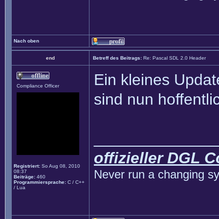
Nach oben
end
Betreff des Beitrags:
Re: Pascal SDL 2.0 Header
Ein kleines Updat
Compliance Officer
sind nun hoffentlic
______________
offizieller DGL 
Registriert:
So Aug 08, 2010
Never run a changing sy
08:37
Beiträge:
460
Programmiersprache:
C / C++
/ Lua