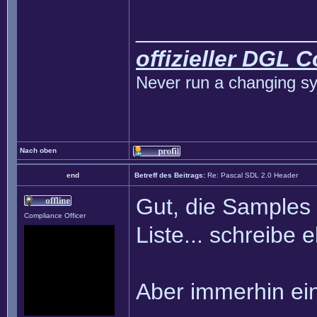
______________
offizieller DGL 
Never run a changing sy
Nach oben
end
Betreff des Beitrags:
Re: Pascal SDL 2.0 Header
Gut, die Samples
Compliance Officer
Liste... schreibe 
Aber immerhin ein