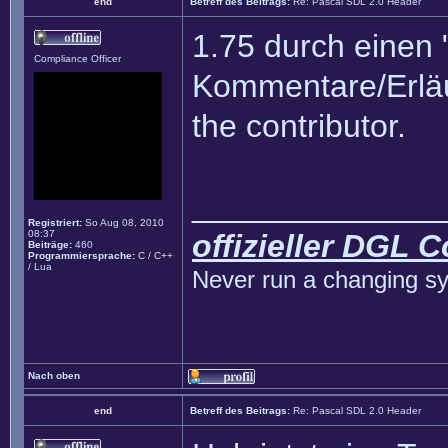
end
Betreff des Beitrags:
Re: Pascal SDL 2.0 Header
1.75 durch einen 
Compliance Officer
Kommentare/Erläut
the contributor.
______________
Registriert:
So Aug 08, 2010
08:37
offizieller DGL 
Beiträge:
460
Programmiersprache:
C / C++
/ Lua
Never run a changing sy
Nach oben
end
Betreff des Beitrags:
Re: Pascal SDL 2.0 Header