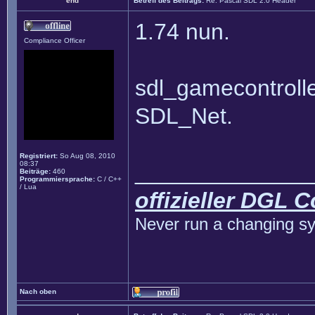
end
Betreff des Beitrags:
Re: Pascal SDL 2.0 Header
1.74 nun.
Compliance Officer
sdl_gamecontrolle
SDL_Net.
Registriert:
So Aug 08, 2010
08:37
______________
Beiträge:
460
Programmiersprache:
C / C++
/ Lua
offizieller DGL 
Never run a changing sy
Nach oben