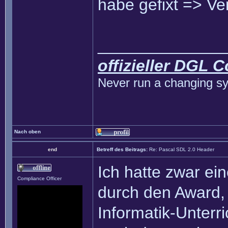
habe gefixt => Ve
______________
offizieller DGL 
Never run a changing sy
Nach oben
end
Betreff des Beitrags:
Re: Pascal SDL 2.0 Header
Ich hatte zwar ei
Compliance Officer
durch den Award, 
Informatik-Unterr