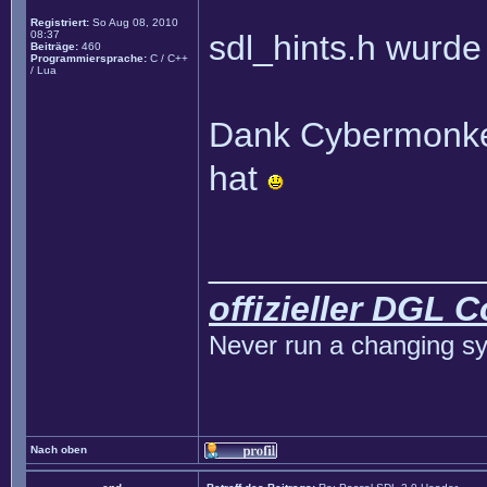
Registriert:
So Aug 08, 2010
08:37
sdl_hints.h wurde
Beiträge:
460
Programmiersprache:
C / C++
/ Lua
Dank Cybermonkey
hat
______________
offizieller DGL 
Never run a changing sy
Nach oben