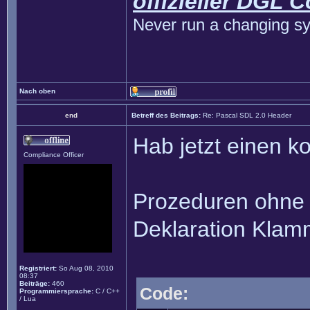
offizieller DGL 
Never run a changing sy
Nach oben
end
Betreff des Beitrags:
Re: Pascal SDL 2.0 Header
Hab jetzt einen k
Compliance Officer
Prozeduren ohne 
Deklaration Klam
Registriert:
So Aug 08, 2010
08:37
Beiträge:
460
Code:
Programmiersprache:
C / C++
/ Lua