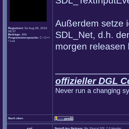
SDL_TextInputEve
Außerdem setze i
Registriert:
So Aug 08, 2010
08:37
SDL_Net, d.h. den
Beiträge:
460
Programmiersprache:
C / C++
/ Lua
morgen releasen 
______________
offizieller DGL 
Never run a changing sy
Nach oben
end
Betreff des Beitrags:
Re: Pascal SDL 2.0 Header