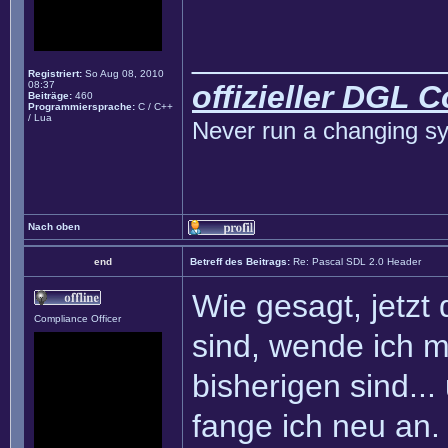
______________
Registriert:
So Aug 08, 2010
08:37
offizieller DGL 
Beiträge:
460
Programmiersprache:
C / C++
/ Lua
Never run a changing sy
Nach oben
end
Betreff des Beitrags:
Re: Pascal SDL 2.0 Header
Wie gesagt, jetzt
Compliance Officer
sind, wende ich 
bisherigen sind...
fange ich neu an