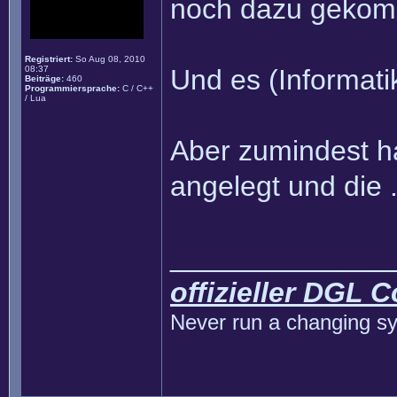
noch dazu gekom
Registriert:
So Aug 08, 2010
08:37
Und es (Informati
Beiträge:
460
Programmiersprache:
C / C++
/ Lua
Aber zumindest h
angelegt und die .
______________
offizieller DGL 
Never run a changing sy