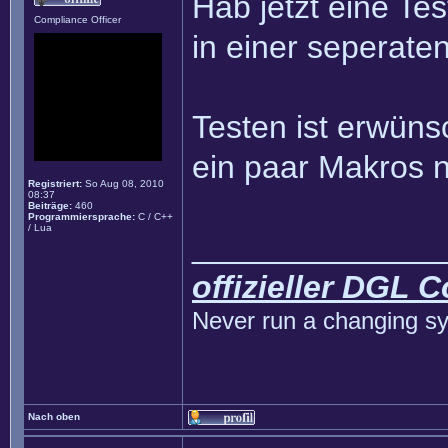
Hab jetzt eine T
Compliance Officer
in einer seperat
Testen ist erwünsc
ein paar Makros n
Registriert:
So Aug 08, 2010
08:37
Beiträge:
460
Programmiersprache:
C / C++
/ Lua
______________
offizieller DGL 
Never run a changing sy
Nach oben