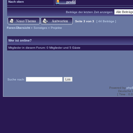
Nach oben
Beiträge der letzten Zeit anzeigen:
Seite
3
von
3
[ 44 Beiträge ]
Foren-Übersicht
»
Sonstiges
»
Projekte
Wer ist online?
Mitglieder in diesem Forum: 0 Mitglieder und 5 Gäste
Suche nach:
Powered by
php
Deutsche 
[ Time : 0.