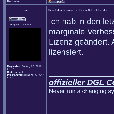
Nach oben
end
Betreff des Beitrags:
Re: Pascal SDL 2.0 Header
Ich hab in den le
Compliance Officer
marginale Verbe
Lizenz geändert. 
lizensiert.
Registriert:
So Aug 08, 2010
08:37
______________
Beiträge:
460
Programmiersprache:
C / C++
/ Lua
offizieller DGL 
Never run a changing sy