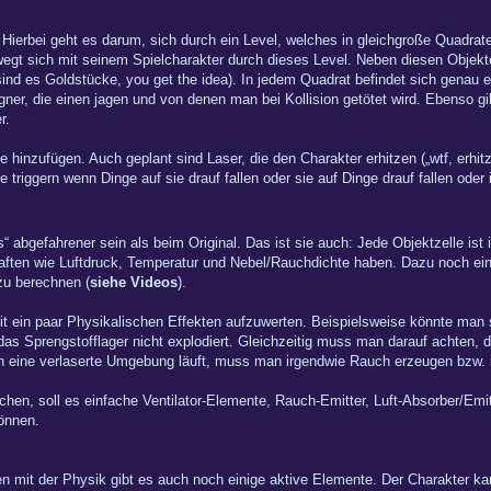
Hierbei geht es darum, sich durch ein Level, welches in gleichgroße Quadrate
wegt sich mit seinem Spielcharakter durch dieses Level. Neben diesen Objekt
sind es Goldstücke, you get the idea). In jedem Quadrat befindet sich genau e
gner, die einen jagen und von denen man bei Kollision getötet wird. Ebenso 
r.
 hinzufügen. Auch geplant sind Laser, die den Charakter erhitzen („wtf, erhitz
 triggern wenn Dinge auf sie drauf fallen oder sie auf Dinge drauf fallen oder 
abgefahrener sein als beim Original. Das ist sie auch: Jede Objektzelle ist 
chaften wie Luftdruck, Temperatur und Nebel/Rauchdichte haben. Dazu noch ei
zu berechnen (
siehe Videos
).
mit ein paar Physikalischen Effekten aufzuwerten. Beispielsweise könnte man s
das Sprengstofflager nicht explodiert. Gleichzeitig muss man darauf achten, 
 eine verlaserte Umgebung läuft, muss man irgendwie Rauch erzeugen bzw. in
en, soll es einfache Ventilator-Elemente, Rauch-Emitter, Luft-Absorber/Emitt
önnen.
en mit der Physik gibt es auch noch einige aktive Elemente. Der Charakter k