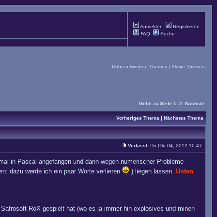
Anmelden
Registrieren
FAQ
Suche
Unbeantwortete Themen
|
Aktive Themen
Gehe zu Seite
1
,
2
Nächste
Vorheriges Thema
|
Nächstes Thema
Verfasst:
Do Okt 04, 2012 10:47
honmal in Pascal angefangen und dann wegen numerischer Probleme
n: dazu werde ich ein paar Worte verlieren
) liegen lassen.
Unten
afrosoft RoX gespielt hat (wo es ja immer hin explosives und minen