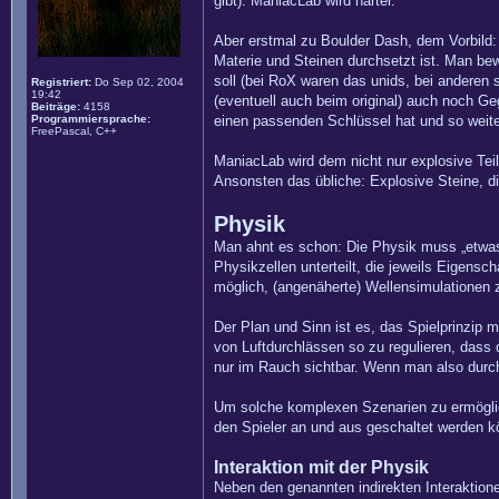
gibt): ManiacLab wird härter.
Aber erstmal zu Boulder Dash, dem Vorbild: 
Materie und Steinen durchsetzt ist. Man be
soll (bei RoX waren das unids, bei anderen 
Registriert:
Do Sep 02, 2004
19:42
(eventuell auch beim original) auch noch Ge
Beiträge:
4158
Programmiersprache:
einen passenden Schlüssel hat und so weite
FreePascal, C++
ManiacLab wird dem nicht nur explosive Teile
Ansonsten das übliche: Explosive Steine, die
Physik
Man ahnt es schon: Die Physik muss „etwas“ 
Physikzellen unterteilt, die jeweils Eigens
möglich, (angenäherte) Wellensimulationen 
Der Plan und Sinn ist es, das Spielprinzip 
von Luftdurchlässen so zu regulieren, dass 
nur im Rauch sichtbar. Wenn man also durch
Um solche komplexen Szenarien zu ermöglich
den Spieler an und aus geschaltet werden k
Interaktion mit der Physik
Neben den genannten indirekten Interaktion