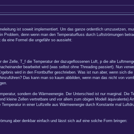
eleitung ist soweit implementiert. Um das ganze ordentlich umzusetzen, m
ein Problem, denn wenn man den Temperaturfluss durch Luftströmungen betracht
 da eine Formel die ungefähr so aussieht:
r der Zelle, T_f die Temperatur der dazugeflossenen Luft, p die alte Luftme
acheinander bearbeitet wird (was selbst ohne Threading passiert). Nun verwend
gebnis wird in den Frontbuffer geschrieben. Was ist nun aber, wenn sich die
ft hinzuführen? Das kann man so kaum abbilden, wenn man das nicht von vornhe
ngen.
 Temperatur, sondern die Wärmeenergie. Der Unterschied ist nur marginal. Die
ichend kleine Zellen vertretbare und vor allem zum obigen Modell äquivalente) 
die Temperatur in einer Luftzelle aus Wärmeenergie durch Konstante mal Luftdr
römung aber denkbar einfach und lässt sich auf eine solche Form bringen: