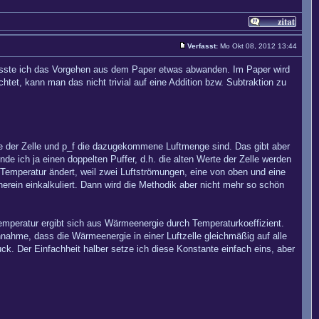
Verfasst:
Mo Okt 08, 2012 13:44
usste ich das Vorgehen aus dem Paper etwas abwanden. Im Paper wird
et, kann man das nicht trivial auf eine Addition bzw. Subtraktion zu
nge der Zelle und p_f die dazugekommene Luftmenge sind. Das gibt aber
e ich ja einen doppelten Puffer, d.h. die alten Werte der Zelle werden
 Temperatur ändert, weil zwei Luftströmungen, eine von oben und eine
rein einkalkuliert. Dann wird die Methodik aber nicht mehr so schön
 Temperatur ergibt sich aus Wärmeenergie durch Temperaturkoeffizient.
Annahme, dass die Wärmeenergie in einer Luftzelle gleichmäßig auf alle
uck. Der Einfachheit halber setze ich diese Konstante einfach eins, aber