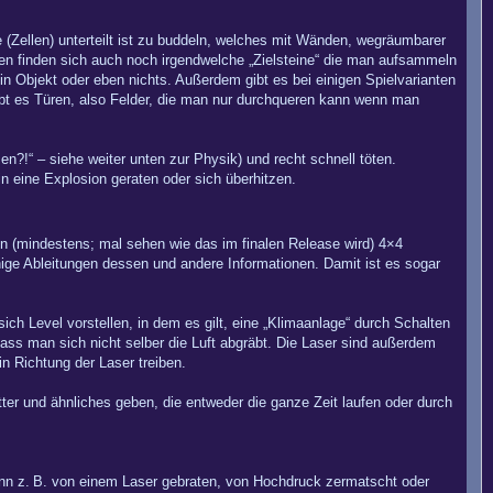
 (Zellen) unterteilt ist zu buddeln, welches mit Wänden, wegräumbarer
en finden sich auch noch irgendwelche „Zielsteine“ die man aufsammeln
in Objekt oder eben nichts. Außerdem gibt es bei einigen Spielvarianten
gibt es Türen, also Felder, die man nur durchqueren kann wenn man
en?!“ – siehe weiter unten zur Physik) und recht schnell töten.
in eine Explosion geraten oder sich überhitzen.
in (mindestens; mal sehen wie das im finalen Release wird) 4×4
nige Ableitungen dessen und andere Informationen. Damit ist es sogar
ich Level vorstellen, in dem es gilt, eine „Klimaanlage“ durch Schalten
dass man sich nicht selber die Luft abgräbt. Die Laser sind außerdem
 Richtung der Laser treiben.
er und ähnliches geben, die entweder die ganze Zeit laufen oder durch
ann z. B. von einem Laser gebraten, von Hochdruck zermatscht oder