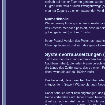
einfach auf kleiner Flamme geröstet werden
zu groß wird, wird er auch zwangsbewegt (das
man hat Zugang zu einem passenden Ventil
Numerikhölle
Wer ein wenig Ahnung von den Formeln dahint
des Testens mehrfach passiert, dass mir di
gut eingedämmt (nicht mit Stroh).
In der Pascal-Version des Projektes hatte 
Ohren geflogen ist und sich das ganze Leve
Systemvorraussetzungen (
Jetzt kommen wir zum unerfreulichen Teil. 
Nachbarn haben), die jeden Frame berechnet
die Länge des Zeitfensters, das zu einem F
dann, wenn sie auf ca. 100 Hz läuft).
Das bedeutet, dass zwischen Nachbarzellen
mitgeschleift. Sowohl Wärme als auch Nebel 
Daher habe ich recht bald angefangen, das g
Kerne vorhanden sind. Jeder Thread bekommt
drauf los rechnen. Auf meinem 3.3 GHz Sech