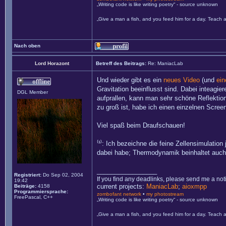
„Writing code is like writing poetry“ - source unknown
„Give a man a fish, and you feed him for a day. Teach a
Nach oben
Lord Horazont
Betreff des Beitrags:
Re: ManiacLab
Und wieder gibt es ein
neues Video
(und
ein
Gravitation beeinflusst sind. Dabei inteagi
DGL Member
aufprallen, kann man sehr schöne Reflektio
zu groß ist, habe ich einen einzelnen Scree
Viel spaß beim Draufschauen!
⁽¹⁾: Ich bezeichne die feine Zellensimulati
dabei habe; Thermodynamik beinhaltet auc
_________________
Registriert:
Do Sep 02, 2004
If you find any deadlinks, please send me a not
19:42
current projects:
ManiacLab
;
aioxmpp
Beiträge:
4158
Programmiersprache:
zombofant network
•
my photostream
FreePascal, C++
„Writing code is like writing poetry“ - source unknown
„Give a man a fish, and you feed him for a day. Teach a