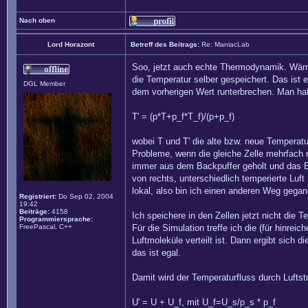
Nach oben
Lord Horazont
Betreff des Beitrags:
Re: ManiacLab
Soo, jetzt auch echte Thermodynamik. Wärm
die Temperatur selber gespeichert. Das ist 
DGL Member
dem vorherigen Wert runterbrechen. Man hat
T' = (p*T+p_f*T_f)/(p+p_f)
wobei T und T' die alte bzw. neue Temperatu
Probleme, wenn die gleiche Zelle mehrfach n
immer aus dem Backpuffer geholt und das Er
von rechts, unterschiedlich temperierte Lu
lokal, also bin ich einen anderen Weg gega
Registriert:
Do Sep 02, 2004
19:42
Beiträge:
4158
Ich speichere in den Zellen jetzt nicht die
Programmiersprache:
FreePascal, C++
Für die Simulation treffe ich die (für hinre
Luftmoleküle verteilt ist. Dann ergibt sich 
das ist egal.
Damit wird der Temperaturfluss durch Luftst
U' = U + U_f, mit U_f=U_s/p_s * p_f