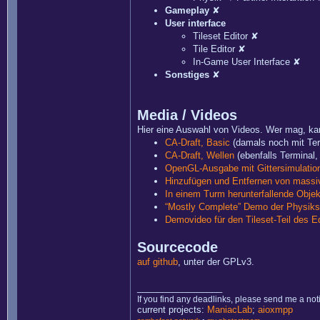
Gameplay
✘
User interface
Tileset Editor ✘
Tile Editor ✘
In-Game User Interface ✘
Sonstiges
✘
Media / Videos
Hier eine Auswahl von Videos. Wer mag, ka
CA-Draft, Basic
(damals noch mit Term
CA-Draft, Wellen
(ebenfalls Terminal,
OpenGL-Ausgabe mit Gittersimulatio
Hinzufügen und Entfernen von massi
In einem Turm herunterfallende Objek
“Mostly Complete” Demo der Physiks
Demovideo für den Tileset-Teil des Ed
Sourcecode
auf github
, unter der GPLv3.
_________________
If you find any deadlinks, please send me a not
current projects:
ManiacLab
;
aioxmpp