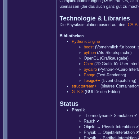
Compileroptimierungen (≈30% mit -O3, also c
überlassen (der das auch ganz gut zu mache
Technologie & Libraries
Die Physiksimulation basiert auf dem
CA-Pa
Bibliotheken
PythonicEngine
boost
(Vornehmlich für boost::
python
(Als Skriptsprache)
OpenGL (Grafikausgabe)
Cairo
(2D-Grafik für User-Inter
pycairo
(Python<->Cairo Interf
Pango
(Text-Rendering)
libsigc++
(Event dispatching)
structstream++
(binäres Containerfor
GTK 3
(GUI für den Editor)
Status
Physik
Thermodynamik-Simulation ✔
Rauch ✔
Objekt → Physik-Interaktion 
Physik → Objekt-Interaktion 
Physik → Partikel-Interaktion