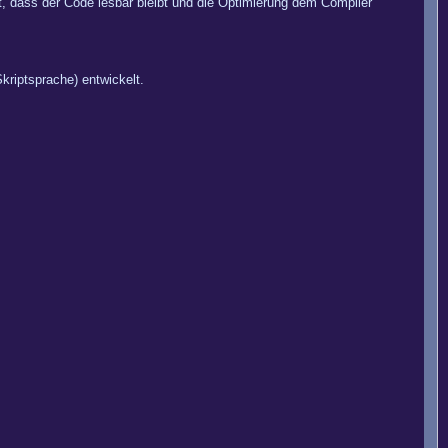
lt, dass der Code lesbar bleibt und die Optimierung dem Compiler
kriptsprache) entwickelt.