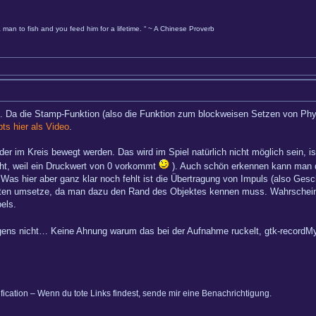
 man to fish and you feed him for a lifetime. “ ~ A Chinese Proverb
. Da die Stamp-Funktion (also die Funktion zum blockweisen Setzen von Physi
bts hier als Video
.
nder im Kreis bewegt werden. Das wird im Spiel natürlich nicht möglich sein, is
ht, weil ein Druckwert von 0 vorkommt
). Auch schön erkennen kann man d
. Was hier aber ganz klar noch fehlt ist die Übertragung von Impuls (also Ges
ten umsetze, da man dazu den Rand des Objektes kennen muss. Wahrscheinli
els.
gens nicht… Keine Ahnung warum das bei der Aufnahme ruckelt, gtk-recordM
ification – Wenn du tote Links findest, sende mir eine Benachrichtigung.