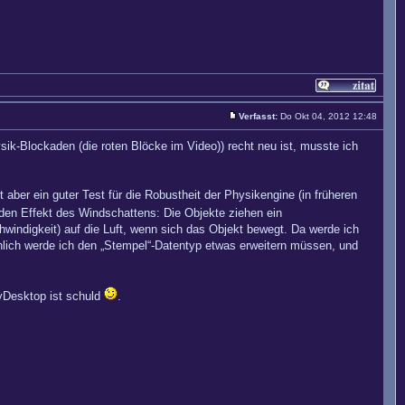
Verfasst:
Do Okt 04, 2012 12:48
k-Blockaden (die roten Blöcke im Video)) recht neu ist, musste ich
t aber ein guter Test für die Robustheit der Physikengine (in früheren
en Effekt des Windschattens: Die Objekte ziehen ein
chwindigkeit) auf die Luft, wenn sich das Objekt bewegt. Da werde ich
ch werde ich den „Stempel“-Datentyp etwas erweitern müssen, und
yDesktop ist schuld
.