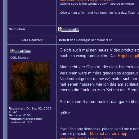
zombofant network
•
my photostream
„Writing code is like writing poetry“ - source unknown
„Give a man a fish, and you feed him for a day. Teach a
Nach oben
Lord Horazont
Betreff des Beitrags:
Re: ManiacLab
Gleich auch mal nen neues Video produziert
noch ein wenig rumspielen. Das
Ergebnis gi
DGL Member
Man sieht vier Objekte, die dicht hintereina
Versionen wäre mir das gnadenlos abgerauc
Niederdruckgebiet (schwarz) hinter sich her
mal sehen müssen, wie ich das am schlaus
ebenso die Funktion zum Setzen des Stemp
Auf meinem System ruckelt das ganze übri
Registriert:
Do Sep 02, 2004
19:42
grüße
Beiträge:
4158
Programmiersprache:
FreePascal, C++
_________________
If you find any deadlinks, please send me a not
current projects:
ManiacLab
;
aioxmpp
zombofant network
•
my photostream