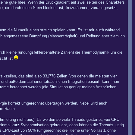
keine gute Idee. Wenn der Druckgradient auf zwei seiten des Charakters
, die durch einen Stein blockiert ist, freizuräumen, vorrausgesetzt,
inem die Numerik einen streich spielen kann. Es ist mir auch während
rch angemessene Dämpfung (Massenträgheit) und Reibung aber ziemlich
urch kleine rundungsfehlerbehaftete Zahlen) die Thermodynamik um die
scht ist
.
ikzellen, das sind also 331776 Zellen (von denen die meisten vier
 und außerdem auf einer tatsächlichen Integration basiert, kann man
ikframe berechnet werden (die Simulation genügt meinen Ansprüchen
gie korrekt umgerechnet übertragen werden, Nebel wird auch
g im Raum.
timierung nicht aus). Es werden so viele Threads gestartet, wie CPU-
inmal kurz Synchronisation gebraucht, dann können die Threads lustig
e CPU-Last von 50% (umgerechnet drei Kerne unter Volllast), ohne