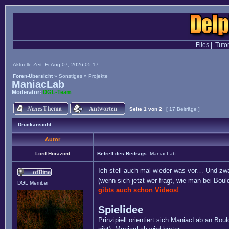
Files
|
Tutor
Aktuelle Zeit: Fr Aug 07, 2026 05:17
Foren-Übersicht
»
Sonstiges
»
Projekte
ManiacLab
Moderator:
DGL-Team
Seite
1
von
2
[ 17 Beiträge ]
Druckansicht
Autor
Lord Horazont
Betreff des Beitrags:
ManiacLab
Ich stell auch mal wieder was vor… Und zwa
(wenn sich jetzt wer fragt, wie man bei Bo
DGL Member
gibts auch schon Videos!
Spielidee
Prinzipiell orientiert sich ManiacLab an Bou