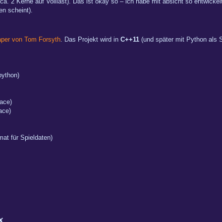
a. 2 Kerne auf Volllast). Das ist okay so – ich habe mit absicht so entwicke
n scheint).
per von Tom Forsyth
. Das Projekt wird in
C++11
(und später mit Python als S
python)
face)
ace)
mat für Spieldaten)
✔
✘
 ✘