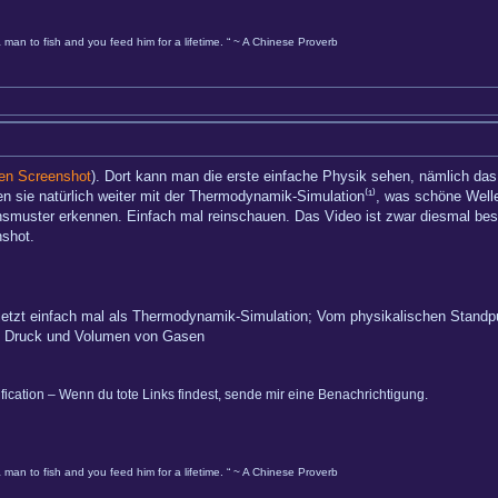
 man to fish and you feed him for a lifetime. “ ~ A Chinese Proverb
en Screenshot
). Dort kann man die erste einfache Physik sehen, nämlich das
eren sie natürlich weiter mit der Thermodynamik-Simulation⁽¹⁾, was schöne Wel
nsmuster erkennen. Einfach mal reinschauen. Das Video ist zwar diesmal best
nshot.
on jetzt einfach mal als Thermodynamik-Simulation; Vom physikalischen Standpu
h Druck und Volumen von Gasen
ification – Wenn du tote Links findest, sende mir eine Benachrichtigung.
 man to fish and you feed him for a lifetime. “ ~ A Chinese Proverb