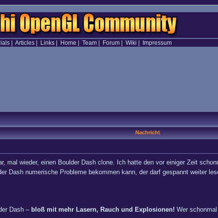
ials
|
Articles
|
Links
|
Home
|
Team
|
Forum
|
Wiki
|
Impressum
Nachricht
r, mal wieder, einen Boulder Dash clone. Ich hatte den vor einiger Zeit sc
ulder Dash numerische Probleme bekommen kann, der darf gespannt weiter lese
lder Dash –
bloß mit mehr Lasern, Rauch und Explosionen!
Wer schonmal S