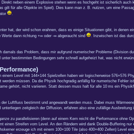
. Direkt neben einem Explosive stehen wenn es hochgeht ist sicherlich auch 
 gilt für alle Objekte im Spiel). Dies kann man z. B. nutzen, um eine Passage
ator
.
er hat, der wird schon erahnen, dass es einige Situationen gibt, in denen e
e Werte dann richtung +∞ oder -∞ abgeraucht sind
. Inzwischen ist das du
ich damals das Problem, dass mir aufgrund numerischer Probleme (Division d
l unter bestimmten Bedingungen sehr schnell aufgeheizt hat, was nicht erwün
Performance)
In einem Level mit 144×144 Spielzellen haben wir logischerweise 576×576 Phys
 werden müssen. Da die Physik hochgradig anfällig für numerische Fehler ist
rame gehört, nicht variieren. Statt dessen muss halt für alle 10 ms ein Phys
 der Luftfluss bestimmt und angewandt werden muss. Dabei muss Wärmeener
unterliegen zeitgleich der Diffusion, erfahren also eine zufällige Ausbreitun
anze zu parallelisieren (denn auf einem Kern reicht die Performance ohne Op
 einen Streifen vom Level. An den Rändern wird dank Double-Buffering nur e
skerner erzeuge ich mit einem 100×100 Tile (also 400×400 Zellen) Level ein