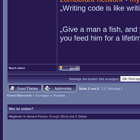
„Writing code is like wr
„Give a man a fish, and 
you feed him for a lifet
Nach oben
Beiträge der letzten Zeit anzeigen:
Seite
2
von
2
[ 17 Beiträge ]
Foren-Übersicht
»
Sonstiges
»
Projekte
Wer ist online?
Mitglieder in diesem Forum:
Google [Bot]
und 2 Gäste