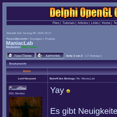
Files
|
Tutorials
|
Articles
|
Links
|
Home
|
T
Aktuelle Zeit: Sa Aug 08, 2026 18:17
Foren-Übersicht
»
Sonstiges
»
Projekte
ManiacLab
Moderator:
DGL-Team
Seite
2
von
2
[ 17 Beiträge ]
Druckansicht
Autor
Lord Horazont
Betreff des Beitrags:
Re: ManiacLab
Yay
DGL Member
Es gibt Neuigkeit