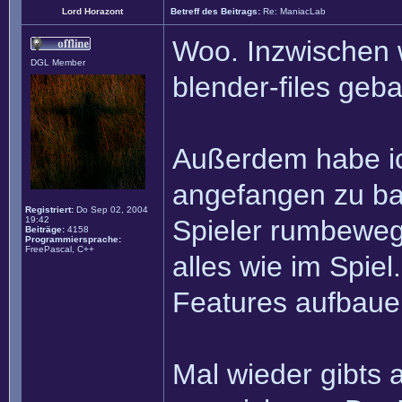
Lord Horazont
Betreff des Beitrags:
Re: ManiacLab
Woo. Inzwischen 
DGL Member
blender-files geb
Außerdem habe i
angefangen zu ba
Registriert:
Do Sep 02, 2004
19:42
Spieler rumbeweg
Beiträge:
4158
Programmiersprache:
FreePascal, C++
alles wie im Spiel
Features aufbaue
Mal wieder gibts 