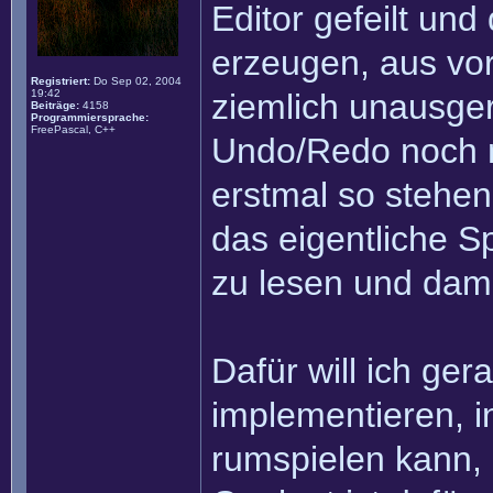
Editor gefeilt un
erzeugen, aus vor
Registriert:
Do Sep 02, 2004
19:42
ziemlich unausgerei
Beiträge:
4158
Programmiersprache:
FreePascal, C++
Undo/Redo noch ni
erstmal so stehen,
das eigentliche S
zu lesen und dam
Dafür will ich ge
implementieren, 
rumspielen kann, 