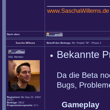
______________
www.SaschaWillems.de
Nach oben
Sascha Willems
Betreff des Beitrags:
Re: Projekt "W" - Phase 2
Bekannte P
DGL Member
Da die Beta noc
Bugs, Probleme
Registriert:
Mo Sep 23, 2002
19:27
Gameplay
Beiträge:
5812
Programmiersprache:
C++