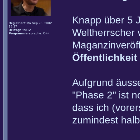
Knapp über 5 J
Registriert:
Mo Sep 23, 2002
19:27
Weltherrscher 
Beiträge:
5812
Programmiersprache:
C++
Maganzinveröff
Öffentlichkeit
Aufgrund äusse
"Phase 2" ist n
dass ich (vorer
zumindest halb