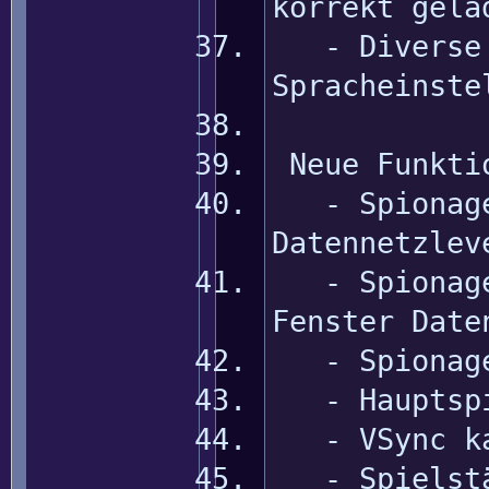
korrekt gela
- Diverse f
Spracheinste
Neue Funkti
- Spionage 
Datennetzlev
- Spionage 
Fenster Date
- Spionage 
- Hauptspie
- VSync kan
- Spielstän