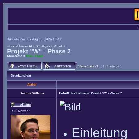
Aktuelle Zeit: Sa Aug 08, 2026 13:42
Foren-Übersicht
»
Sonstiges
»
Projekte
Projekt "W" - Phase 2
Moderator:
DGL-Team
Seite
1
von
1
[ 15 Beiträge ]
Druckansicht
Autor
Sascha Willems
Betreff des Beitrags:
Projekt "W" - Phase 2
DGL Member
Einleitung