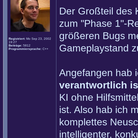
Der Großteil des 
zum "Phase 1"-Rel
größeren Bugs meh
Registriert:
Mo Sep 23, 2002
19:27
Gameplaystand zu
Beiträge:
5812
Programmiersprache:
C++
Angefangen hab i
verantwortlich is
KI ohne Hilfsmitt
ist. Also hab ich
komplettes Neusc
intelligenter, ko