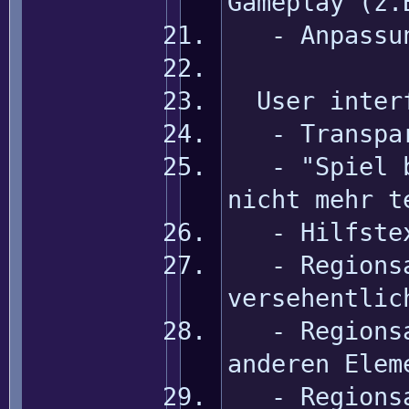
Gameplay (z.
- Anpassung
User inter
- Transpare
- "Spiel be
nicht mehr t
- Hilfstext
- Regionsan
versehentlic
- Regionsan
anderen Elem
- Regionsan