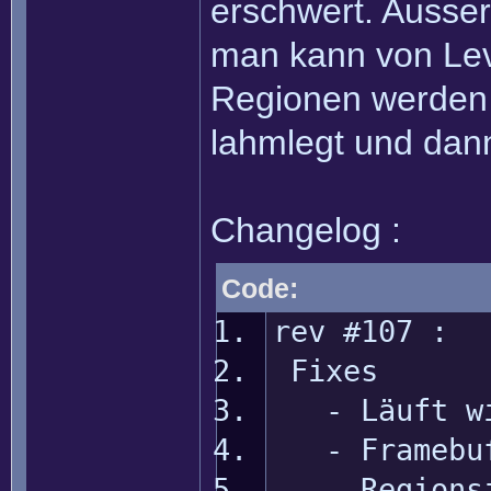
erschwert. Ausse
man kann von Leve
Regionen werden 
lahmlegt und dann
Changelog :
Code:
rev #107 :
Fixes
- Läuft wie
- Framebuff
- Regionsin