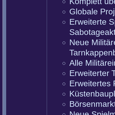
Komplett übe
Globale Pro
Erweiterte 
Sabotageakti
Neue Militär
Tarnkappenb
Alle Militär
Erweiterter
Erweitertes
Küstenbaupl
Börsenmark
Neue Spielmo