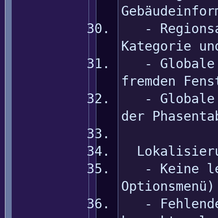
Gebäudeinfor
- Regionsan
Kategorie un
- Globale P
fremden Fens
- Globale P
der Phasenta
Lokalisier
- Keine lee
Optionsmenü)
- Fehlende 