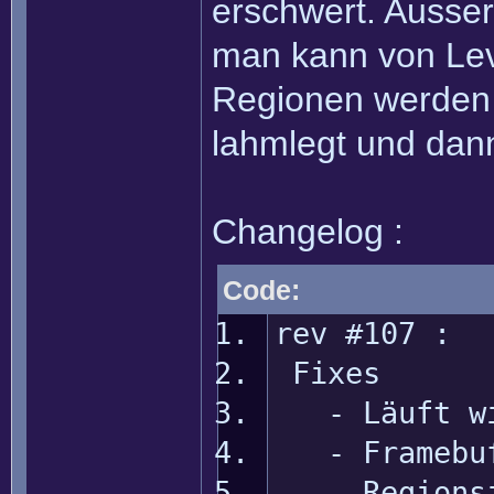
erschwert. Ausse
man kann von Leve
Regionen werden 
lahmlegt und dann
Changelog :
Code:
rev #107 :
Fixes
- Läuft wie
- Framebuff
- Regionsin