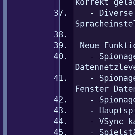
korrekt gela
- Diverse f
Spracheinste
Neue Funkti
- Spionage 
Datennetzlev
- Spionage 
Fenster Date
- Spionage 
- Hauptspie
- VSync kan
- Spielstän