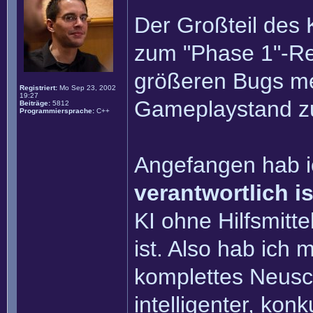
Der Großteil des 
zum "Phase 1"-Rel
größeren Bugs meh
Registriert:
Mo Sep 23, 2002
19:27
Gameplaystand zu
Beiträge:
5812
Programmiersprache:
C++
Angefangen hab i
verantwortlich is
KI ohne Hilfsmitt
ist. Also hab ich
komplettes Neusc
intelligenter, ko