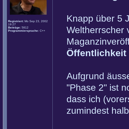
Knapp über 5 J
Registriert:
Mo Sep 23, 2002
19:27
Weltherrscher 
Beiträge:
5812
Programmiersprache:
C++
Maganzinveröff
Öffentlichkeit
Aufgrund äusse
"Phase 2" ist n
dass ich (vorer
zumindest halb