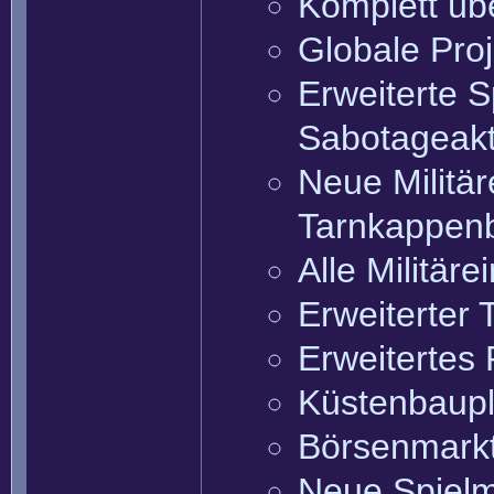
Komplett übe
Globale Pro
Erweiterte 
Sabotageakti
Neue Militär
Tarnkappenb
Alle Militär
Erweiterter
Erweitertes
Küstenbaupl
Börsenmark
Neue Spielmo