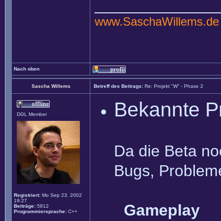
______________
www.SaschaWillems.de
Nach oben
Sascha Willems
Betreff des Beitrags:
Re: Projekt "W" - Phase 2
Bekannte P
DGL Member
Da die Beta noc
Bugs, Probleme
Registriert:
Mo Sep 23, 2002
19:27
Gameplay
Beiträge:
5812
Programmiersprache:
C++