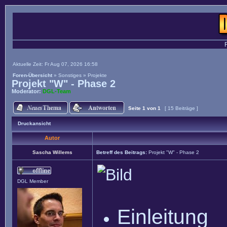
Aktuelle Zeit: Fr Aug 07, 2026 16:58
Foren-Übersicht
»
Sonstiges
»
Projekte
Projekt "W" - Phase 2
Moderator:
DGL-Team
Seite
1
von
1
[ 15 Beiträge ]
Druckansicht
Autor
Sascha Willems
Betreff des Beitrags:
Projekt "W" - Phase 2
DGL Member
Einleitung