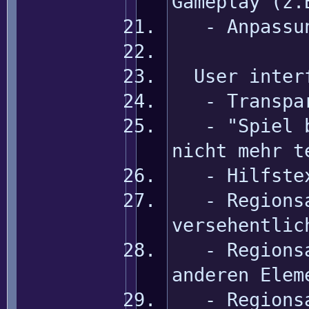
Gameplay (z.
- Anpassung
User inter
- Transpare
- "Spiel be
nicht mehr t
- Hilfstext
- Regionsan
versehentlic
- Regionsan
anderen Elem
- Regionsan