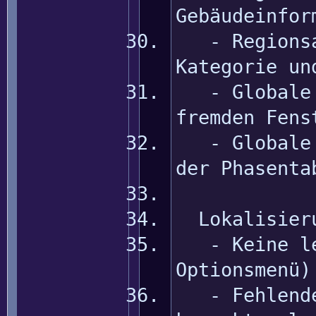
Gebäudeinfor
- Regionsan
Kategorie un
- Globale P
fremden Fens
- Globale P
der Phasenta
Lokalisier
- Keine lee
Optionsmenü)
- Fehlende 