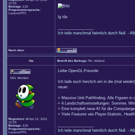
22:05
Beiträge:
218
Programmiersprache:
Lazarus/FPC
lg ida
_________________
Ich teile manchmal heimlich durch Null. - Al
Nach oben
Ida
Betreff des Beitrags:
Re: Idaland
Liebe OpenGL-Freunde.
DGL Member
Ich lade euch herzlich ein in die (mal wied
neuer.
+ Massive Unit Pathfinding. Alle Figuren in 
+ 4 Landschaftseinstellungen: Sommer, Wint
+ Eine komplett neue KI für die Computergegn
+ Viele Features wie Player-Statistic, Healt
Registriert:
Mi Apr 13, 2011
22:05
_________________
Beiträge:
218
Programmiersprache:
Ich teile manchmal heimlich durch Null. - Al
Lazarus/FPC