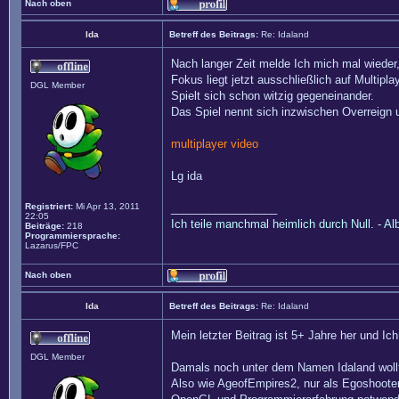
Nach oben
Ida
Betreff des Beitrags:
Re: Idaland
Nach langer Zeit melde Ich mich mal wieder,
Fokus liegt jetzt ausschließlich auf Multipl
DGL Member
Spielt sich schon witzig gegeneinander.
Das Spiel nennt sich inzwischen Overreign
multiplayer video
Lg ida
Registriert:
Mi Apr 13, 2011
_________________
22:05
Ich teile manchmal heimlich durch Null. - Al
Beiträge:
218
Programmiersprache:
Lazarus/FPC
Nach oben
Ida
Betreff des Beitrags:
Re: Idaland
Mein letzter Beitrag ist 5+ Jahre her und Ic
DGL Member
Damals noch unter dem Namen Idaland wollte
Also wie AgeofEmpires2, nur als Egoshooter.