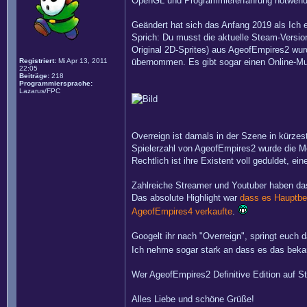
OpenGL und Programmiererfahrung notwendig 
Geändert hat sich das Anfang 2019 als Ich 
Sprich: Du musst die aktuelle Steam-Versio
Original 2D-Sprites) aus AgeofEmpires2 wur
Registriert:
Mi Apr 13, 2011
übernommen. Es gibt sogar einen Online-Mul
22:05
Beiträge:
218
Programmiersprache:
Lazarus/FPC
Overreign ist damals in der Szene in kürzes
Spielerzahl von AgeofEmpires2 wurde die M
Rechtlich ist ihre Existent voll geduldet, 
Zahlreiche Streamer und Youtuber haben das 
Das absolute Highlight war
dass es Hauptbes
AgeofEmpires4 verkaufte
.
Googelt ihr nach "Overreign", springt euch 
Ich nehme sogar stark an dass es das beka
Wer AgeofEmpires2 Definitive Edition auf St
Alles Liebe und schöne Grüße!