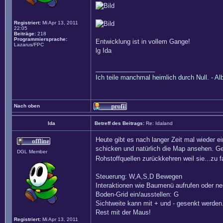
Registriert:
Mi Apr 13, 2011
22:05
Beiträge:
218
Programmiersprache:
Entwicklung ist in vollem Gange!
Lazarus/FPC
lg Ida
_________________
Ich teile manchmal heimlich durch Null. - Al
Nach oben
Ida
Betreff des Beitrags:
Re: Idaland
Heute gibt es nach langer Zeit mal wieder
schicken und natürlich die Map ansehen. Ge
DGL Member
Rohstoffquellen zurückkehren weil sie...zu
Steuerung: W,A,S,D Bewegen
Interaktionen wie Baumenü aufrufen oder ne
Boden-Grid ein/ausstellen: G
Sichtweite kann mit + und - gesenkt werden
Rest mit der Maus!
Registriert:
Mi Apr 13, 2011