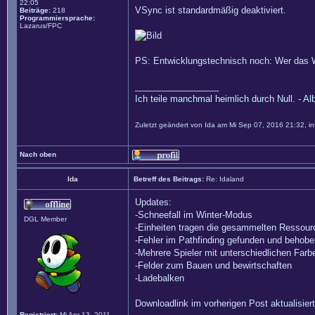
22:05
VSync ist standardmäßig deaktiviert.
Beiträge:
218
Programmiersprache:
Lazarus/FPC
PS: Entwicklungstechnisch noch: Wer das 
_________________
Ich teile manchmal heimlich durch Null. - Al
Zuletzt geändert von
Ida
am Mi Sep 07, 2016 21:32, in
Nach oben
Ida
Betreff des Beitrags:
Re: Idaland
Updates:
-Schneefall im Winter-Modus
DGL Member
-Einheiten tragen die gesammelten Ressour
-Fehler im Pathfinding gefunden und behoben
-Mehrere Spieler mit unterschiedlichen Farb
-Felder zum Bauen und bewirtschaften
-Ladebalken
Downloadlink im vorherigen Post aktualisiert
Registriert:
Mi Apr 13, 2011