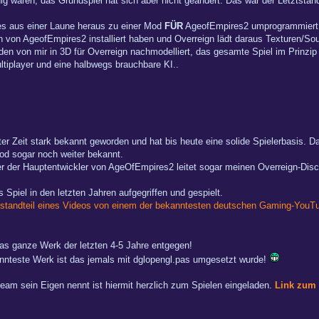
waren, das Grundspiel hat sich aber nicht geändert. Das war der Letztstand 
es aus einer Laune heraus zu einer Mod
FÜR
AgeofEmpires2 umprogrammiert
n von AgeofEmpires2 installiert haben und Overreign lädt daraus Texturen/So
den von mir in 3D für Overreign nachmodelliert, das gesamte Spiel im Prinzi
tiplayer und eine halbwegs brauchbare KI..
ter Zeit stark bekannt geworden und hat bis heute eine solide Spielerbasis. D
od sogar noch weiter bekannt.
einer der Hauptentwickler von AgeOfEmpires2 leitet sogar meinen Overreign-Dis
Spiel in den letzten Jahren aufgegriffen und gespielt.
tandteil eines Videos von einem der bekanntesten deutschen Gaming-YouTube
das ganze Werk der letzten 4-5 Jahre entgegen!
nnteste Werk ist das jemals mit dglopengl.pas umgesetzt wurde!
eam sein Eigen nennt ist hiermit herzlich zum Spielen eingeladen.
Link zum 