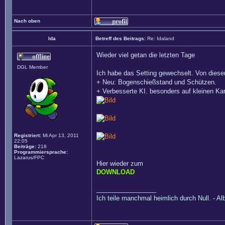
Nach oben
Ida
Betreff des Beitrags:
Re: Idaland
Wieder viel getan die letzten Tage
DGL Member
Ich habe das Setting gewechselt. Von diesen
+ Neu: Bogenschießstand und Schützen.
+ Verbesserte KI. besonders auf kleinen Ka
Registriert:
Mi Apr 13, 2011
22:05
Beiträge:
218
Programmiersprache:
Lazarus/FPC
Hier wieder zum
DOWNLOAD
_________________
Ich teile manchmal heimlich durch Null. - Al