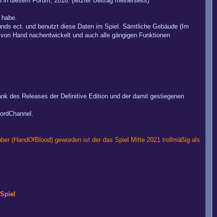
in diesem Forum, 2018. (letzter Beitrag meinerseits)
 habe.
unds ect. und benutzt diese Daten im Spiel. Sämtliche Gebäude (Im
p von Hand nachentwickelt und auch alle gängigen Funktionen
ank des Releases der Definitive Edition und der damit gestiegenen
cordChannel.
r (HandOfBlood) geworden ist der das Spiel Mitte 2021 trollmäßig als
Spiel