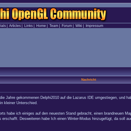
ials
|
Articles
|
Links
|
Home
|
Team
|
Forum
|
Wiki
|
Impressum
Nachricht
 die Jahre gekommenen Delphi2010 auf die Lazarus IDE umgestiegen, und hab 
n kleiner Unterschied.
rts habe ich einiges auf den neuesten Stand gebracht, einen brandneuen Map
nis erschafft. Desweiteren habe Ich einen Winter-Modus hinzugefügt, da s