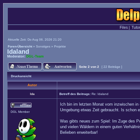
Files
|
Tutor
Aktuelle Zeit: Do Aug 06, 2026 21:20
Foren-Übersicht
»
Sonstiges
»
Projekte
Idaland
Moderator:
DGL-Team
Seite
2
von
2
[ 22 Beiträge ]
Druckansicht
Autor
Ida
Betreff des Beitrags:
Re: Idaland
Ich bin im letzten Monat vom inzwischen in
Umgebung etwas Zeit gebraucht. Is schon ei
DGL Member
Was gibts neues zum Spiel: Im Zuge des Po
und vielen Wäldern in einem guten Verhält
Belieben erweiterbar!