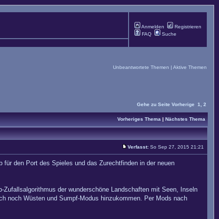
Anmelden
Registrieren
FAQ
Suche
Unbeantwortete Themen
|
Aktive Themen
Gehe zu Seite
Vorherige
1
,
2
Vorheriges Thema
|
Nächstes Thema
Verfasst:
So Sep 27, 2015 21:21
für den Port des Spieles und das Zurechtfinden in der neuen
-Zufallsalgorithmus der wunderschöne Landschaften mit Seen, Inseln
oll auch noch Wüsten und Sumpf-Modus hinzukommen. Per Mods nach