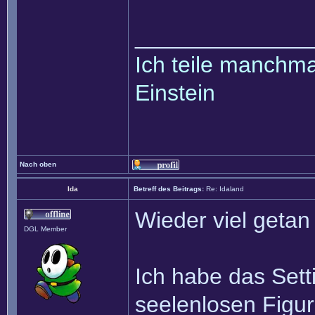
______________
Ich teile manchmal
Einstein
Nach oben
Ida
Betreff des Beitrags:
Re: Idaland
Wieder viel getan 
DGL Member
Ich habe das Sett
seelenlosen Figur