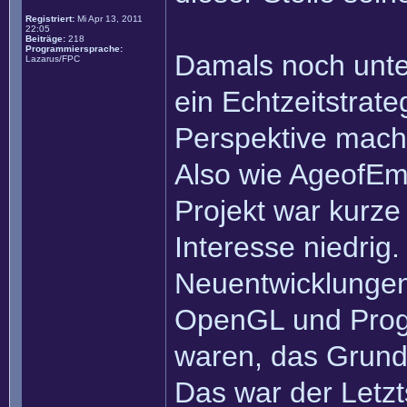
Registriert:
Mi Apr 13, 2011
22:05
Beiträge:
218
Programmiersprache:
Damals noch unte
Lazarus/FPC
ein Echtzeitstrate
Perspektive mach
Also wie AgeofEm
Projekt war kurze 
Interesse niedrig
Neuentwicklungen 
OpenGL und Prog
waren, das Grunds
Das war der Letz