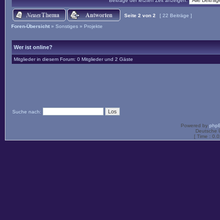
Beiträge der letzten Zeit anzeigen:
Seite
2
von
2
[ 22 Beiträge ]
Foren-Übersicht
»
Sonstiges
»
Projekte
Wer ist online?
Mitglieder in diesem Forum: 0 Mitglieder und 2 Gäste
Suche nach:
Powered by
php
Deutsche 
[ Time : 0.