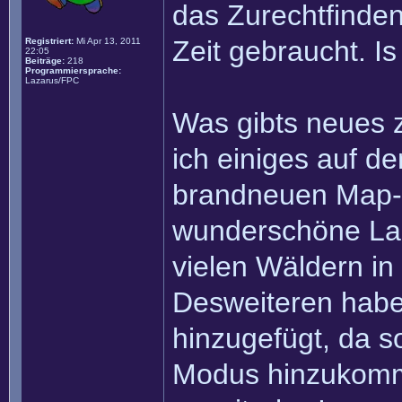
das Zurechtfinde
Zeit gebraucht. Is
Registriert:
Mi Apr 13, 2011
22:05
Beiträge:
218
Programmiersprache:
Lazarus/FPC
Was gibts neues 
ich einiges auf d
brandneuen Map-Z
wunderschöne Lan
vielen Wäldern in 
Desweiteren habe
hinzugefügt, da 
Modus hinzukomm