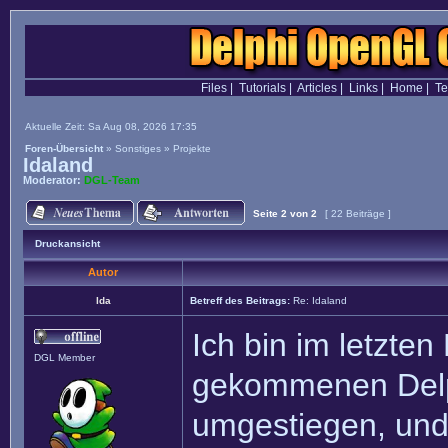
Files
|
Tutorials
|
Articles
|
Links
|
Home
|
T
Aktuelle Zeit: Sa Aug 08, 2026 17:35
Foren-Übersicht
»
Sonstiges
»
Projekte
Idaland
Moderator:
DGL-Team
Seite
2
von
2
[ 22 Beiträge ]
Druckansicht
Autor
Ida
Betreff des Beitrags:
Re: Idaland
Ich bin im letzte
DGL Member
gekommenen Delp
umgestiegen, und 