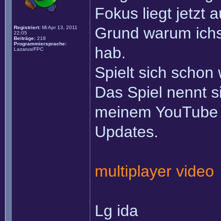
Fokus liegt jetzt 
Grund warum ichs 
Registriert:
Mi Apr 13, 2011
22:05
Beiträge:
218
Programmiersprache:
hab.
Lazarus/FPC
Spielt sich schon
Das Spiel nennt s
meinem YouTube 
Updates.
multiplayer video
Lg ida