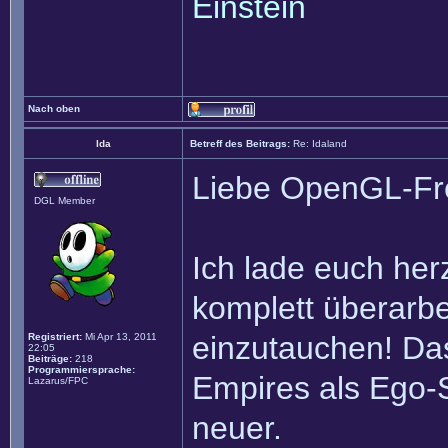
Einstein
Nach oben
Ida
Betreff des Beitrags:
Re: Idaland
Liebe OpenGL-Fr
DGL Member
Ich lade euch herz
komplett überarb
einzutauchen! Das
Registriert:
Mi Apr 13, 2011
22:05
Beiträge:
218
Programmiersprache:
Empires als Ego-S
Lazarus/FPC
neuer.