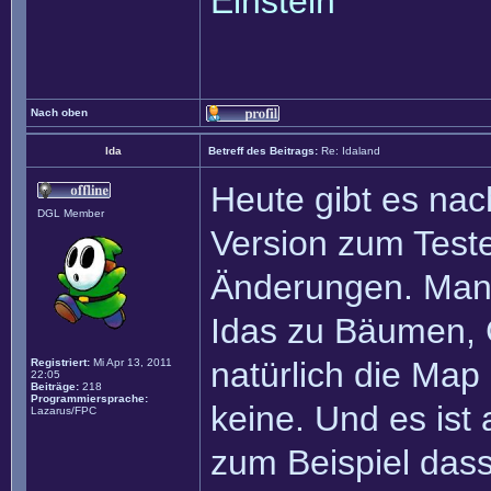
Einstein
Nach oben
Ida
Betreff des Beitrags:
Re: Idaland
Heute gibt es nac
DGL Member
Version zum Test
Änderungen. Man 
Idas zu Bäumen, 
natürlich die Map
Registriert:
Mi Apr 13, 2011
22:05
Beiträge:
218
Programmiersprache:
keine. Und es ist
Lazarus/FPC
zum Beispiel das