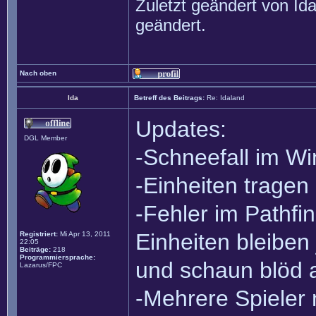
Zuletzt geändert von
Id
geändert.
Nach oben
Ida
Betreff des Beitrags:
Re: Idaland
Updates:
DGL Member
-Schneefall im W
-Einheiten trage
-Fehler im Pathf
Einheiten bleiben 
Registriert:
Mi Apr 13, 2011
22:05
Beiträge:
218
Programmiersprache:
und schaun blöd 
Lazarus/FPC
-Mehrere Spieler 