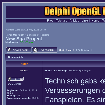
Files
|
Tutorials
|
Articles
|
Links
|
Home
|
T
Aktuelle Zeit: Sa Aug 08, 2026 08:37
Foren-Übersicht
»
Sonstiges
»
Projekte
New Sga Project
Moderator:
DGL-Team
Seite
2
von
2
[ 27 Beiträge ]
Druckansicht
Autor
subotai
Betreff des Beitrags:
Re: New Sga Project
Technisch gabs k
DGL Member
Verbesserungen d
Registriert:
Di Jun 12, 2012
21:26
Beiträge:
112
Fanspielen. Es si
Programmiersprache:
Delphi