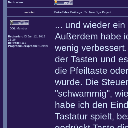
Nach oben
subotai
Betreff des Beitrags:
Re: New Sga Project
... und wieder ein
DGL Member
Außerdem habe ic
Registriert:
Di Jun 12, 2012
21:26
Beiträge:
112
wenig verbessert.
Programmiersprache:
Delphi
der Tasten und es
die Pfeiltaste od
wurde. Die Steuer
"schwammig", wie
habe ich den Eind
Tastatur spielt, b
gedrückt Taste die