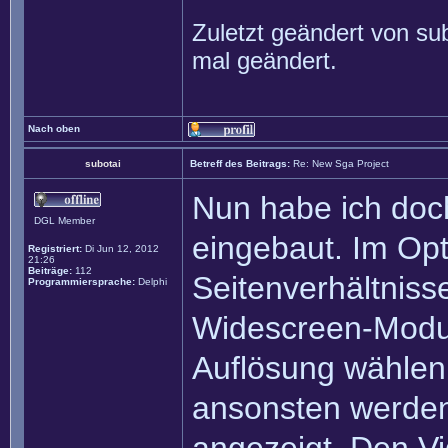
Zuletzt geändert von
su
mal geändert.
Nach oben
subotai
Betreff des Beitrags:
Re: New Sga Project
Nun habe ich do
DGL Member
eingebaut. Im Op
Registriert:
Di Jun 12, 2012
21:26
Beiträge:
112
Seitenverhältniss
Programmiersprache:
Delphi
Widescreen-Modus
Auflösung wählen,
ansonsten werde