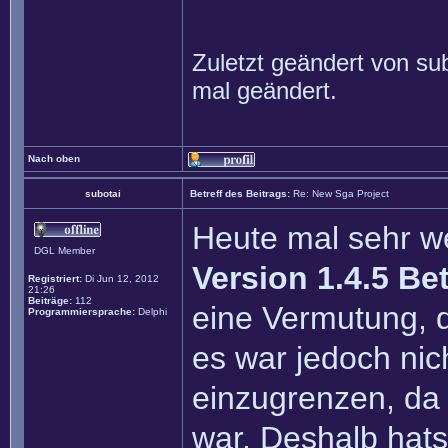
Zuletzt geändert von
su
mal geändert.
Nach oben
subotai
Betreff des Beitrags:
Re: New Sga Project
Heute mal sehr we
DGL Member
Version 1.4.5 Be
Registriert:
Di Jun 12, 2012
21:26
Beiträge:
112
eine Vermutung, di
Programmiersprache:
Delphi
es war jedoch nic
einzugrenzen, da 
war. Deshalb hats