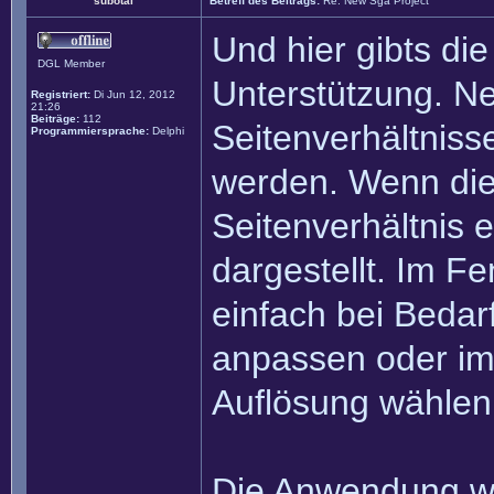
subotai
Betreff des Beitrags:
Re: New Sga Project
Und hier gibts di
DGL Member
Unterstützung. N
Registriert:
Di Jun 12, 2012
21:26
Beiträge:
112
Seitenverhältniss
Programmiersprache:
Delphi
werden. Wenn die
Seitenverhältnis 
dargestellt. Im F
einfach bei Bedar
anpassen oder im
Auflösung wählen
Die Anwendung wir