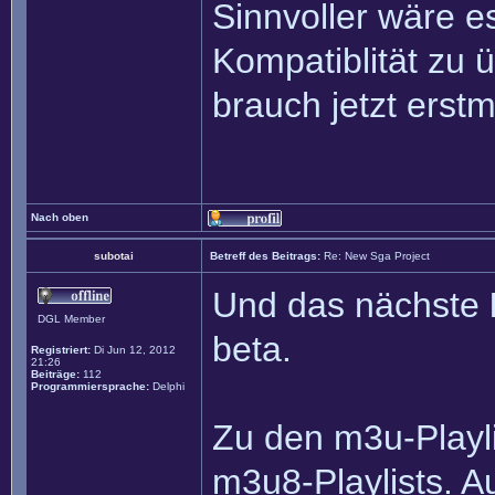
Sinnvoller wäre e
Kompatiblität zu 
brauch jetzt erst
Nach oben
subotai
Betreff des Beitrags:
Re: New Sga Project
Und das nächste
DGL Member
beta.
Registriert:
Di Jun 12, 2012
21:26
Beiträge:
112
Programmiersprache:
Delphi
Zu den m3u-Playli
m3u8-Playlists. 