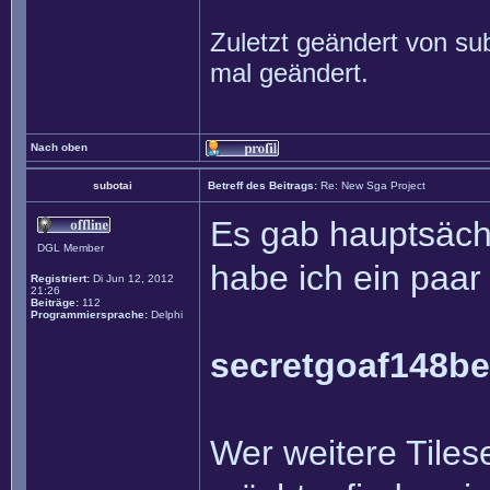
Zuletzt geändert von
su
mal geändert.
Nach oben
subotai
Betreff des Beitrags:
Re: New Sga Project
Es gab hauptsäch
DGL Member
habe ich ein paar
Registriert:
Di Jun 12, 2012
21:26
Beiträge:
112
Programmiersprache:
Delphi
secretgoaf148be
Wer weitere Tiles