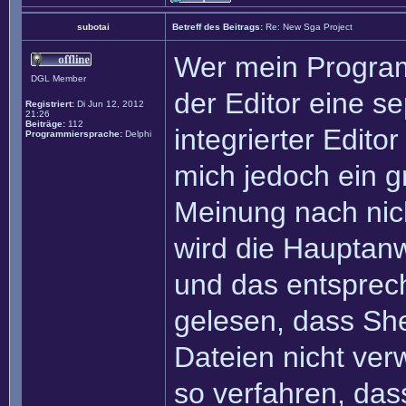
subotai
Betreff des Beitrags:
Re: New Sga Project
Wer mein Program
DGL Member
der Editor eine s
Registriert:
Di Jun 12, 2012
21:26
Beiträge:
112
integrierter Edito
Programmiersprache:
Delphi
mich jedoch ein g
Meinung nach nich
wird die Hauptan
und das entsprec
gelesen, dass Sh
Dateien nicht ver
so verfahren, dass