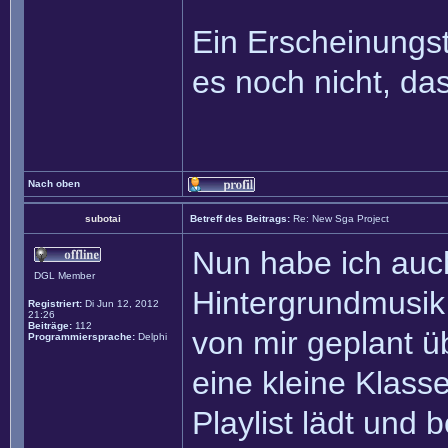
Ein Erscheinungst
es noch nicht, da
Nach oben
subotai
Betreff des Beitrags:
Re: New Sga Project
Nun habe ich auch
DGL Member
Hintergrundmusik 
Registriert:
Di Jun 12, 2012
21:26
Beiträge:
112
von mir geplant ü
Programmiersprache:
Delphi
eine kleine Klass
Playlist lädt und 