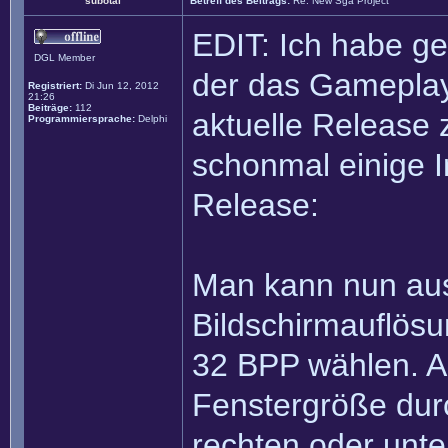
subotai
Betreff des Beitrags:
Re: New Sga Project
EDIT: Ich habe ge
DGL Member
der das Gameplay 
Registriert:
Di Jun 12, 2012
21:26
Beiträge:
112
aktuelle Release
Programmiersprache:
Delphi
schonmal einige 
Release:
Man kann nun aus
Bildschirmauflös
32 BPP wählen. A
Fenstergröße dur
rechten oder unte