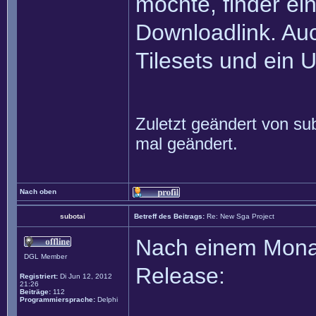
möchte, finder ei
Downloadlink. Auc
Tilesets und ein 
Zuletzt geändert von
su
mal geändert.
Nach oben
subotai
Betreff des Beitrags:
Re: New Sga Project
Nach einem Monat
DGL Member
Release:
Registriert:
Di Jun 12, 2012
21:26
Beiträge:
112
Programmiersprache:
Delphi