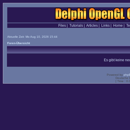
Files
|
Tutorials
|
Articles
|
Links
|
Home
|
T
Aktuelle Zeit: Mo Aug 10, 2026 15:44
Foren-Übersicht
Es gibt keine n
Powered by
php
Deutsche 
[ Time : 0.