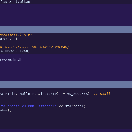
-lSDL3 -lvulkan
VERYTHING) < 0)
DEO
)
<
0
)
s::SDL_WINDOW_VULKAN);
VULKAN
)
;
 wo es knallt.
eateInfo
,
nullptr
,
&
instance
)
!=
VK_SUCCESS
)
// Knall
 to create Vulkan instance!"
<<
std
::
endl
;
ndow
)
;