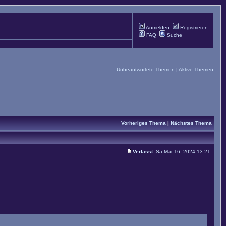
Anmelden
Registrieren
FAQ
Suche
Unbeantwortete Themen
|
Aktive Themen
Vorheriges Thema
|
Nächstes Thema
Verfasst:
Sa Mär 16, 2024 13:21