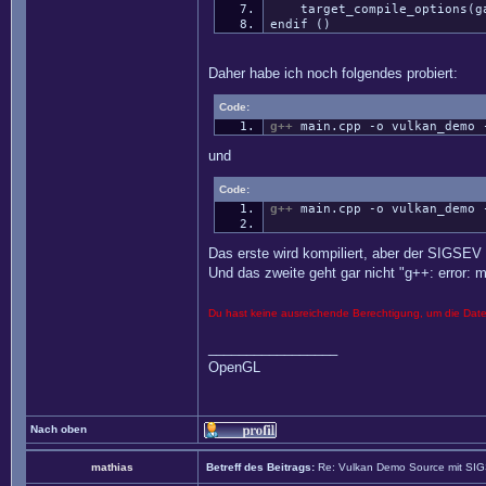
target_compile_options(gam
endif ()
Daher habe ich noch folgendes probiert:
Code:
g++
main.cpp
-o
vulkan_demo
und
Code:
g++
main.cpp
-o
vulkan_demo
Das erste wird kompiliert, aber der SIGSEV 
Und das zweite geht gar nicht "g++: error: m
Du hast keine ausreichende Berechtigung, um die Dat
_________________
OpenGL
Nach oben
mathias
Betreff des Beitrags:
Re: Vulkan Demo Source mit SI