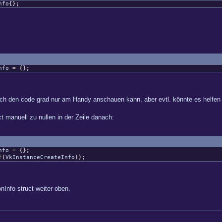
nfo
{
}
;
Info
=
{
}
;
l ich den code grad nur am Handy anschauen kann, aber evtl. könnte es helfen ..
t manuell zu nullen in der Zeile danach:
Info
=
{
}
;
f
(
VkInstanceCreateInfo
)
)
;
Info struct weiter oben.