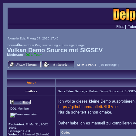
Files
|
Tutor
Aktuelle Zeit: Fr Aug 07, 2026 17:46
Foren-Übersicht
»
Programmierung
»
Einsteiger-Fragen
Vulkan Demo Source mit SIGSEV
Moderator:
DGL-Team
Seite
1
von
1
[ 10 Beiträge ]
Autor
mathias
Betreff des Beitrags:
Vulkan Demo Source mit SIGSE
Ich wollte dieses kleine Demo ausprobieren.
https://github.com/abflett/SDLVulk
DGL Member
Nur da scheitert schon cmake.
Daher habe ich es manuell zu kompilieren ve
Registriert:
Fr Mai 31, 2002
19:41
Beiträge:
1283
Code:
Wohnort:
Bäretswil (Schweiz)