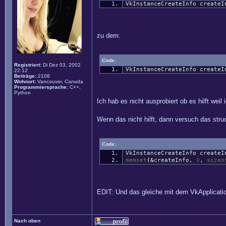
VkInstanceCreateInfo createI
zu dem:
Code:
Registriert:
Di Dez 03, 2002
VkInstanceCreateInfo create
22:12
Beiträge:
2108
Wohnort:
Vancouver, Canada
Programmiersprache:
C++,
Python
Ich hab es nicht ausprobiert ob es hilft wei
Wenn das nicht hilft, dann versuch das struc
Code:
VkInstanceCreateInfo create
memset
(
&
createInfo,
0
,
sizeo
EDIT: Und das gleiche mit dem VkApplication
Nach oben