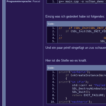
Programmiersprache:
Pascal
g++ main.cpp -o vulkan_demo 
Einzig was ich geändert habe ist folgendes:
Code:
// if (SDL_Init(SDL_INIT_E
if
(
SDL_Init
(
SDL_INIT_VI
..
// SDL_WindowFlag
SDL_WINDOW_
Und ein paar printf eingefügt un zus schauen
Hier ist die Stelle wo es knallt.
Code:
printf
(
"vorher
\n
"
)
;
if
(
vkCreateInstance
(
&
cr
{
printf
(
"in if
\n
"
)
;
std
::
cerr
<<
"Failed
SDL_DestroyWindow
(
wi
SDL_Quit
(
)
;
return
EXIT_FAILURE
;
}
printf
(
"nachher
\n
"
)
;