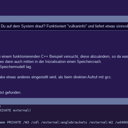
t Du auf dem System drauf? Funktioniert "vulkaninfo" und liefert etwas sinnvo
einem funktionierenden C++ Beispiel versucht, diese abzuändern, so da was in
s dann auch mitten in der Inizialisation einen Speichercrash.
peichermodell lag.
ke etwas anderes eingestellt wird, als beim direkten Aufruf mit gcc.
txt gefunden.
)
RIVATE external)
 PRIVATE /W3 /sdl /external:anglebrackets /external:W2 /wd406