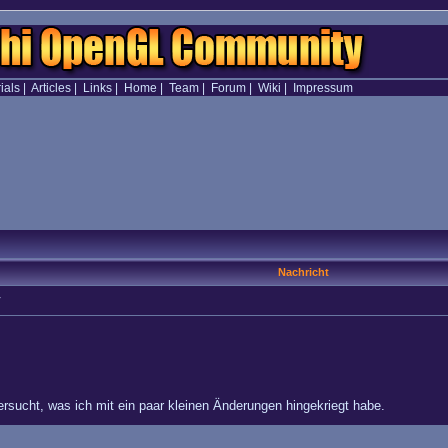
ials
|
Articles
|
Links
|
Home
|
Team
|
Forum
|
Wiki
|
Impressum
Nachricht
V
rsucht, was ich mit ein paar kleinen Änderungen hingekriegt habe.