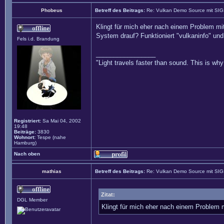
Phobeus
Betreff des Beitrags:
Re: Vulkan Demo Source mit SI
Klingt für mich eher nach einem Problem mi
System drauf? Funktioniert "vulkaninfo" und 
Fels i.d. Brandung
_________________
"Light travels faster than sound. This is w
Registriert:
Sa Mai 04, 2002
19:48
Beiträge:
3830
Wohnort:
Tespe (nahe
Hamburg)
Nach oben
mathias
Betreff des Beitrags:
Re: Vulkan Demo Source mit SI
Zitat:
DGL Member
Klingt für mich eher nach einem Problem 