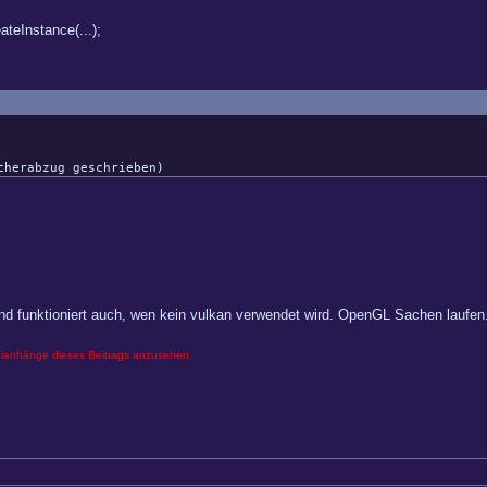
teInstance(...);
cherabzug geschrieben)
t und funktioniert auch, wen kein vulkan verwendet wird. OpenGL Sachen laufen
eianhänge dieses Beitrags anzusehen.