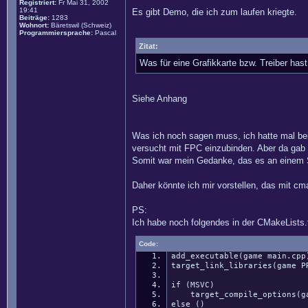
Registriert:
Fr Mai 31, 2002
19:41
Es gibt Demo, die ich zum laufen kriegte.
Beiträge:
1283
Wohnort:
Bäretswil (Schweiz)
Programmiersprache:
Pascal
Zitat:
Was für eine Grafikkarte bzw. Treiber has
Siehe Anhang
Was ich noch sagen muss, ich hatte mal bei 
versucht mit FPC einzubinden. Aber da gab e
Somit war mein Gedanke, das es an einem S
Daher könnte ich mir vorstellen, das mit cma
PS:
Ich habe noch folgendes in der CMakeLists.
Code:
add_executable(game main.cpp
target_link_libraries(game P
if (MSVC)
target_compile_options(game
else ()