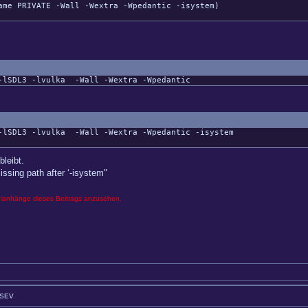
e PRIVATE -Wall -Wextra -Wpedantic -isystem)
-lSDL3
-lvulka
-Wall
-Wextra
-Wpedantic
-lSDL3
-lvulka
-Wall
-Wextra
-Wpedantic
-isystem
bleibt.
issing path after ‘-isystem"
eianhänge dieses Beitrags anzusehen.
GSEV