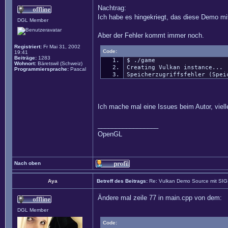
Nachtrag:
Ich habe es hingekriegt, das diese Demo mit 
DGL Member
Aber der Fehler kommt immer noch.
Registriert:
Fr Mai 31, 2002
Code:
19:41
Beiträge:
1283
$ ./game
Wohnort:
Bäretswil (Schweiz)
Creating Vulkan instance...
Programmiersprache:
Pascal
Speicherzugriffsfehler (Spei
Ich mache mal eine Issues beim Autor, vielle
_________________
OpenGL
Nach oben
Aya
Betreff des Beitrags:
Re: Vulkan Demo Source mit SI
Ändere mal zeile 77 in main.cpp von dem:
DGL Member
Code: