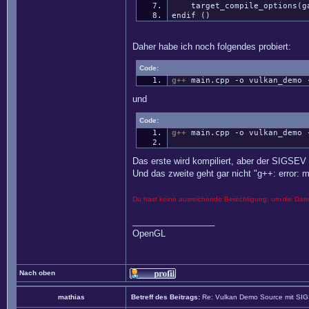
target_compile_options(gam
endif ()
Daher habe ich noch folgendes probiert:
Code:
g++
main.cpp
-o
vulkan_demo
und
Code:
g++
main.cpp
-o
vulkan_demo
Das erste wird kompiliert, aber der SIGSEV 
Und das zweite geht gar nicht "g++: error: m
Du hast keine ausreichende Berechtigung, um die Dat
_________________
OpenGL
Nach oben
mathias
Betreff des Beitrags:
Re: Vulkan Demo Source mit SI