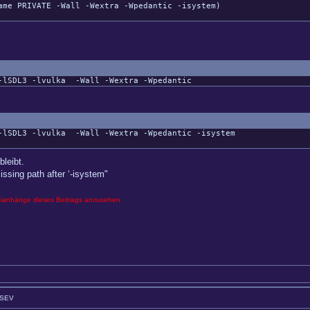
e PRIVATE -Wall -Wextra -Wpedantic -isystem)
-lSDL3
-lvulka
-Wall
-Wextra
-Wpedantic
-lSDL3
-lvulka
-Wall
-Wextra
-Wpedantic
-isystem
bleibt.
issing path after ‘-isystem"
eianhänge dieses Beitrags anzusehen.
GSEV