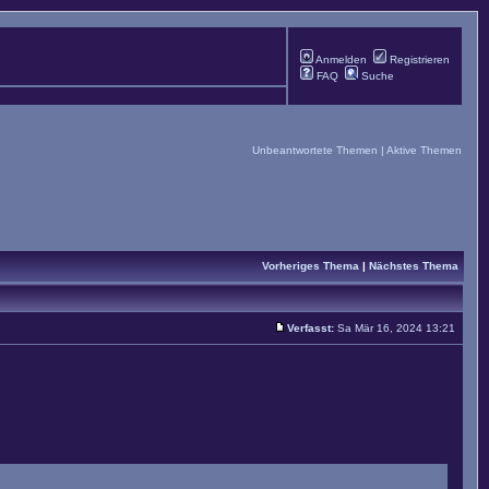
Anmelden
Registrieren
FAQ
Suche
Unbeantwortete Themen
|
Aktive Themen
Vorheriges Thema
|
Nächstes Thema
Verfasst:
Sa Mär 16, 2024 13:21