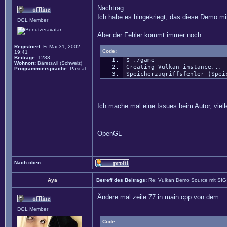
Nachtrag:
Ich habe es hingekriegt, das diese Demo mit 
DGL Member
Aber der Fehler kommt immer noch.
Registriert:
Fr Mai 31, 2002
Code:
19:41
Beiträge:
1283
$ ./game
Wohnort:
Bäretswil (Schweiz)
Creating Vulkan instance...
Programmiersprache:
Pascal
Speicherzugriffsfehler (Spei
Ich mache mal eine Issues beim Autor, vielle
_________________
OpenGL
Nach oben
Aya
Betreff des Beitrags:
Re: Vulkan Demo Source mit SI
Ändere mal zeile 77 in main.cpp von dem:
DGL Member
Code: