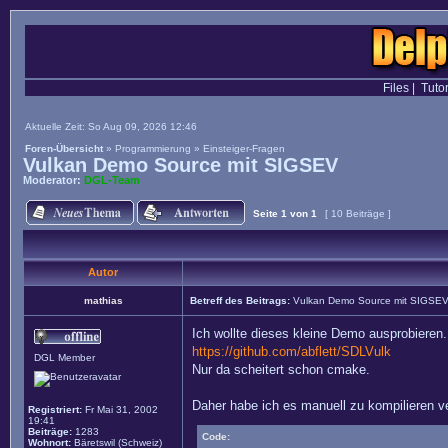
Files
|
Tutor
Aktuelle Zeit: So Aug 09, 2026 12:46
Foren-Übersicht
»
Programmierung
»
Einsteiger-Fragen
Vulkan Demo Source mit SIGSEV
Moderator:
DGL-Team
Seite
1
von
1
[ 10 Beiträge ]
Autor
mathias
Betreff des Beitrags:
Vulkan Demo Source mit SIGSE
Ich wollte dieses kleine Demo ausprobieren.
https://github.com/abflett/SDLVulk
DGL Member
Nur da scheitert schon cmake.
Daher habe ich es manuell zu kompilieren ve
Registriert:
Fr Mai 31, 2002
19:41
Beiträge:
1283
Code:
Wohnort:
Bäretswil (Schweiz)