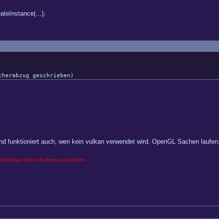
teInstance(...);
cherabzug geschrieben)
t und funktioniert auch, wen kein vulkan verwendet wird. OpenGL Sachen laufen
eianhänge dieses Beitrags anzusehen.