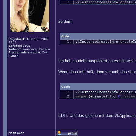
VkInstanceCreateInfo createI
zu dem:
Code:
Registriert:
Di Dez 03, 2002
VkInstanceCreateInfo create
22:12
Beiträge:
2108
Wohnort:
Vancouver, Canada
Programmiersprache:
C++,
Python
Ich hab es nicht ausprobiert ob es hilft wei
Wenn das nicht hilft, dann versuch das struc
Code:
VkInstanceCreateInfo create
memset
(
&
createInfo,
0
,
sizeo
EDIT: Und das gleiche mit dem VkApplication
Nach oben