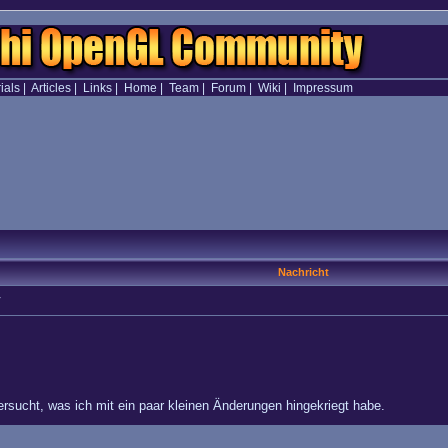
ials
|
Articles
|
Links
|
Home
|
Team
|
Forum
|
Wiki
|
Impressum
Nachricht
V
rsucht, was ich mit ein paar kleinen Änderungen hingekriegt habe.