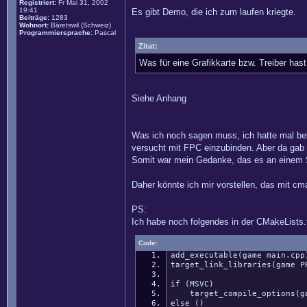
Registriert:
Fr Mai 31, 2002
19:41
Es gibt Demo, die ich zum laufen kriegte.
Beiträge:
1283
Wohnort:
Bäretswil (Schweiz)
Programmiersprache:
Pascal
Zitat:
Was für eine Grafikkarte bzw. Treiber has
Siehe Anhang
Was ich noch sagen muss, ich hatte mal bei 
versucht mit FPC einzubinden. Aber da gab e
Somit war mein Gedanke, das es an einem S
Daher könnte ich mir vorstellen, das mit cma
PS:
Ich habe noch folgendes in der CMakeLists.
Code:
add_executable(game main.cpp
target_link_libraries(game P
if (MSVC)
target_compile_options(game
else ()