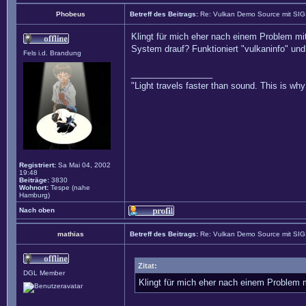
Phobeus
Betreff des Beitrags:
Re: Vulkan Demo Source mit SI
Klingt für mich eher nach einem Problem mi
System drauf? Funktioniert "vulkaninfo" und 
Fels i.d. Brandung
_________________
"Light travels faster than sound. This is w
Registriert:
Sa Mai 04, 2002
19:48
Beiträge:
3830
Wohnort:
Tespe (nahe
Hamburg)
Nach oben
mathias
Betreff des Beitrags:
Re: Vulkan Demo Source mit SI
Zitat:
DGL Member
Klingt für mich eher nach einem Problem 