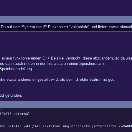
t Du auf dem System drauf? Funktioniert "vulkaninfo" und liefert etwas sinnvo
einem funktionierenden C++ Beispiel versucht, diese abzuändern, so da was in
s dann auch mitten in der Inizialisation einen Speichercrash.
peichermodell lag.
ke etwas anderes eingestellt wird, als beim direkten Aufruf mit gcc.
txt gefunden.
)
RIVATE external)
 PRIVATE /W3 /sdl /external:anglebrackets /external:W2 /wd406