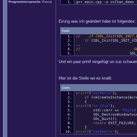
Programmiersprache:
Pascal
g++ main.cpp -o vulkan_demo 
Einzig was ich geändert habe ist folgendes:
Code:
// if (SDL_Init(SDL_INIT_E
if
(
SDL_Init
(
SDL_INIT_VI
..
// SDL_WindowFlag
SDL_WINDOW_
Und ein paar printf eingefügt un zus schauen
Hier ist die Stelle wo es knallt.
Code:
printf
(
"vorher
\n
"
)
;
if
(
vkCreateInstance
(
&
cr
{
printf
(
"in if
\n
"
)
;
std
::
cerr
<<
"Failed
SDL_DestroyWindow
(
wi
SDL_Quit
(
)
;
return
EXIT_FAILURE
;
}
printf
(
"nachher
\n
"
)
;