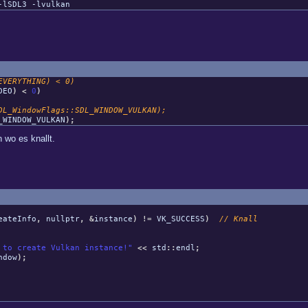
-lSDL3 -lvulkan
VERYTHING) < 0)
DEO
)
<
0
)
s::SDL_WINDOW_VULKAN);
VULKAN
)
;
 wo es knallt.
eateInfo
,
nullptr
,
&
instance
)
!=
VK_SUCCESS
)
// Knall
 to create Vulkan instance!"
<<
std
::
endl
;
ndow
)
;