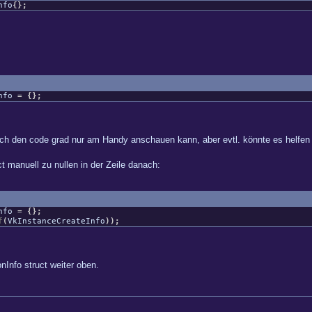
nfo
{
}
;
Info
=
{
}
;
l ich den code grad nur am Handy anschauen kann, aber evtl. könnte es helfen ..
t manuell zu nullen in der Zeile danach:
Info
=
{
}
;
f
(
VkInstanceCreateInfo
)
)
;
Info struct weiter oben.