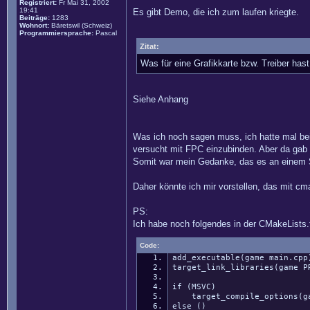
Registriert:
Fr Mai 31, 2002
19:41
Es gibt Demo, die ich zum laufen kriegte.
Beiträge:
1283
Wohnort:
Bäretswil (Schweiz)
Programmiersprache:
Pascal
Zitat:
Was für eine Grafikkarte bzw. Treiber has
Siehe Anhang
Was ich noch sagen muss, ich hatte mal bei 
versucht mit FPC einzubinden. Aber da gab e
Somit war mein Gedanke, das es an einem S
Daher könnte ich mir vorstellen, das mit cma
PS:
Ich habe noch folgendes in der CMakeLists.
Code:
add_executable(game main.cpp
target_link_libraries(game P
if (MSVC)
target_compile_options(game
else ()