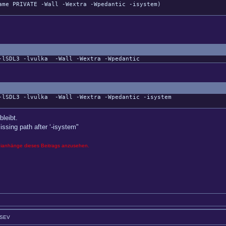
e PRIVATE -Wall -Wextra -Wpedantic -isystem)
-lSDL3
-lvulka
-Wall
-Wextra
-Wpedantic
-lSDL3
-lvulka
-Wall
-Wextra
-Wpedantic
-isystem
bleibt.
issing path after ‘-isystem"
eianhänge dieses Beitrags anzusehen.
GSEV