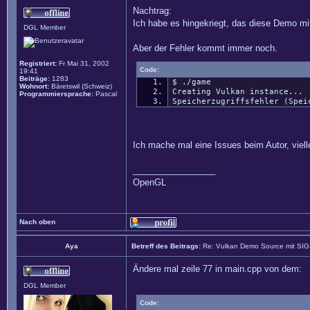
Nachtrag:
Ich habe es hingekriegt, das diese Demo mit 
DGL Member
Aber der Fehler kommt immer noch.
Registriert:
Fr Mai 31, 2002
Code:
19:41
Beiträge:
1283
$ ./game
Wohnort:
Bäretswil (Schweiz)
Creating Vulkan instance...
Programmiersprache:
Pascal
Speicherzugriffsfehler (Spei
Ich mache mal eine Issues beim Autor, vielle
_________________
OpenGL
Nach oben
Aya
Betreff des Beitrags:
Re: Vulkan Demo Source mit SI
Ändere mal zeile 77 in main.cpp von dem:
DGL Member
Code: