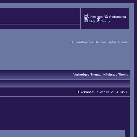
Anmelden
Registrieren
FAQ
Suche
Unbeantwortete Themen
|
Aktive Themen
Vorheriges Thema
|
Nächstes Thema
Verfasst:
Sa Mär 16, 2024 13:21