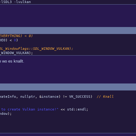
-lSDL3 -lvulkan
VERYTHING) < 0)
DEO
)
<
0
)
s::SDL_WINDOW_VULKAN);
VULKAN
)
;
 wo es knallt.
eateInfo
,
nullptr
,
&
instance
)
!=
VK_SUCCESS
)
// Knall
 to create Vulkan instance!"
<<
std
::
endl
;
ndow
)
;