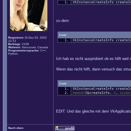
VkInstanceCreateInfo createI
zu dem:
Code:
Registriert:
Di Dez 03, 2002
VkInstanceCreateInfo create
22:12
Beiträge:
2108
Wohnort:
Vancouver, Canada
Programmiersprache:
C++,
Python
Ich hab es nicht ausprobiert ob es hilft wei
Wenn das nicht hilft, dann versuch das struc
Code:
VkInstanceCreateInfo create
memset
(
&
createInfo,
0
,
sizeo
EDIT: Und das gleiche mit dem VkApplication
Nach oben