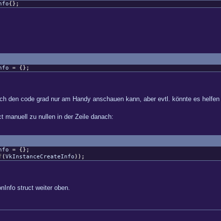
nfo
{
}
;
Info
=
{
}
;
l ich den code grad nur am Handy anschauen kann, aber evtl. könnte es helfen ..
t manuell zu nullen in der Zeile danach:
Info
=
{
}
;
f
(
VkInstanceCreateInfo
)
)
;
Info struct weiter oben.