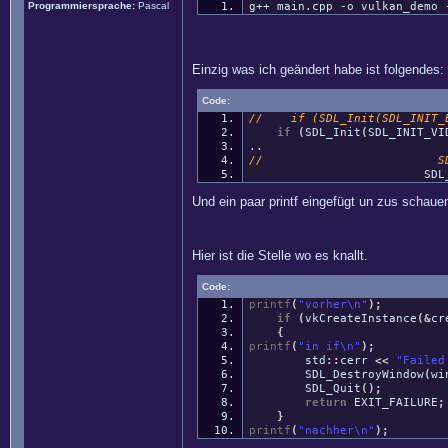
Programmiersprache:
Pascal
g++ main.cpp -o vulkan_demo 
Einzig was ich geändert habe ist folgendes:
Code:
// if (SDL_Init(SDL_INIT_E
if
(
SDL_Init
(
SDL_INIT_VI
..
// SDL_WindowFlag
SDL_WINDOW_
Und ein paar printf eingefügt un zus schauen
Hier ist die Stelle wo es knallt.
Code:
printf
(
"vorher
\n
"
)
;
if
(
vkCreateInstance
(
&
cr
{
printf
(
"in if
\n
"
)
;
std
::
cerr
<<
"Failed
SDL_DestroyWindow
(
wi
SDL_Quit
(
)
;
return
EXIT_FAILURE
;
}
printf
(
"nachher
\n
"
)
;