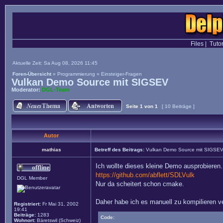
Files
|
Tutor
Aktuelle Zeit: Sa Aug 08, 2026 11:45
Foren-Übersicht
»
Programmierung
»
Einsteiger-Fragen
Vulkan Demo Source mit SIGSEV
Moderator:
DGL-Team
Seite
1
von
1
[ 10 Beiträge ]
Autor
mathias
Betreff des Beitrags:
Vulkan Demo Source mit SIGSE
Ich wollte dieses kleine Demo ausprobieren.
https://github.com/abflett/SDLVulk
DGL Member
Nur da scheitert schon cmake.
Daher habe ich es manuell zu kompilieren ve
Registriert:
Fr Mai 31, 2002
19:41
Beiträge:
1283
Code:
Wohnort:
Bäretswil (Schweiz)