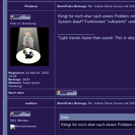
Phobeus
Betreff des Beitrags:
Re: Vulkan Demo Source mit SI
Klingt für mich eher nach einem Problem mi
System drauf? Funktioniert "vulkaninfo" und 
Fels i.d. Brandung
_________________
"Light travels faster than sound. This is w
Registriert:
Sa Mai 04, 2002
19:48
Beiträge:
3830
Wohnort:
Tespe (nahe
Hamburg)
Nach oben
mathias
Betreff des Beitrags:
Re: Vulkan Demo Source mit SI
Zitat:
DGL Member
Klingt für mich eher nach einem Problem 