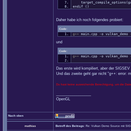
target_compile_options(gam
endif ()
Daher habe ich noch folgendes probiert:
Code:
g++
main.cpp
-o
vulkan_demo
und
Code:
g++
main.cpp
-o
vulkan_demo
Das erste wird kompiliert, aber der SIGSEV 
Und das zweite geht gar nicht "g++: error: m
Du hast keine ausreichende Berechtigung, um die Dat
_________________
OpenGL
Nach oben
mathias
Betreff des Beitrags:
Re: Vulkan Demo Source mit SI