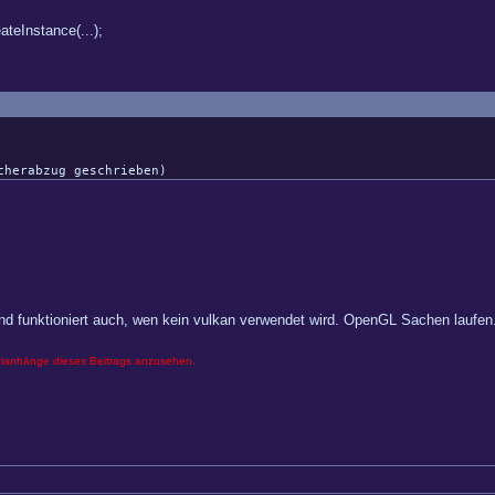
teInstance(...);
cherabzug geschrieben)
t und funktioniert auch, wen kein vulkan verwendet wird. OpenGL Sachen laufen
eianhänge dieses Beitrags anzusehen.