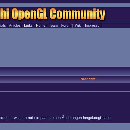
ials
|
Articles
|
Links
|
Home
|
Team
|
Forum
|
Wiki
|
Impressum
Nachricht
V
rsucht, was ich mit ein paar kleinen Änderungen hingekriegt habe.