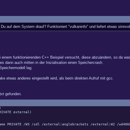
t Du auf dem System drauf? Funktioniert "vulkaninfo" und liefert etwas sinnvo
einem funktionierenden C++ Beispiel versucht, diese abzuändern, so da was in
s dann auch mitten in der Inizialisation einen Speichercrash.
peichermodell lag.
ke etwas anderes eingestellt wird, als beim direkten Aufruf mit gcc.
txt gefunden.
)
RIVATE external)
 PRIVATE /W3 /sdl /external:anglebrackets /external:W2 /wd406