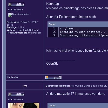
Nachtrag:
Ich habe es hingekriegt, das diese Demo mit 
DGL Member
Aber der Fehler kommt immer noch.
Registriert:
Fr Mai 31, 2002
Code:
19:41
Beiträge:
1283
$ ./game
Wohnort:
Bäretswil (Schweiz)
Creating Vulkan instance...
Programmiersprache:
Pascal
Speicherzugriffsfehler (Spei
Ich mache mal eine Issues beim Autor, vielle
_________________
OpenGL
Nach oben
Aya
Betreff des Beitrags:
Re: Vulkan Demo Source mit SI
Ändere mal zeile 77 in main.cpp von dem:
DGL Member
Code: