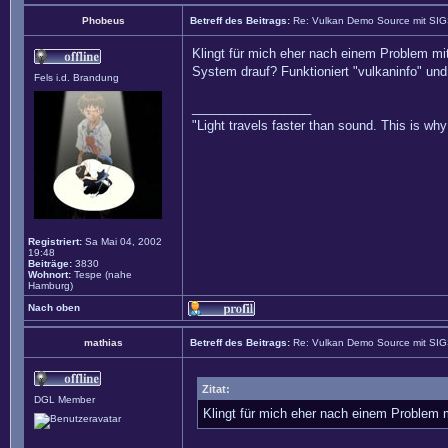
Phobeus
Betreff des Beitrags:
Re: Vulkan Demo Source mit SI
Klingt für mich eher nach einem Problem mi
System drauf? Funktioniert "vulkaninfo" und 
Fels i.d. Brandung
_________________
"Light travels faster than sound. This is w
Registriert:
Sa Mai 04, 2002
19:48
Beiträge:
3830
Wohnort:
Tespe (nahe
Hamburg)
Nach oben
mathias
Betreff des Beitrags:
Re: Vulkan Demo Source mit SI
Zitat:
DGL Member
Klingt für mich eher nach einem Problem 