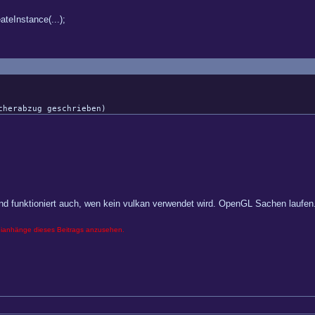
teInstance(...);
cherabzug geschrieben)
t und funktioniert auch, wen kein vulkan verwendet wird. OpenGL Sachen laufen
eianhänge dieses Beitrags anzusehen.