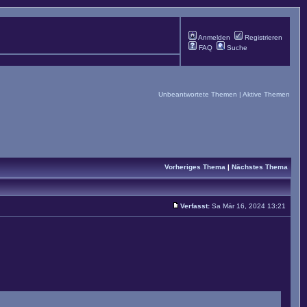
Anmelden
Registrieren
FAQ
Suche
Unbeantwortete Themen
|
Aktive Themen
Vorheriges Thema
|
Nächstes Thema
Verfasst:
Sa Mär 16, 2024 13:21