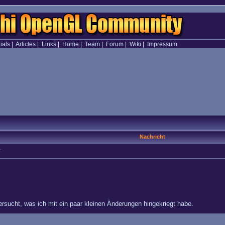
ials
|
Articles
|
Links
|
Home
|
Team
|
Forum
|
Wiki
|
Impressum
Nachricht
V
rsucht, was ich mit ein paar kleinen Änderungen hingekriegt habe.