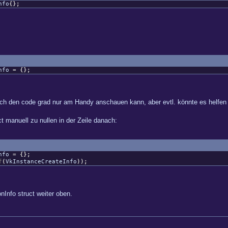
nfo
{
}
;
Info
=
{
}
;
l ich den code grad nur am Handy anschauen kann, aber evtl. könnte es helfen ..
t manuell zu nullen in der Zeile danach:
Info
=
{
}
;
f
(
VkInstanceCreateInfo
)
)
;
Info struct weiter oben.