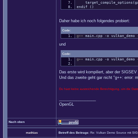
target_compile_options(gam
endif ()
Daher habe ich noch folgendes probiert:
Code:
g++
main.cpp
-o
vulkan_demo
und
Code:
g++
main.cpp
-o
vulkan_demo
Das erste wird kompiliert, aber der SIGSEV 
Und das zweite geht gar nicht "g++: error: m
Du hast keine ausreichende Berechtigung, um die Dat
_________________
OpenGL
Nach oben
mathias
Betreff des Beitrags:
Re: Vulkan Demo Source mit SI