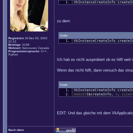
VkInstanceCreateInfo createI
zu dem:
Code:
Registriert:
Di Dez 03, 2002
VkInstanceCreateInfo create
22:12
Beiträge:
2108
Wohnort:
Vancouver, Canada
Programmiersprache:
C++,
Python
Ich hab es nicht ausprobiert ob es hilft wei
Wenn das nicht hilft, dann versuch das struc
Code:
VkInstanceCreateInfo create
memset
(
&
createInfo,
0
,
sizeo
EDIT: Und das gleiche mit dem VkApplication
Nach oben