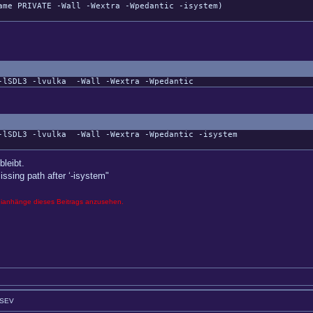
e PRIVATE -Wall -Wextra -Wpedantic -isystem)
-lSDL3
-lvulka
-Wall
-Wextra
-Wpedantic
-lSDL3
-lvulka
-Wall
-Wextra
-Wpedantic
-isystem
bleibt.
issing path after ‘-isystem"
eianhänge dieses Beitrags anzusehen.
GSEV