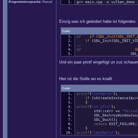
Programmiersprache:
Pascal
g++ main.cpp -o vulkan_demo 
Einzig was ich geändert habe ist folgendes:
Code:
// if (SDL_Init(SDL_INIT_E
if
(
SDL_Init
(
SDL_INIT_VI
..
// SDL_WindowFlag
SDL_WINDOW_
Und ein paar printf eingefügt un zus schauen
Hier ist die Stelle wo es knallt.
Code:
printf
(
"vorher
\n
"
)
;
if
(
vkCreateInstance
(
&
cr
{
printf
(
"in if
\n
"
)
;
std
::
cerr
<<
"Failed
SDL_DestroyWindow
(
wi
SDL_Quit
(
)
;
return
EXIT_FAILURE
;
}
printf
(
"nachher
\n
"
)
;