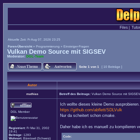
Files
|
Tutor
Aktuelle Zeit: Fr Aug 07, 2026 23:25
Foren-Übersicht
»
Programmierung
»
Einsteiger-Fragen
Vulkan Demo Source mit SIGSEV
Moderator:
DGL-Team
Seite
1
von
1
[ 10 Beiträge ]
Autor
mathias
Betreff des Beitrags:
Vulkan Demo Source mit SIGSE
Ich wollte dieses kleine Demo ausprobieren.
https://github.com/abflett/SDLVulk
DGL Member
Nur da scheitert schon cmake.
Daher habe ich es manuell zu kompilieren ve
Registriert:
Fr Mai 31, 2002
19:41
Beiträge:
1283
Code:
Wohnort:
Bäretswil (Schweiz)