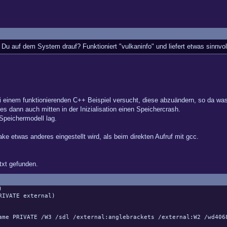
t Du auf dem System drauf? Funktioniert "vulkaninfo" und liefert etwas sinnvo
einem funktionierenden C++ Beispiel versucht, diese abzuändern, so da was in
s dann auch mitten in der Inizialisation einen Speichercrash.
peichermodell lag.
ke etwas anderes eingestellt wird, als beim direkten Aufruf mit gcc.
txt gefunden.
)
RIVATE external)
 PRIVATE /W3 /sdl /external:anglebrackets /external:W2 /wd406