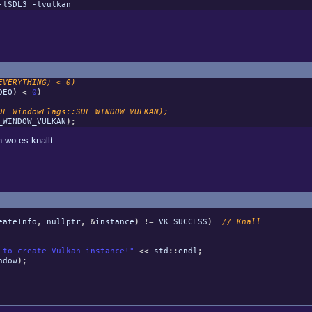
-lSDL3 -lvulkan
VERYTHING) < 0)
DEO
)
<
0
)
s::SDL_WINDOW_VULKAN);
VULKAN
)
;
 wo es knallt.
eateInfo
,
nullptr
,
&
instance
)
!=
VK_SUCCESS
)
// Knall
 to create Vulkan instance!"
<<
std
::
endl
;
ndow
)
;