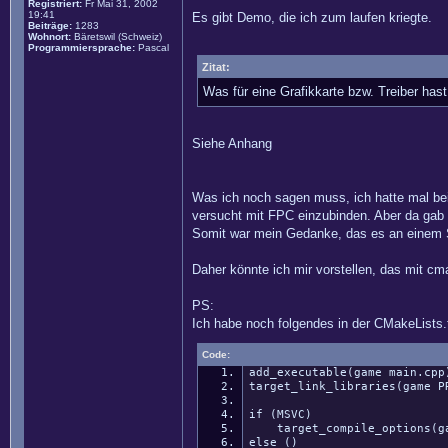
Registriert:
Fr Mai 31, 2002
19:41
Es gibt Demo, die ich zum laufen kriegte.
Beiträge:
1283
Wohnort:
Bäretswil (Schweiz)
Programmiersprache:
Pascal
Zitat:
Was für eine Grafikkarte bzw. Treiber has
Siehe Anhang
Was ich noch sagen muss, ich hatte mal bei 
versucht mit FPC einzubinden. Aber da gab e
Somit war mein Gedanke, das es an einem S
Daher könnte ich mir vorstellen, das mit cma
PS:
Ich habe noch folgendes in der CMakeLists.
Code:
add_executable(game main.cpp
target_link_libraries(game P
if (MSVC)
target_compile_options(game
else ()