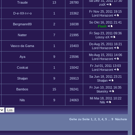
Sa Dez 31, 2011 17:30
Traude
13
28780
zoiX
Fr Nov 25, 2011 19:15
D-e-XX-t-r-o
1
15362
Lord Horazont
So Okt 16, 2011 21:41
Bergmann89
2
16038
Flash
Fr Sep 23, 2011 09:36
Natter
7
21995
Lossy eX
Do Aug 25, 2011 16:21
Vasco da Gama
1
15403
Lord Horazont
Mo Aug 15, 2011 14:06
Aya
9
23596
Lord Horazont
Fr Jul 01, 2011 13:03
Coolcat
1
15042
Lord Horazont
Sa Jun 18, 2011 23:21
Shaijan
9
26913
Shaijan
Fr Jun 10, 2011 16:35
Bambos
15
39241
bluesky
Mi Mai 18, 2011 10:22
Nils
9
24063
Nils
Gehe zu Seite
1
,
2
,
3
,
4
,
5
...
9
Nächste