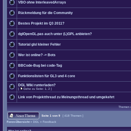
VBO ohne InterleavedArrays
Rückmeldung für die Community
Bestes Projekt im Q3 2011?
dglOpenGL.pas auch unter (L)GPL anbieten?
Tutorial glsl kleiner Fehler
Wer ist online? -> Bots
BBCode-Bug bei code-Tag
Funktionslisten für GL3 und 4 core
DGL Wiki runterladen?
[
Gehe zu Seite:
1
,
2
]
Link von Projektthread zu Meinungsthread und umgekehrt
Themen de
Seite
1
von
9
[ 418 Themen ]
Foren-Übersicht
»
DGL
»
Feedback