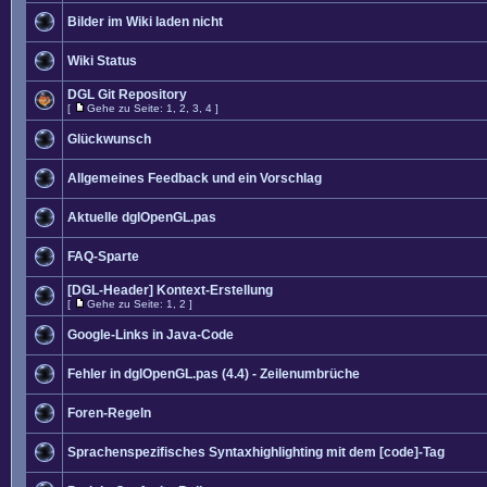
Bilder im Wiki laden nicht
Wiki Status
DGL Git Repository
[
Gehe zu Seite:
1
,
2
,
3
,
4
]
Glückwunsch
Allgemeines Feedback und ein Vorschlag
Aktuelle dglOpenGL.pas
FAQ-Sparte
[DGL-Header] Kontext-Erstellung
[
Gehe zu Seite:
1
,
2
]
Google-Links in Java-Code
Fehler in dglOpenGL.pas (4.4) - Zeilenumbrüche
Foren-Regeln
Sprachenspezifisches Syntaxhighlighting mit dem [code]-Tag