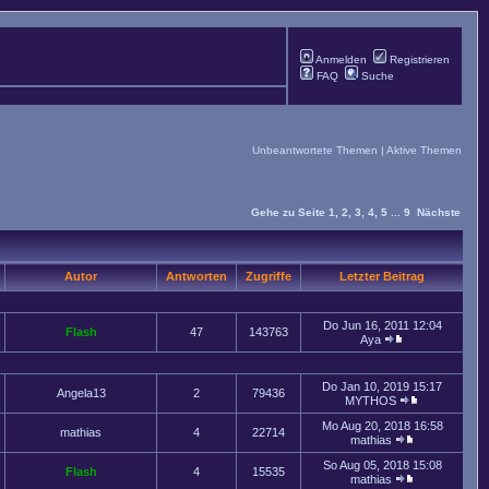
Anmelden
Registrieren
FAQ
Suche
Unbeantwortete Themen
|
Aktive Themen
Gehe zu Seite
1
,
2
,
3
,
4
,
5
...
9
Nächste
Autor
Antworten
Zugriffe
Letzter Beitrag
Do Jun 16, 2011 12:04
Flash
47
143763
Aya
Do Jan 10, 2019 15:17
Angela13
2
79436
MYTHOS
Mo Aug 20, 2018 16:58
mathias
4
22714
mathias
So Aug 05, 2018 15:08
Flash
4
15535
mathias