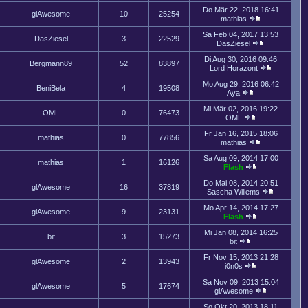
Do Mär 22, 2018 16:41
glAwesome
10
25254
mathias
Sa Feb 04, 2017 13:53
DasZiesel
3
22529
DasZiesel
Di Aug 30, 2016 09:46
Bergmann89
52
83897
Lord Horazont
Mo Aug 29, 2016 06:42
BeniBela
4
19508
Aya
Mi Mär 02, 2016 19:22
OML
0
76473
OML
Fr Jan 16, 2015 18:06
mathias
0
77856
mathias
Sa Aug 09, 2014 17:00
mathias
1
16126
Flash
Do Mai 08, 2014 20:51
glAwesome
16
37819
Sascha Willems
Mo Apr 14, 2014 17:27
glAwesome
9
23131
Flash
Mi Jan 08, 2014 16:25
bit
3
15273
bit
Fr Nov 15, 2013 21:28
glAwesome
2
13943
i0n0s
Sa Nov 09, 2013 15:04
glAwesome
5
17674
glAwesome
So Okt 20, 2013 18:11