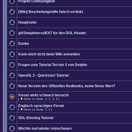
Projekt ConfusingBall
[Wiki] Bearbeitungshilfe falsch verlinkt
Hauptseite
glXSwapIntervalEXT für den DGL Header
Danke
Kann mich nicht beim Wiki anmelden
Fragen zum Tutorial Terrain 3 von Delphic
OpenGL 3 - Quickstart Tutorial
Neue Version des Offiziellen Redbooks, keine News Wert?
Forum wirkt schwach besucht
[
Gehe zu Seite:
1
,
2
,
3
,
4
]
Englisch sprachiges Forum
[
Gehe zu Seite:
1
,
2
]
SDL-Einstieg Tutorial
Möchte mal wieder reinschauen