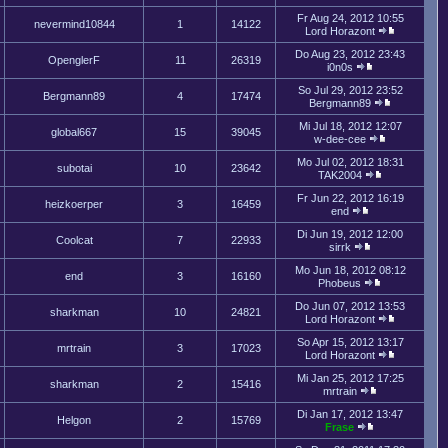
Fr Aug 24, 2012 10:55
nevermind10844
1
14122
Lord Horazont
Do Aug 23, 2012 23:43
OpenglerF
11
26319
i0n0s
So Jul 29, 2012 23:52
Bergmann89
4
17474
Bergmann89
Mi Jul 18, 2012 12:07
global667
15
39045
w-dee-cee
Mo Jul 02, 2012 18:31
subotai
10
23642
TAK2004
Fr Jun 22, 2012 16:19
heizkoerper
3
16459
end
Di Jun 19, 2012 12:00
Coolcat
7
22933
sirrk
Mo Jun 18, 2012 08:12
end
3
16160
Phobeus
Do Jun 07, 2012 13:53
sharkman
10
24821
Lord Horazont
So Apr 15, 2012 13:17
mrtrain
3
17023
Lord Horazont
Mi Jan 25, 2012 17:25
sharkman
2
15416
mrtrain
Di Jan 17, 2012 13:47
Helgon
2
15769
Frase