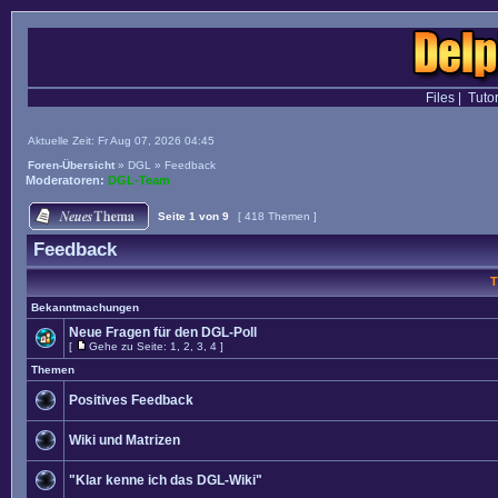
Files
|
Tutor
Aktuelle Zeit: Fr Aug 07, 2026 04:45
Foren-Übersicht
»
DGL
»
Feedback
Moderatoren:
DGL-Team
Seite
1
von
9
[ 418 Themen ]
Feedback
T
Bekanntmachungen
Neue Fragen für den DGL-Poll
[
Gehe zu Seite:
1
,
2
,
3
,
4
]
Themen
Positives Feedback
Wiki und Matrizen
"Klar kenne ich das DGL-Wiki"