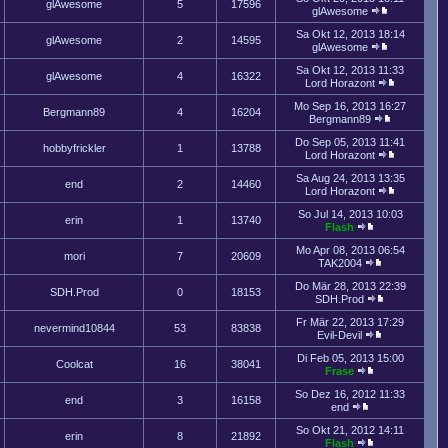
glAwesome
5
17596
glAwesome
Sa Okt 12, 2013 18:14
glAwesome
2
14595
glAwesome
Sa Okt 12, 2013 11:33
glAwesome
4
16322
Lord Horazont
Mo Sep 16, 2013 16:27
Bergmann89
4
16204
Bergmann89
Do Sep 05, 2013 11:41
hobbyfrickler
1
13788
Lord Horazont
Sa Aug 24, 2013 13:35
end
2
14460
Lord Horazont
So Jul 14, 2013 10:03
erin
1
13740
Flash
Mo Apr 08, 2013 06:54
mori
7
20609
TAK2004
Do Mär 28, 2013 22:39
SDH.Prod
0
18153
SDH.Prod
Fr Mär 22, 2013 17:29
nevermind10844
53
83838
Evil-Devil
Di Feb 05, 2013 15:00
Coolcat
16
38041
Frase
So Dez 16, 2012 11:33
end
3
16158
end
So Okt 21, 2012 14:11
erin
8
21892
Flash