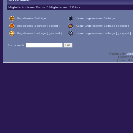
Wer ist online?
Mitglieder in diesem Forum: 0 Mitglieder und 3 Gäste
Ungelesene Beiträge
Keine ungelesenen Beiträge
Ungelesene Beiträge [ beliebt ]
Keine ungelesenen Beiträge [ beliebt ]
Ungelesene Beiträge [ gesperrt ]
Keine ungelesenen Beiträge [ gesperrt ]
Suche nach:
Powered by
php
Deutsche 
[ Time : 0.