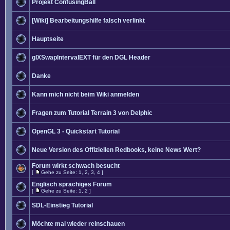
Projekt ConfusingBall
[Wiki] Bearbeitungshilfe falsch verlinkt
Hauptseite
glXSwapIntervalEXT für den DGL Header
Danke
Kann mich nicht beim Wiki anmelden
Fragen zum Tutorial Terrain 3 von Delphic
OpenGL 3 - Quickstart Tutorial
Neue Version des Offiziellen Redbooks, keine News Wert?
Forum wirkt schwach besucht
[
Gehe zu Seite:
1
,
2
,
3
,
4
]
Englisch sprachiges Forum
[
Gehe zu Seite:
1
,
2
]
SDL-Einstieg Tutorial
Möchte mal wieder reinschauen