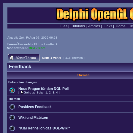
Files
|
Tutorials
|
Articles
|
Links
|
Home
|
T
Aktuelle Zeit: Fr Aug 07, 2026 06:28
Foren-Übersicht
»
DGL
»
Feedback
Moderatoren:
DGL-Team
Seite
1
von
9
[ 418 Themen ]
Feedback
Themen
Bekanntmachungen
Neue Fragen für den DGL-Poll
[
Gehe zu Seite:
1
,
2
,
3
,
4
]
Themen
Positives Feedback
Wiki und Matrizen
"Klar kenne ich das DGL-Wiki"