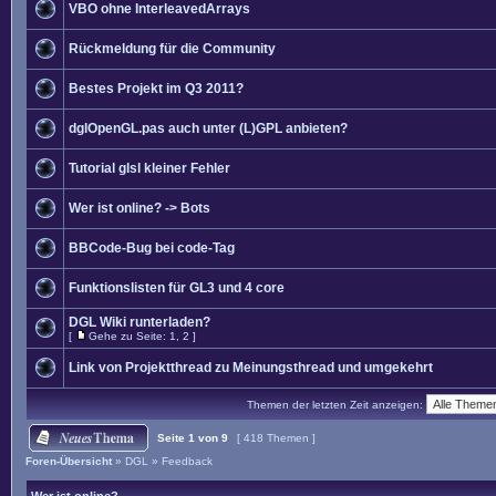
VBO ohne InterleavedArrays
Rückmeldung für die Community
Bestes Projekt im Q3 2011?
dglOpenGL.pas auch unter (L)GPL anbieten?
Tutorial glsl kleiner Fehler
Wer ist online? -> Bots
BBCode-Bug bei code-Tag
Funktionslisten für GL3 und 4 core
DGL Wiki runterladen?
[
Gehe zu Seite:
1
,
2
]
Link von Projektthread zu Meinungsthread und umgekehrt
Themen der letzten Zeit anzeigen:
Seite
1
von
9
[ 418 Themen ]
Foren-Übersicht
»
DGL
»
Feedback