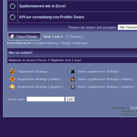
Spaltennamen wie in Excel
API zur verwaltung von Profiler Daten
Themen der letzten Zeit anzeigen:
Seite
1
von
1
[ 6 Themen ]
Foren-Übersicht
»
Programmierung
»
Design Challenges
Wer ist online?
Mitglieder in diesem Forum: 0 Mitglieder und 1 Gast
Ungelesene Beiträge
Keine ungelesenen Beiträge
Ungelesene Beiträge [ beliebt ]
Keine ungelesenen Beiträge [ beliebt ]
Ungelesene Beiträge [ gesperrt ]
Keine ungelesenen Beiträge [ gesperrt ]
Suche nach:
Powered by
php
Deutsche 
[ Time : 0.