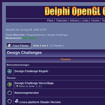
Files
|
Tutorials
|
Articles
|
Links
|
Home
|
T
Aktuelle Zeit: Sa Aug 08, 2026 14:55
Foren-Übersicht
»
Programmierung
»
Design Challenges
Moderatoren:
DGL-Team
Seite
1
von
1
[ 6 Themen ]
Design Challenges
Themen
Bekanntmachungen
Design Challenge Regeln
Themen
Design Challenge Vorschläge
[
Gehe zu Seite:
1
,
2
]
Namensgenerator
cross-platform Shader-Version