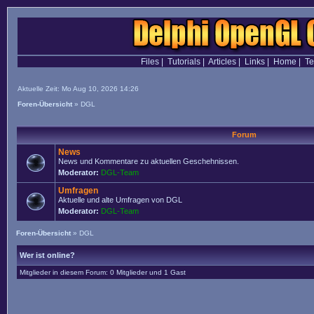
Files
|
Tutorials
|
Articles
|
Links
|
Home
|
T
Aktuelle Zeit: Mo Aug 10, 2026 14:26
Foren-Übersicht
»
DGL
Forum
News
News und Kommentare zu aktuellen Geschehnissen.
Moderator:
DGL-Team
Umfragen
Aktuelle und alte Umfragen von DGL
Moderator:
DGL-Team
Foren-Übersicht
»
DGL
Wer ist online?
Mitglieder in diesem Forum: 0 Mitglieder und 1 Gast