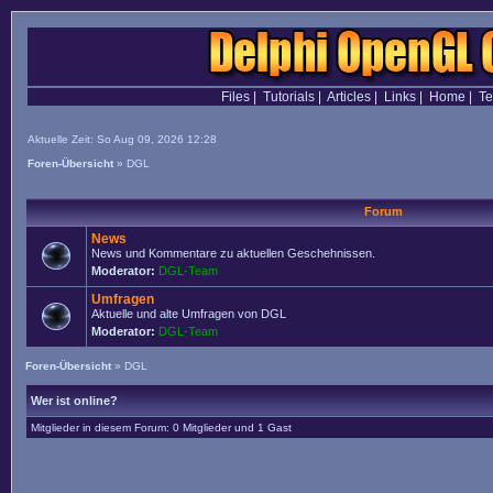
Files
|
Tutorials
|
Articles
|
Links
|
Home
|
T
Aktuelle Zeit: So Aug 09, 2026 12:28
Foren-Übersicht
»
DGL
Forum
News
News und Kommentare zu aktuellen Geschehnissen.
Moderator:
DGL-Team
Umfragen
Aktuelle und alte Umfragen von DGL
Moderator:
DGL-Team
Foren-Übersicht
»
DGL
Wer ist online?
Mitglieder in diesem Forum: 0 Mitglieder und 1 Gast