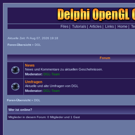
Files
|
Tutorials
|
Articles
|
Links
|
Home
|
T
Aktuelle Zeit: Fr Aug 07, 2026 19:18
Foren-Übersicht
»
DGL
Forum
News
News und Kommentare zu aktuellen Geschehnissen.
Moderator:
DGL-Team
Umfragen
Aktuelle und alte Umfragen von DGL
Moderator:
DGL-Team
Foren-Übersicht
»
DGL
Wer ist online?
Mitglieder in diesem Forum: 0 Mitglieder und 1 Gast