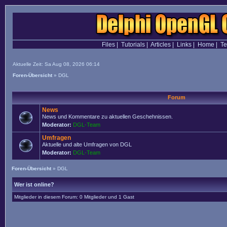
Files
|
Tutorials
|
Articles
|
Links
|
Home
|
T
Aktuelle Zeit: Sa Aug 08, 2026 06:14
Foren-Übersicht
»
DGL
Forum
News
News und Kommentare zu aktuellen Geschehnissen.
Moderator:
DGL-Team
Umfragen
Aktuelle und alte Umfragen von DGL
Moderator:
DGL-Team
Foren-Übersicht
»
DGL
Wer ist online?
Mitglieder in diesem Forum: 0 Mitglieder und 1 Gast