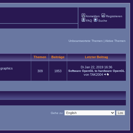
Anmelden
Registrieren
FAQ
Suche
Unbeantwortete Themen
|
Aktive Themen
Themen
Beiträge
Letzter Beitrag
Di Jan 22, 2019 16:36
 graphics
309
1853
Software OpenGL to hardware OpenGL
von
TAK2004
Gehe zu: