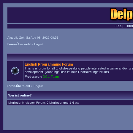
Files
|
Tutor
Aktuelle Zeit: Sa Aug 08, 2026 08:51
Foren-Übersicht
»
English
English Programming Forum
This is a forum for all English-speaking people interested in game and/or g
development. (Achtung! Dies ist kein Übersetzungsforum!)
Moderator:
DGL-Team
Foren-Übersicht
»
English
Wer ist online?
Mitglieder in diesem Forum: 0 Mitglieder und 1 Gast