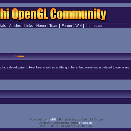
ials
|
Articles
|
Links
|
Home
|
Team
|
Forum
|
Wiki
|
Impressum
Forum
raphics development. Feel free to ask everything in here that somehow is related to game and
Powered by
phpBB
® Forum Software © phpBB Group
Deutsche Übersetzung durch
phpBB.de
[ Time : 0.012s | 13 Queries | GZIP : On ]