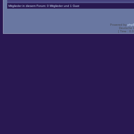
Mitglieder in diesem Forum: 0 Mitglieder und 1 Gast
Powered by
php
Deutsche 
[ Time : 0.