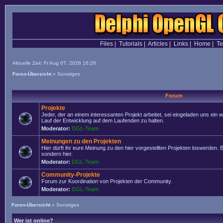
Files
|
Tutorials
|
Articles
|
Links
|
Home
|
T
Aktuelle Zeit: Fr Aug 07, 2026 16:26
Foren-Übersicht
»
Sonstiges
Forum
Projekte
Jeder, der an einem interessanten Projekt arbeitet, sei eingeladen uns ein
Lauf der Entwicklung auf dem Laufenden zu halten.
Moderator:
DGL-Team
Meinungen zu den Projekten
Hier dürft ihr eure Meinung zu den hier vorgestellten Projekten loswerden. Bi
sondern hier.
Moderator:
DGL-Team
Community-Projekte
Forum zur Koordination von Projekten der Community.
Moderator:
DGL-Team
Foren-Übersicht
»
Sonstiges
Wer ist online?